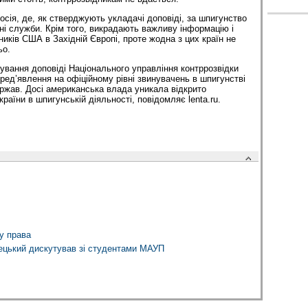
осія, де, як стверджують укладачі доповіді, за шпигунство
ні служби. Крім того, викрадають важливу інформацію і
ників США в Західній Європі, проте жодна з цих країн не
ьо.
ування доповіді Національного управління контррозвідки
ед’явлення на офіційному рівні звинувачень в шпигунстві
ржав. Досі американська влада уникала відкрито
країни в шпигунській діяльності, повідомляє lenta.ru.
у права
ецький дискутував зі студентами МАУП