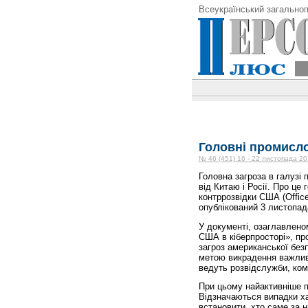
Всеукраїнський загальноп
Головні промисл
№ 46 (451) 16 - 22 листопада 20
Головна загроза в галузі
від Китаю і Росії. Про це
контррозвідки США (Office 
опублікований 3 листопад
У документі, озаглавлено
США в кіберпросторі», п
загроз американської без
метою викрадення важливо
ведуть розвідслужби, комп
При цьому найактивніше 
Відзначаються випадки ха
встановити, хто саме за н