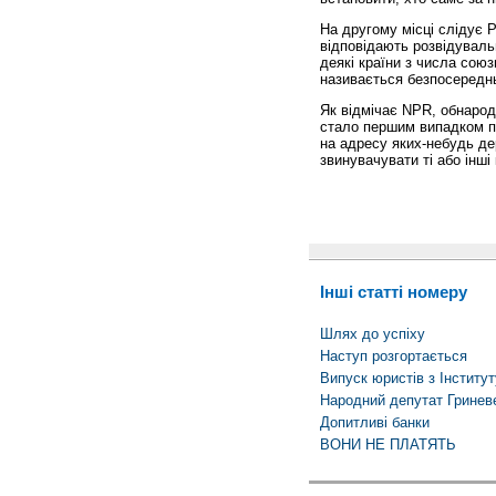
На другому місці слідує Р
відповідають розвідуваль
деякі країни з числа союз
називається безпосередн
Як відмічає NPR, обнарод
стало першим випадком пр
на адресу яких-небудь де
звинувачувати ті або інші 
Інші статті номеру
Шлях до успіху
Наступ розгортається
Випуск юристів з Інститут
Народний депутат Гринев
Допитливі банки
ВОНИ НЕ ПЛАТЯТЬ