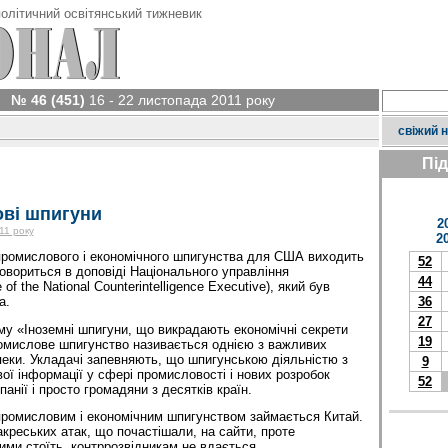
олітичний освітянський тижневик
№ 46 (451)
16 - 22 листопада 2011 року
свіжий 
Пі
ові шпигуни
2
11 року
2
 промислового і економічного шпигунства для США виходить
52
 говориться в доповіді Національного управління
44
of the National Counterintelligence Executive), який був
а.
36
27
му «Іноземні шпигуни, що викрадають економічні секрети
19
ромислове шпигунство називається однією з важливих
пеки. Укладачі запевняють, що шпигунською діяльністю з
9
ї інформації у сфері промисловості і нових розробок
52
анії і просто громадяни з десятків країн.
промисловим і економічним шпигунством займається Китай.
креських атак, що почастішали, на сайти, проте
ими стоїть, контррозвідникам не вдається.