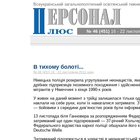
Всеукраїнський загальнополітичний освітянський тижне
№ 46 (451)
16 - 22 листо
В тихому болоті...
№ 46 (451) 16 - 22 листопада 2011 року
Німецька поліція розкрила угрупування неонацистів, яке
дрібних підприємців іноземного походження і здійсненн
мігрантів у Німеччині з кінця 1990-х років.
У живих на даний момент з трійці залишилася тільки о
наклали на себе руки, коли їх намагалися затримати. 
— бойовики з середини дев’яностих років були інформ
13 листопада біля Ганновера за розпорядженням Федер
затриманий ще один підозрюваний — 37-річний Хольгер 
Федерального відомства карної поліції обшукали його 
Deutsche Welle.
Затриманий підозрюється в членстві в неонацистській т