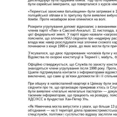
Дюсельдорфі була підірвана бомба. Тоді було поранено
були єврейські іммігранти, що поверталися з курсів нім
«Тюрингські захисники батьківщини» були затримані в 19
поліцейської облави в їх притулку були виявлені вибухо
бомби. Проте незабаром вони опинилися на волі.
Розкрити угрупування допоміг відеозапис з визнаннями
членів партії «Ліві» в Саксонії-Анхальті. 11 листопада
цієї федеральної землі. У партії відео назвали «загроз
пояснили, що злочини NSU свідчили про «надмірну рас
влада має намір розслідувати інші злочини схожого ха
починаючи з кінця 1990-х років, до яких могли бути при
З’ясувалося, що двоє підозрюваних чоловіків були у ко
Відомства по охороні конституції в Тюрингії і, мабуть,
Офіційно стверджується, що Служба по захисту констит
знаходяться члени угрупування після 1998 року. Проте
Цшепе підтримувала контакти з інформаторами відомст
виключено, що саме ці зв’язки допомогли їй і її спільн
При обшуку в напівспаленій квартирі в Цвіккау були зн
свідчити про те, що організацію прикривав хтось із Слу
були виявлені «легальні нелегальні паспорти» — докум
таємним інформаторам, що працюють на розвідку, пояс
ХДС/ХСС в бундестазі Хан-Петер Уль.
«Як Німеччина могла випустити з уваги, що більше 13 
об’єднання — на її території діяла правоекстремістськ
спецслужби, політики і суспільство відразу засліпли на