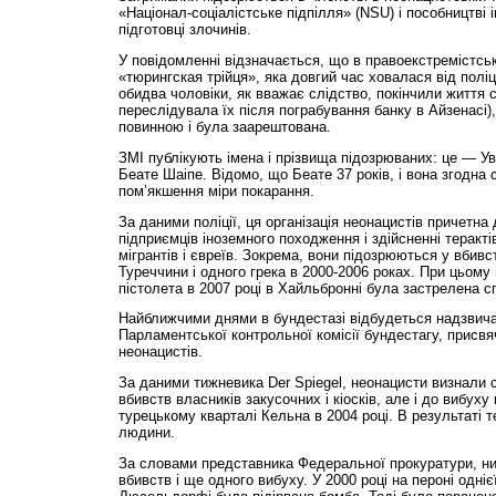
«Націонал-соціалістське підпілля» (NSU) і пособництві
підготовці злочинів.
У повідомленні відзначається, що в правоекстремістські
«тюрингская трійця», яка довгий час ховалася від поліц
обидва чоловіки, як вважає слідство, покінчили життя 
переслідувала їх після пограбування банку в Айзенасі),
повинною і була заарештована.
ЗМІ публікують імена і прізвища підозрюваних: це — У
Беате Шаіпе. Відомо, що Беате 37 років, і вона згодна 
пом’якшення міри покарання.
За даними поліції, ця організація неонацистів причетна 
підприємців іноземного походження і здійсненні теракт
мігрантів і євреїв. Зокрема, вони підозрюються у вбивс
Туреччини і одного грека в 2000-2006 роках. При цьому 
пістолета в 2007 році в Хайльбронні була застрелена спі
Найближчими днями в бундестазі відбудеться надзвича
Парламентської контрольної комісії бундестагу, присв
неонацистів.
За даними тижневика Der Spiegel, неонацисти визнали 
вбивств власників закусочних і кіосків, але і до вибух
турецькому кварталі Кельна в 2004 році. В результаті т
людини.
За словами представника Федеральної прокуратури, нині
вбивств і ще одного вибуху. У 2000 році на пероні однієї