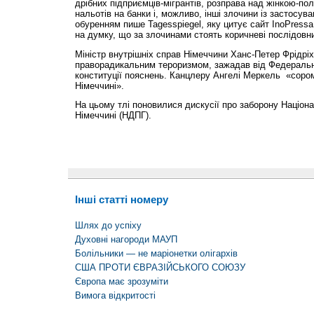
дрібних підпри­ємців-мігрантів, розправа над жінкою-по
нальотів на банки і, можливо, інші злочини із застосува
обуренням пише Tagesspiegel, яку цитує сайт InoPress
на думку, що за злочинами стоять коричневі послідовн
Міністр внутрішніх справ Німеччини Ханс-Петер Фрідріх
праворадикальним тероризмом, зажадав від Федеральн
конституції пояснень. Канцлеру Ангелі Меркель «сором
Німеччині».
На цьому тлі поновилися дискусії про заборону Націона
Німеччині (НДПГ).
Інші статті номеру
Шлях до успіху
Духовні нагороди МАУП
Болільники — не маріонетки олігархів
США ПРОТИ ЄВРАЗІЙСЬКОГО СОЮЗУ
Європа має зрозуміти
Вимога відкритості