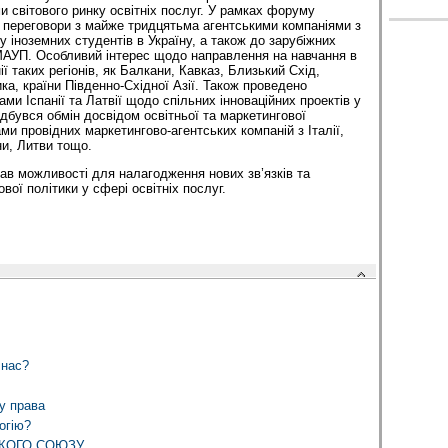
и світового ринку освітніх послуг. У рамках форуму
 переговори з майже тридцятьма агентськими компаніями з
у іноземних студентів в Україну, а також до зарубіжних
 МАУП. Особливий інтерес щодо направлення на навчання в
 таких регіонів, як Балкани, Кавказ, Близький Схід,
ка, країни Південно-Східної Азії. Також проведено
ми Іспанії та Латвії щодо спільних інноваційних проектів у
відбувся обмін досвідом освітньої та маркетингової
ми провідних маркетингово-агентських компаній з Італії,
ни, Литви тощо.
в можливості для налагодження нових зв’язків та
ої політики у сфері освітніх послуг.
 нас?
у права
огію?
КОГО СОЮЗУ