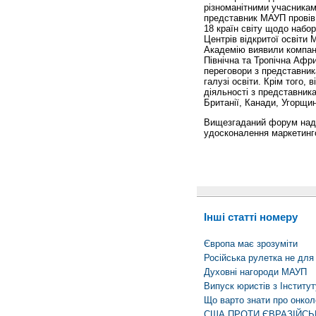
різноманітними учасникам
представник МАУП провів
18 країн світу щодо набор
Центрів відкритої освіти
Академію виявили компанії
Північна та Тропічна Афри
переговори з представника
галузі освіти. Крім того, 
діяльності з представника
Британії, Канади, Угорщи
Вищезгаданий форум нада
удосконалення маркетингов
Інші статті номеру
Європа має зрозуміти
Російська рулетка не для
Духовні нагороди МАУП
Випуск юристів з Інститут
Що варто знати про онкол
США ПРОТИ ЄВРАЗІЙСЬ