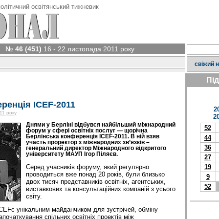
олітичний освітянський тижневик
№ 46 (451)
16 - 22 листопада 2011 року
свіжий 
Пі
ренція ІСЕF-2011
2
11 року
2
Днями у Берліні відбувся найбільший міжнародний
52
форум у сфері освітніх послуг — щорічна
Берлінська конференція ІСЕF-2011. В ній взяв
44
участь проректор з міжнародних зв’язків –
36
генеральний директор Міжнародного відкритого
університету МАУП Ігор Піляєв.
27
Серед учасників форуму, який регулярно
19
проводиться вже понад 20 років, були близько
9
двох тисяч представників освітніх, агентських,
52
виставкових та консультаційних компаній з усього
світу.
СЕFє унікальним майданчиком для зустрічей, обміну
апочаткування спільних освітніх проектів між