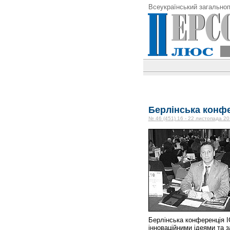
Всеукраїнський загальноп
Берлінська конфе
№ 46 (451) 16 - 22 листопада 20
Берлінська конференція І
інноваційними ідеями та з