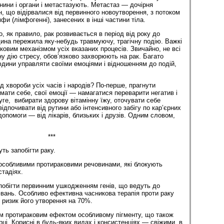
нини і органи і метастазують. Метастаз — дочірня
н, що відірвалися від первинного новоутворення, з потоком
мфи (лімфогенні), занесених в інші частини тіла.
, як правило, рак розвивається в період від року до
дина пережила яку-небудь травмуючу, трагічну подію. Важкі
овим механізмом усіх вказаних процесів. Звичайно, не всі
 дію стресу, обов’язково захворюють на рак. Багато
юдини управляти своїми емоціями і відношенням до подій,
д хвороби усіх часів і народів? По-перше, прагнути
мати себе, свої емоції — намагатися переварити негатив і
уге, вибирати здорову вітамінну їжу, оточувати себе
ідпочивати від рутини або інтенсивного забігу по кар’єр­них
опомоги — від лікарів, близьких і друзів. Одним словом,
***
уть запобігти раку.
особливими протираковими речовинами, які блокують
стадіях.
апобігти первинним ушкодженням генів, що ведуть до
вань. Особливо ефективна часникова терапія проти раку
ризик його утворення на 70%.
їм протираковим ефектом особливому пігменту, що також
ці. Корисні в будь-яких видах і консистенціях — свіжими, в