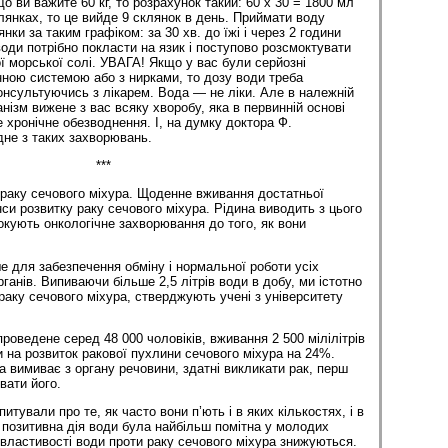
що ви важите 60 кг, то розрахунок такий: 60 х 30 = 1800 мл
лянках, то це вийде 9 склянок в день. Приймати воду
нки за таким графіком: за 30 хв. до їжі і через 2 години
води потрібно покласти на язик і поступово розсмоктувати
ї морської солі. УВАГА! Якщо у вас були серйозні
ною системою або з нирками, то дозу води треба
онсультуючись з лікарем. Вода — не ліки. Але в належній
нізм вижене з вас всяку хворобу, яка в первинній основі
хронічне обезводнення. І, на думку доктора Ф.
не з таких захворювань.
***
раку сечового міхура. Щоденне вживання достатньої
си розвитку раку сечового міхура. Рідина виводить з цього
окують онкологічне захворювання до того, як вони
.
е для забезпечення обміну і нормальної роботи усіх
рганів. Випиваючи більше 2,5 літрів води в добу, ми істотно
раку сечового міхура, стверджують учені з університету
роведене серед 48 000 чоловіків, вживання 2 500 мілілітрів
 на розвиток ракової пухлини сечового міхура на 24%.
а вимиває з органу речовини, здатні викликати рак, перш
вати його.
итували про те, як часто вони п’ють і в яких кількостях, і в
 позитивна дія води була найбільш помітна у молодих
і властивості води проти раку сечового міхура знижуються.