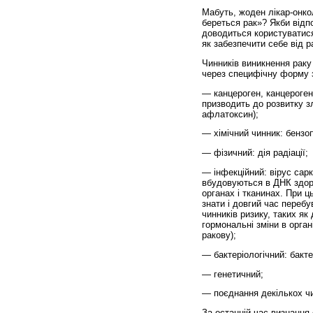
Мабуть, жоден лікар-онко
береться рак»? Якби відпо
доводиться користуватися 
як забезпечити себе від р
Чинників виникнення раку
через специфічну форму з
— канцероген, канцероген
призводить до розвитку зл
афлатоксин);
— хімічний чинник: бензоп
— фізичний: дія радіації;
— інфекційний: вірус сарк
вбудовуються в ДНК здоро
органах і тканинах. При 
знати і довгий час перебу
чинників ризику, таких як
гормональні змі­ни в орга
ракову);
— бактеріологічний: бак­те
— генетичний;
— поєднання декількох чи
За останній час визнання