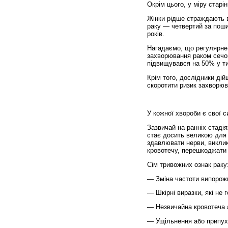
Окрім цього, у міру старі
Жінки рідше страждають ві
раку — четвертий за поши
років.
Нагадаємо, що регулярне 
захворювання раком сечов
підвищувався на 50% у тих
Крім того, дослідники ді
скоротити ризик захворюв
У кожної хвороби є свої 
Зазвичай на ранніх стадія
стає досить великою для 
здавлювати нерви, виклик
кровотечу, перешкоджати р
Сім тривожних ознак раку
— Зміна частоти випорож
— Шкірні виразки, які не г
— Незвичайна кровотеча 
— Ущільнення або припухл