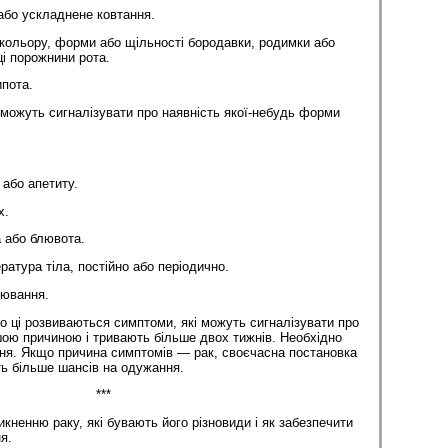
бо ускладнене ковтання.
 кольору, форми або щільності бородавки, родимки або
ці порожнини рота.
пота.
можуть сигналізувати про наявність якої-небудь форми
 або апетиту.
х.
 або блювота.
атура тіла, постійно або періодично.
рювання.
що ці розвиваються симптоми, які можуть сигналізувати про
 іншою причиною і тривають більше двох тижнів. Необхідно
ня. Якщо причина симптомів — рак, своєчасна постановка
ть більше шансів на одужання.
***
кненню раку, які бувають його різновиди і як забезпечити
я.