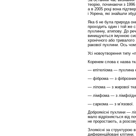
теорію, починаючи з 1996 
а в 2005 році вона підтв
і Уорена, які знайшли збу
Яка б не була природа он
проходить один і той же 
пухлинну, атипову. До речі
винищуються імунною сист
хронічного або тривалого
ракової пухлини. Ось чом
Усі новоутворення типу «
Коренем слова є назва тк
— епітеліома — пухлина е
— фіброма — з фіброзних 
— ліпома — з жирової тка
— лімфома — з лімфоїдно
— саркома — з м’язової.
Доброякісні пухлини — лі
мало відрізняється від по
не проростають, а розсов
Злоякісні за структурою в
диференційовані клітини, 