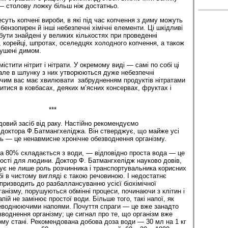
 — столову ложку більш ніж достатньо.
суть копчені вироби, в які під час копчення з диму можуть
ензопирен й інші небезпечні хімічні елементи. Ці шкідливі
ути знайдені у великих кількостях при проведенні
, корейці, шпротах, оселедцях холодного копчення, а також
сушені димом.
істити нітрит і нітрати. У окремому виді — самі по собі ці
 але в шлунку з них утворюються дуже небезпечні
з чим вас має хвилювати забрудненням продуктів нітратами
титися в ковбасах, деяких м’ясних консервах, фруктах і
***
овий засіб від раку. Настійно рекомендуємо
доктора Ф.Батмангхеліджа. Він стверджує, що майже усі
ь — це ненавмисне хронічне обезводнення організму.
а 80% складається з води, — відповідно проста вода — це
ості для людини. Доктор Ф. Батмангхелідж науково довів,
нує не лише роль розчинника і транспортувальника корисних
бі в чистому вигляді є такою речовиною. І недостатнє
призводить до разбаллансуванню усієї біохімічної
анізму, порушуються обмінні процеси, починаючи з клітин і
пій не замінює простої води. Більше того, такі напої, як
зневоднюючими напоями. Почуття спраги — це вже занадто
зводнення організму; це сигнал про те, що організм вже
му стані. Рекомендована добова доза води — 30 мл на 1 кг