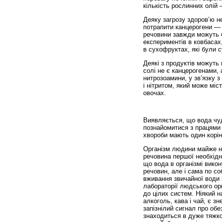
кількість рослинних олій
Деяку загрозу здоров’ю не
потрапити канцерогени — б
речовини завжди можуть б
експериментів в ковбасах
в сухофруктах, які були 
Деякі з продуктів можуть м
солі не є канцерогенами,
нитрозоамини, у зв’язку 
і нітритом, який може міс
овочах.
Виявляється, що вода чуд
познайомитися з працями 
хвороби мають один корін
Організм людини майже н
речовина першої необхідн
що вода в організмі вико
речовин, але і сама по со
вживання звичайної води 
лабораторії людського орг
до цілих систем. Ніякий на
алкоголь, кава і чай, є 
запізнілий сигнал про обе
знаходиться в дуже тяжко