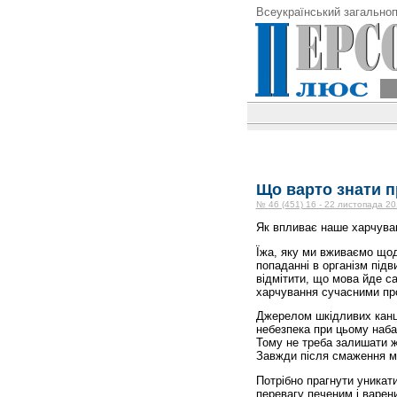
Всеукраїнський загальноп
Що варто знати п
№ 46 (451) 16 - 22 листопада 20
Як впливає наше харчува
Їжа, яку ми вживаємо щодн
попаданні в організм під
відмітити, що мова йде са
харчування сучасними пр
Джерелом шкідливих канце
небезпека при цьому набаг
Тому не треба залишати ж
Завжди після смаження м
Потрібно прагнути уникат
перевагу печеним і варен