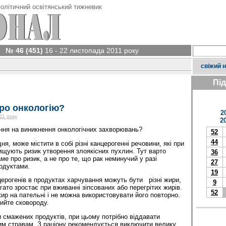
олітичний освітянський тижневик
№ 46 (451)
16 - 22 листопада 2011 року
свіжий 
Пі
ро онкологію?
2
11 року
2
ння на виникнення онкологічних захворювань?
52
44
я, може містити в собі різні канцерогенні речовини, які при
вищують ризик утворення злоякісних пухлин. Тут варто
36
ме про ризик, а не про те, що рак неминучий у разі
27
одуктами.
19
рогенів в продуктах харчування можуть бути різні жири,
9
ато зростає при вживанні зіпсованих або перегрітих жирів.
52
ир на пательні і не можна використовувати його повторно.
ийте сковороду.
и смажених продуктів, при цьому потрібно віддавати
им стравам. З раціону рекомендується виключити велику