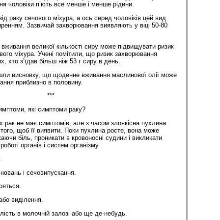
ння чоловіки п’ють все менше і менше рідини.
д раку сечового міхура, а ось серед чоловіків цей вид
ренням. Зазвичай захворювання виявляють у віці 50-80
вживання великої кіль­кості сиру може підвищувати ризик
ого міхура. Учені помітили, що ризик захворювання
, хто з’їдав більш ніж 53 г сиру в день.
йшли висновку, що щоденне вживання маслинової олії може
ання приблизно в половину.
***
симптоми, які симптоми раку?
х рак не має симптомів, але з часом злоякісна пухлина
того, щоб її виявити. Поки пухлина росте, вона може
аючи біль, проникати в кровоносні судини і викликати
оботі органів і систем організму.
:
нювань і сечовипускання.
ояться.
або виділення.
ість в молочній залозі або ще де-небудь.