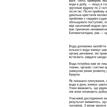
ваги. Тобто, приміром, як
води в добу, — якщо в ск
зручніше відразу по 2 скля
після їжі. Після прийому 
декілька кристалів велико
проблеми з серцево-судин
збільшувати поступово, к
мірі насичений водою орга
має причиною ненавмисне 
Батмангхеліджа, рак — од
Вода допоможе запобігти 
кількості води знижує шан
органу речовини, які пров
встигають завдати шкоди
Вода потрібна нам не лиш
тканин, органів і систем о
знижуємо ризик розвитку 
Брауна.
Як показало опитування, п
води в день знижує шанси
Учені вважають, що рідин
ніж вони починають руйну
Учасників дослідження зап
результаті виявилось, що
чоловіків. З віком захисн