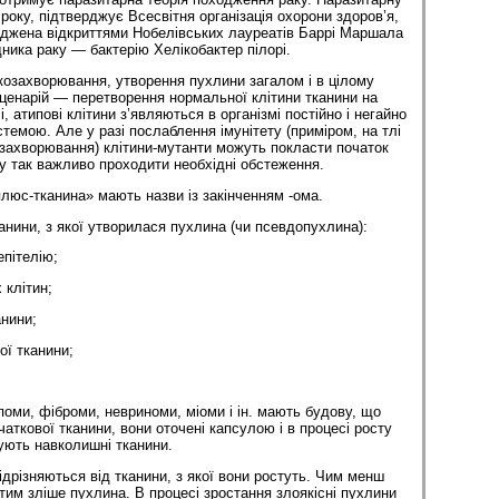
року, підтверджує Всесвітня організація охорони здоров’я,
ерджена відкриттями Нобелівських лауреатів Баррі Маршала
дника раку — бактерію Хелікобактер пілорі.
козахворювання, утворення пухлини загалом і в цілому
сценарій — перетворення нормальної клітини тканини на
, атипові клітини з’являються в організмі постійно і негайно
емою. Але у разі послаблення імунітету (приміром, на тлі
 захворювання) клітини-мутанти можуть покласти початок
у так важливо проходити необхідні обстеження.
плюс-тканина» мають назви із закінченням -ома.
анини, з якої утворилася пухлина (чи псевдопухлина):
пітелію;
клітин;
нини;
ї тканини;
поми, фіброми, невриноми, міоми і ін. мають будову, що
чаткової тканини, вони оточені капсулою і в процесі росту
ують навколишні тканини.
ідрізняються від тканини, з якої вони ростуть. Чим менш
тим зліше пухлина. В процесі зростання злоякісні пухлини