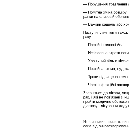
— Порушення травлення а
— Помітна зміна розміру,
ранки на слизовій оболон
— Важкий кашель або хри
Наступні симптоми також 
раку:
— Постійні головні болі.
— Нез’ясовна втрата ваги
— Хронічний біль в кістка
— Постійна втома, нудота
— Трохи підвищена темпер
— Часті інфекційні захво
Зверніться до лікаря, як
рак, і які не пов’язані з
пройти медичне обстежен
діагнозу і лікування даду
Які чинники сприяють вини
себе від онкозахворюванн