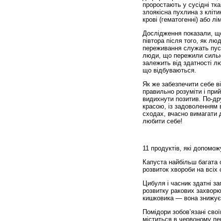
проростають у сусідні тка
злоякісна пухлина з кліти
крові (гематогенні) або лі
Дослідження показали, що
півтора після того, як лю
переживання служать пуск
люди, що пережили сильну
залежить від здатності л
що відбуваються.
Як же забезпечити себе ві
правильно розуміти і прий
видихнути позитив. По-др
красою, із задоволенням в
сходах, вчасно вимагати д
любити себе!
11 продуктів, які допомож
Капуста найбільш багата 
розвиток хвороби на всіх 
Цибуля і часник здатні з
розвитку ракових захворю
кишковика — вона знижує 
Помідори зобов’язані сво
міститься в червоному пер