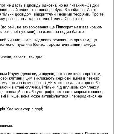
лог не дасть відповідь однозначно на питання «Звідки
відь знайшлася, то і панацея була б знайдена. А так
тільки досвідом, від­криттями і новими теоріями. Про те,
аку розповіла лікар-онколог Галина Севостюк.
 (до речі, це захворювання ще Гіппократ називав крабом
лоякісної пухлини), на жаль, на подив багато:
ний чинник — дія шкідливих речовин на організм, що
оякісної пухлини (бензол, ароматичні аміни і амиди,
ирени, азбест і так далі;
оми Раусу (деякі види вірусів, потрапляючи в організм,
вої клітини і цим викликають серйозні зміни в певних
цьому клітина із зміненою ДНК може не давати про себе
ваючи в стані сплячки, і тільки під впливом комплексу
 дія радіаційного або ультрафіолетового випромінювання,
нізмі й інше, вона може активізуватися і переродитися на
рія Хелікобактер пілорі;
нників.
 отримує паразитарна теорія походження раку. Паразитарну