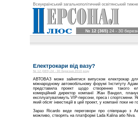
Всеукраїнський загальнополітичний освітянський тижне
№ 12 (365)
24 - 30 берез
Електрокари від вазу?
№ 12 (365) 24 - 30 березня 2010 року
АВТОВАЗ може зайнятися випуском електрокар для
міжнародному автомобільному форумі Інституту Адама
представила проект щодо створенню такого еле
комерційний директор компанії Жан Вандел, плану
експлуатуватимуть VIP-персони, преса і спортсмени. Я
який обсяг інвестицій в цей проект, у компанії поки не г
Зараз Ricardo веде переговори про співпрацю з Ав
можливо, створять на платформі Lada Kalina або Niva.