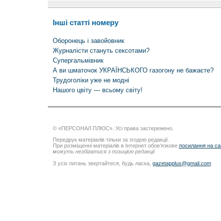
Інші статті номеру
Оборонець і завойовник
Журналісти стануть сексотами?
Супергальмівник
А ви шматочок УКРАЇНСЬКОГО газогону не бажаєте?
Трудоголіки уже не модні
Нашого цвіту — всьому світу!
© «ПЕРСОНАЛ ПЛЮС». Усі права застережено.
Передрук матеріалів тільки за згодою редакції.
При розміщенні матеріалів в Інтернет обов’язкове
посилання на са
можуть незбігатися з позицією редакції
З усіх питань звертайтеся, будь ласка,
gazetapplus@gmail.com