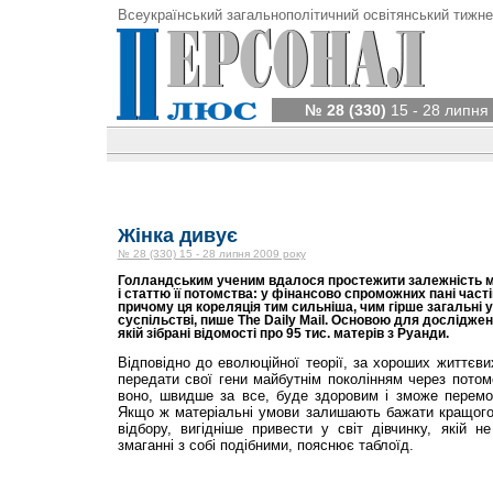
Всеукраїнський загальнополітичний освітянський тижне
№ 28 (330)
15 - 28 липня
Жінка дивує
№ 28 (330) 15 - 28 липня 2009 року
Голландським ученим вдалося простежити залежність мі
і статтю її потомства: у фінансово спроможних пані час
причому ця кореляція тим сильніша, чим гірше загальні 
суспільстві, пише The Daily Mail. Основою для дослідже
якій зібрані відомості про 95 тис. матерів з Руанди.
Відповідно до еволюційної теорії, за хороших життєви
передати свої гени майбутнім поколінням через потомс
воно, швидше за все, буде здоровим і зможе перемог
Якщо ж матеріальні умови залишають бажати кращого,
відбору, вигідніше привести у світ дівчинку, якій 
змаганні з собі подібними, пояснює таблоїд.