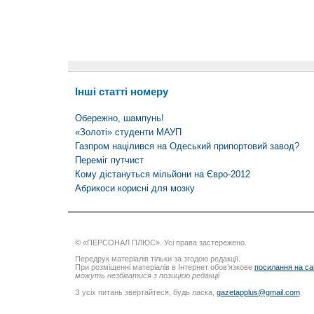
Інші статті номеру
Обережно, шампунь!
«Золоті» студенти МАУП
Газпром націлився на Одеський припортовий завод?
Переміг путчист
Кому дістануться мільйони на Євро-2012
Абрикоси корисні для мозку
© «ПЕРСОНАЛ ПЛЮС». Усі права застережено.
Передрук матеріалів тільки за згодою редакції.
При розміщенні матеріалів в Інтернет обов’язкове
посилання на са
можуть незбігатися з позицією редакції
З усіх питань звертайтеся, будь ласка,
gazetapplus@gmail.com