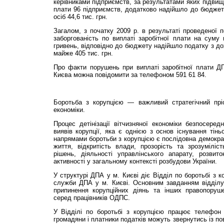
керівниками під­приємств, за результатами яких підвищ
плати 96 підприємств, додатково надійшло до бюджет
осіб 44,6 тис. грн.
Загалом, з початку 2009 р. в результаті проведеної 
заборгованість по виплаті заробітної плати на суму
гривень, відповідно до бюджету надійшло податку з до
майже 405 тис. грн.
Про факти порушень при виплаті заробітної плати ДП
Києва можна повідомити за телефоном 591 61 84.
Боротьба з корупцією — важливий стратегічний пріор
економіки.
Процес детінізації вітчизняної економіки безпосере
виявів корупції, яка є однією з основ існування тінь
напрямами боротьби з корупцією є послідовна демократ
життя, від­критість влади, прозорість та зрозумілі
рішень, діяльності управлінського апарату, розвито
активності у загальному контексті розбудови України.
У структурі ДПА у м. Києві діє Відділ по боротьбі з 
служби ДПА у м. Києві. Основним завданням відділу 
припинення корупційних діянь та інших правопоруше
серед працівників ОДПС.
У Відділі по боротьбі з корупцією працює телефон 
громадяни і платники податків можуть звернутись із п