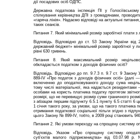
дії посадових осіб ОДПС.
Державна податкова інспекція ПІ у Голосіївськом
спілкування керівництва ДПІ з громадянами, проводит
«гаряча лінія». Надаємо відповіді на актуальні питання
таких сеансів.
Питання 7. Який міні­мальний розмір заробітної плати з
Відповідь. Відповідно до ст. 53 Закону України від
державний бюджет» мінімальний розмір заробітної у ли
рівні 630 гривень.
Питання 8. Який максимальний розмір нецільово
обкладається податком з доходів фізичних осіб?
Відповідь. Відповідно до пп. 9.7.3 п. 9.7 ст. 9 Закону
889-IV «Про податок з доходів фізичних осіб» (далі —
включенню до оподатковуваного доходу сума нецільо
тому числі матеріальної, яка надається резидентами
особами на користь платника податку протягом звітног
розмірі, що не перевищує розмір суми граничного розмі
з абзацом першим підпункту 6.5.1 пункту 6.5 статті 6 
1 січня такого року, за умови, що на такого платника
отримання податкової соціальної пільги згідно з підпун
цього Закону № 899-IV, тобто, в 2009 році становить 94
Питання 2. Які умови переходу на спрощену систему о
Відповідь. Указом «Про спрощену систему оподатку
суб’єктів малого підприємництва» від 03.07.98 р.