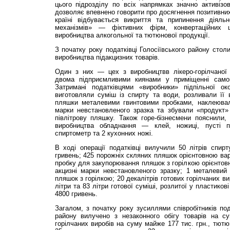
цього підрозділу по всіх напрямках значно активізов
дозволяє впевнено говорити про досягнення позитивних
країні відбувається викриття та припинення діяльно
механізмів» — фіктивних фірм, конвертаційних ц
виробництва алкогольної та тютюнової продукції.
З початку року податківці Голосіївського району столи
виробництва підакцизних товарів.
Один з них — цех з виробництвв лікеро-горілчаної п
двома підприємливими киянами у приміщенні самов
Затримані податківцями «виробники» підпільної о
виготовляли суміш із спирту та води, розливали її 
пляшки металевими гвинтовими пробками, наклеювал
марки невстановленого зразка та збували «продукт»
півлітрову пляшку. Також горе-бізнесмени пояснили
виробництва обладнання — клей, ножиці, пусті п
спиртометр та 2 кухонних ножі.
В ході операції податківці вилучили 50 літрів спир
гривень; 425 порожніх скляних пляшок орієнтовною вар
пробку для закупорювання пляшок з горілкою орієнтовн
акцизні марки невстановленого зразку; 1 металевий
пляшок з горілкою; 20 декалітрів готових горілчаних в
літри та 83 літри готової суміші, розлитої у пластиков
4800 гривень.
Загалом, з початку року зусиллями співробітників пода
району вилучено з незаконного обігу товарів на су
горілчаних виробів на суму майже 177 тис. грн., тют