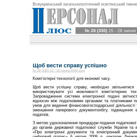
Всеукраїнський загальнополітичний освітянський тижне
№ 28 (330)
15 - 28 липня
Щоб вести справу успішно
№ 28 (330) 15 - 28 липня 2009 року
Комп’ютерні технології для економії часу.
Щоб вести успішну справу, необхідно звіль­нитися в
використовувати усі можливості ком­п’ютерних тех
Запровадження системи електронної подачі звітност
відносин між податковими органами та платниками по
умов для ведення фінансовогосподарської діяльності у
зменшення паперового документообігу, підвищення е
податків.
З метою удосконалення процедури подання податкової з
до органів державної податкової служби України та в
«Про електронні документи та електронний докумен
цифровий підпис» 6 квітня 2009 р. наказом Державн