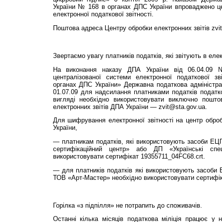
України № 168 в органах ДПС України впроваджено це
електронної податкової звітності.
Поштова адреса Центру обробки електронних звітів zvi
Звертаємо увагу платників податків, які звітують в еле
На виконання наказу ДПА України від 06.04.09
централізованої системи електронної податкової зві
органах ДПС України» Державна податкова адміністра
01.07.09 для надсилання платниками податків податко
вигляді необхідно використовувати виключно пошто
електронних звітів ДПА України — zvit@sta.gov.ua.
Для шифрування електронної звітності на центр оброб
України,
— платникам податків, які використовують засоби ЕЦ
сертифікаційний центр» або ДП «Українські спец
використовувати сертифікат 19355711_04FC68.crt.
— для платників податків які використовують засоби
ТОВ «Арт-Мастер» необхідно використовувати сертифік
Горілка «з підпілля» не потрапить до споживачів.
Останні кілька місяців податкова міліція працює у 