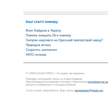
Інші статті номеру
Візит Байдена в Україну
Пожежа знищила 25га пшениці
Газпром націлився на Одеський припортовий завод?
Природна аптека
Скоротять контингент
НАТО почекає
© «ПЕРСОНАЛ ПЛЮС». Усі права застережено.
Передрук матеріалів тільки за згодою редакції.
При розміщенні матеріалів в Інтернет обов’язкове
посилання на са
можуть незбігатися з позицією редакції
З усіх питань звертайтеся, будь ласка,
gazetapplus@gmail.com