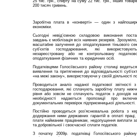
25 тис. грн., спирту на суму 22 тис. грн., інших това
200 тисяч гривень.
Заробітна плата в «конверті» — один з найпоширен
економіки.
Сьогодні невід’ємною складовою виконання поста
завдань є мобілізація всіх наявних резервів. Зрозуміл
масштабне залучення до оподаткування тіньового сек
суб’єктів господарювання, які використовуют
незареєстровану або не контрольовану податко
оподаткування фізичних та юридичних осіб.
Податківцями Голосіївського району столиці ведетьс
виявлення та притягнення до відповідальності суб’єкт
«на межі закону», використовуючи у своїй діяльності по
Проводиться аналіз наданої податкової звітності з
господарювання, які сплачують заробітну плату нижч
рівня або зовсім не сплачують податок з доходів на
необхідності надаються пропозиції про включ
документальних перевірок підприємницької діяльності.
Постійно проводиться роз’яснювальна робота з ке
додержання ними державних гарантій в оплаті праці, л
плати найманим працівникам, недопущення виплати за
та добровільної і своєчасної сплати податків.
З початку 2009р. податківці Голосіївського ра­йо