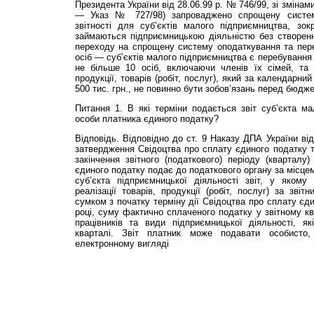
Президента України від 28.06.99 р. № 746/99, зі зміна
— Указ № 727/98) запроваджено спрощену систему
звітності для суб’єктів малого під­приємництва, зо
займаються підприємницькою діяльністю без створен
переходу на спрощену систему оподаткування та пере
осіб — суб’єктів малого підприємництва є перебування
не більше 10 осіб, включаючи членів їх сімей, та о
продукції, товарів (робіт, послуг), який за календарн
500 тис. грн., не повинно бути зобов’язань перед бюдж
Питання 1. В які терміни подається звіт суб’єкта ма
особи платника єдиного податку?
Відповідь. Відповідно до ст. 9 Наказу ДПА України ві
затвердження Свідоцтва про сплату єдиного податку т
закінчення звітного (податкового) періоду (кварталу)
єдиного податку подає до податкового органу за місцем
суб’єкта підприємницької діяльності звіт, у якому
реалізації товарів, продукції (робіт, послуг) за зві
сумком з початку терміну дії Свідоцтва про сплату єд
році, суму фактично сплаченого податку у звітному кв
працівників та види підприємницької діяльності, як
кварталі. Звіт платник може подавати особист
електронному вигляді