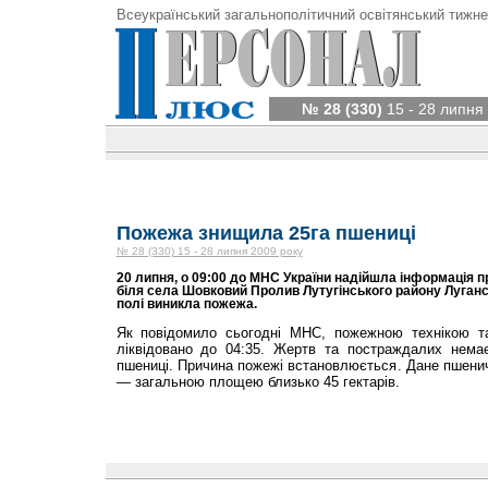
Всеукраїнський загальнополітичний освітянський тижне
№ 28 (330)
15 - 28 липня
Пожежа знищила 25га пшениці
№ 28 (330) 15 - 28 липня 2009 року
20 липня, о 09:00 до МНС України надійшла інформація пр
біля села Шовковий Пролив Лутугінського району Луганс
полі виникла пожежа.
Як повідомило сьогодні МНС, пожежною технікою т
ліквідовано до 04:35. Жертв та постраждалих нема
пшениці. Причина пожежі встановлюється. Дане пшени
— загальною площею близько 45 гектарів.