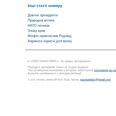
Інші статті номеру
Довічні президенти
Природна аптека
НАТО почекає
Знову кров
Мінфін привласнив Родовід
Абрикоси корисні для мозку
© «ПЕРСОНАЛ ПЛЮС». Усі права застережено.
Передрук матеріалів тільки за згодою редакції.
При розміщенні матеріалів в Інтернет обов’язкове
посилання на са
можуть незбігатися з позицією редакції
З усіх питань звертайтеся, будь ласка,
gazetapplus@gmail.com