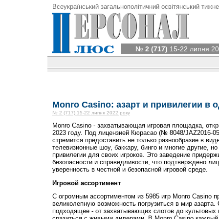
Всеукраїнський загальнополітичний освітянський тижне
№ 2 (717)
15-22 липня 20
Monro Casino: азарт и привилегии в 
№ 2 (717) 15-22 липня 2022 року
Monro Casino - захватывающая игровая площадка, откр
2023 году. Под лицензией Кюрасао (№ 8048/JAZ2016-050
стремится предоставить не только разнообразие в виде
телевизионные шоу, баккару, бинго и многие другие, н
привилегии для своих игроков. Это заведение придерж
безопасности и справедливости, что подтверждено лиц
уверенность в честной и безопасной игровой среде.
Игровой ассортимент
С огромным ассортиментом из 5985 игр Monro Casino п
великолепную возможность погрузиться в мир азарта. 
подходящее - от захватывающих слотов до культовых 
сразиться с живыми дилерами. В Monro Casino каждый 