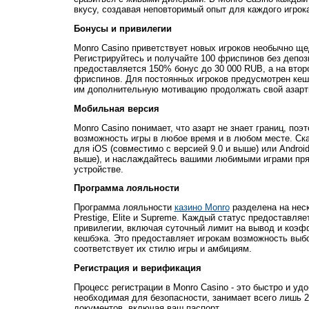
вкусу, создавая неповторимый опыт для каждого игрока
Бонусы и привилегии
Monro Casino приветствует новых игроков необычно щ
Регистрируйтесь и получайте 100 фриспинов без депоз
предоставляется 150% бонус до 30 000 RUB, а на втор
фриспинов. Для постоянных игроков предусмотрен кеш
им дополнительную мотивацию продолжать свой азартн
Мобильная версия
Monro Casino понимает, что азарт не знает границ, поэ
возможность игры в любое время и в любом месте. Ск
для iOS (совместимо с версией 9.0 и выше) или Android
выше), и наслаждайтесь вашими любимыми играми пр
устройстве.
Программа лояльности
Программа лояльности
казино Monro
разделена на неск
Prestige, Elite и Supreme. Каждый статус предоставля
привилегии, включая суточный лимит на вывод и коэ
кешбэка. Это предоставляет игрокам возможность выбо
соответствует их стилю игры и амбициям.
Регистрация и верификация
Процесс регистрации в Monro Casino - это быстро и уд
необходимая для безопасности, занимает всего лишь 
документов, включая ваш паспорт.