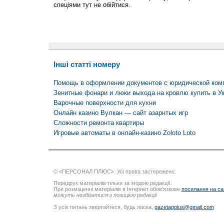
спеціями тут не обійтися.
Інші статті номеру
Помощь в оформлении документов с юридической комп
Зенитные фонари и люки выхода на кровлю купить в У
Варочные поверхности для кухни
Онлайн казино Вулкан — сайт азарнтых игр
Сложности ремонта квартиры
Игровые автоматы в онлайн-казино Zoloto Loto
© «ПЕРСОНАЛ ПЛЮС». Усі права застережено.
Передрук матеріалів тільки за згодою редакції.
При розміщенні матеріалів в Інтернет обов’язкове
посилання на са
можуть незбігатися з позицією редакції
З усіх питань звертайтеся, будь ласка,
gazetapplus@gmail.com