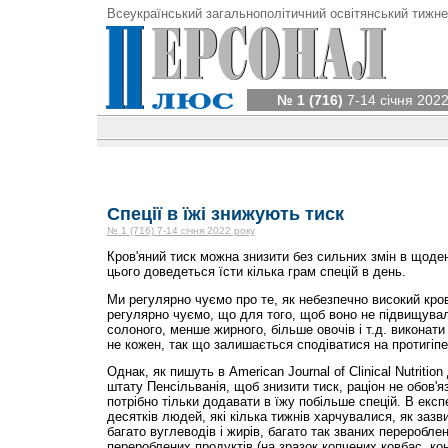
Всеукраїнський загальнополітичний освітянський тижне
№ 1 (716)
7-14 січня 2022
Спеції в їжі знижують тиск
№ 1 (716) 7-14 січня 2022 року
Кров'яний тиск можна знизити без сильних змін в щоде
цього доведеться їсти кілька грам спецій в день.
Ми регулярно чуємо про те, як небезпечно високий кров'
регулярно чуємо, що для того, щоб воно не підвищувал
солоного, менше жирного, більше овочів і т.д. виконати
не кожен, так що залишається сподіватися на протигіпер
Однак, як пишуть в American Journal of Clinical Nutritio
штату Пенсільванія, щоб знизити тиск, раціон не обов'я
потрібно тільки додавати в їжу побільше спецій. В експ
десятків людей, які кілька тижнів харчувалися, як зазви
багато вуглеводів і жирів, багато так званих переробле
перероблених продуктів (на зразок копчених ковбас, конс