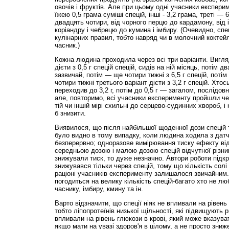
овочів і фруктів. Але при цьому одні учасники експер
їжею 0,5 грама суміші спецій, інші - 3,2 грама, треті — 
двадцять чотири, від чорного перцю до кардамону, від 
коріандру і чебрецю до кумина і імбиру. (Очевидно, сп
кулінарних правил, тобто навряд чи в молочний коктейл
часник.)
Кожна людина проходила через всі три варіанти. Вигля
дієти з 0,5 г спецій спецій, сидів на ній місяць, потім д
зазвичай, потім — ще чотири тижні з 6,5 г спецій, поті
чотири тижні третього варіант дієти з 3,2 г спецій. Хтось
переходив до 3,2 г, потім до 0,5 г — загалом, послідовно
але, повторимо, всі учасники експерименту пройшли чер
тій чи іншій мірі схильні до серцево-судинних хвороб, і
б знизити.
Виявилося, що після найбільшої щоденної дози спецій 
було видно в тому випадку, коли людина ходила з датчи
безперервно; одноразове вимірювання тиску ефекту від
середньою дозою і малою дозою спецій відчутної різниці
знижували тиск, то дуже незначно. Автори роботи підк
знижувався тільки через спецій, тому що кількість солі і
раціоні учасників експерименту залишалося звичайним
погодиться на велику кількість спецій-багато хто не люб
часнику, імбиру, кмину та ін.
Варто відзначити, що спеції ніяк не впливали на рівень
тобто ліпопротеїнів низької щільності, які підвищують р
впливали на рівень глюкози в крові, який може вказуват
якщо мати на увазі здоров'я в цілому, а не просто зниж