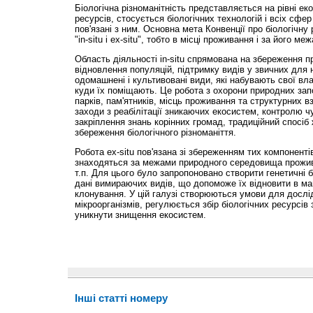
Біологічна різноманітність представляється на рівні еко
ресурсів, стосується біологічних технологій і всіх сфер
пов'язані з ним. Основна мета Конвенції про біологічну 
"in-situ і ex-situ", тобто в місці проживання і за його ме
Область діяльності in-situ спрямована на збереження 
відновлення популяцій, підтримку видів у звичних для
одомашнені і культивовані види, які набувають свої вл
куди їх поміщають. Це робота з охорони природних запо
парків, пам'ятників, місць проживання та структурних 
заходи з реабілітації зникаючих екосистем, контролю ч
закріплення знань корінних громад, традиційний спосіб
збереження біологічного різноманіття.
Робота ex-situ пов'язана зі збереженням тих компонентів 
знаходяться за межами природного середовища прожива
т.п. Для цього було запропоновано створити генетичні б
дані вимираючих видів, що допоможе їх відновити в ма
клонування. У цій галузі створюються умови для дослі
мікроорганізмів, регулюється збір біологічних ресурсі
уникнути знищення екосистем.
Інші статті номеру