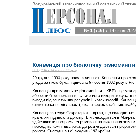
Всеукраїнський загальнополітичний освітянський тижне
№ 1 (716)
7-14 січня 2022
Конвенція про біологічну різноманітн
№ 1 (716) 7-14 січня 2022 року
29 грудня 1993 року набула чинності Конвенція про біол
угода за якою була підписана 5 червня 1992 року в Ріо
Конвенція про біологічне різноманіття – КБР) - це міжна
зберегти біорізноманіття, стійко його використовувати і 
вигоди від генетичних ресурсів і біотехнологій. Конвен
стимулювання діяльності, яка створює стабільне майбу
Конвенцією керує Секретаріат – орган, що складається
країн, які підписали договір. Він знаходиться в Монреа
здійснювати програми, спрямовані на виконання зобов'я
проходять кожні два роки, де розглядаються пріоритети
роботи. Сьогодні в неї входить 193 країни.