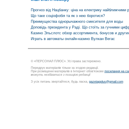
Прогноз від Нацбанку: ціна на електрику найближчими р
Що таке соціофобія та як з нею боротися?
Преимущества однорычажного смесителя для воды
Доповідь президента у Раді. Що стоїть за гучними циф
Казино Эльслотс обзор ассортимента, бонусов и други
Играть в автоматы онлайн-казино Вулкан Вегас
© «ПЕРСОНАЛ ПЛЮС». Усі права застережено.
Передрук матеріалів тільки за згодою редакції.
При розміщенні матеріалів в Інтернет обов’язкове
посилання на са
можуть незбігатися з позицією редакції
З усіх питань звертайтеся, будь ласка,
gazetapplus@gmail.com