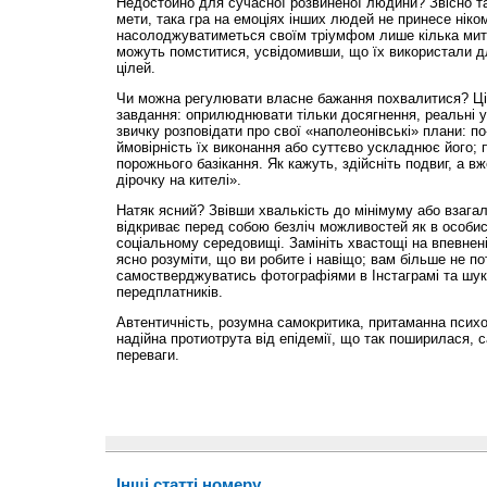
Недостойно для сучасної розвиненої людини? Звісно так
мети, така гра на емоціях інших людей не принесе нік
насолоджуватиметься своїм тріумфом лише кілька митт
можуть помститися, усвідомивши, що їх використали д
цілей.
Чи можна регулювати власне бажання похвалитися? Ці
завдання: оприлюднювати тільки досягнення, реальні ус
звичку розповідати про свої «наполеонівські» плани: п
ймовірність їх виконання або суттєво ускладнює його; 
порожнього базікання. Як кажуть, здійсніть подвиг, а 
дірочку на кителі».
Натяк ясний? Звівши хвалькість до мінімуму або взагал
відкриває перед собою безліч можливостей як в особист
соціальному середовищі. Замініть хвастощі на впевненіс
ясно розуміти, що ви робите і навіщо; вам більше не по
самостверджуватись фотографіями в Інстаграмі та шук
передплатників.
Автентичність, розумна самокритика, притаманна психо
надійна протиотрута від епідемії, що так поширилася,
переваги.
Інші статті номеру