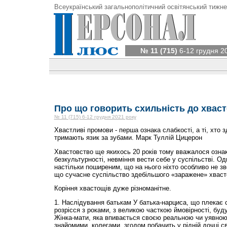
Всеукраїнський загальнополітичний освітянський тижне
№ 11 (715)
6-12 грудня 2
Про що говорить схильність до хвас
№ 11 (715) 6-12 грудня 2021 року
Хвастливі промови - перша ознака слабкості, а ті, хто з
тримають язик за зубами. Марк Туллій Цицерон
Хвастовство ще якихось 20 років тому вважалося ознак
безкультурності, невміння вести себе у суспільстві. О
настільки поширеним, що на нього ніхто особливо не зв
що сучасне суспільство здебільшого «заражене» хвас
Коріння хвастощів дуже різноманітне.
1. Наслідування батькам У батька-нарциса, що плекає 
розрісся з роками, з великою часткою ймовірності, буд
Жінка-мати, яка впивається своєю реальною чи уявною
знайомими, колегами, згодом побачить у рідній дочці с