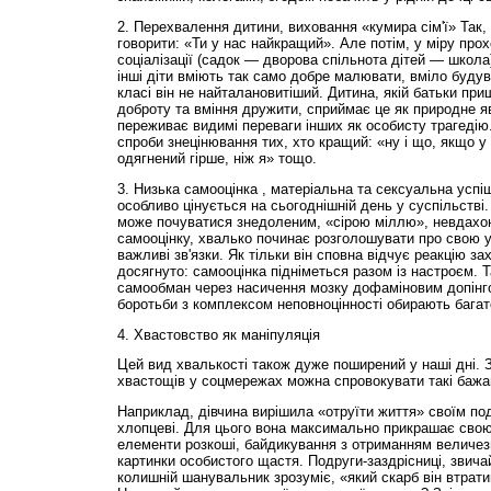
2. Перехвалення дитини, виховання «кумира сім'ї» Так,
говорити: «Ти у нас найкращий». Але потім, у міру про
соціалізації (садок — дворова спільнота дітей — школа)
інші діти вміють так само добре малювати, вміло будува
класі він не найталановитіший. Дитина, якій батьки пр
доброту та вміння дружити, сприймає це як природне 
переживає видимі переваги інших як особисту трагедію.
спроби знецінювання тих, хто кращий: «ну і що, якщо у н
одягнений гірше, ніж я» тощо.
3. Низька самооцінка , матеріальна та сексуальна успіш
особливо цінується на сьогоднішній день у суспільстві.
може почуватися знедоленим, «сірою міллю», невдахо
самооцінку, хвалько починає розголошувати про свою ун
важливі зв'язки. Як тільки він сповна відчує реакцію з
досягнуто: самооцінка підніметься разом із настроєм. Т
самообман через насичення мозку дофаміновим допінг
боротьби з комплексом неповноцінності обирають багат
4. Хвастовство як маніпуляція
Цей вид хвалькості також дуже поширений у наші дні.
хвастощів у соцмережах можна спровокувати такі бажан
Наприклад, дівчина вирішила «отруїти життя» своїм п
хлопцеві. Для цього вона максимально прикрашає свою 
елементи розкоші, байдикування з отриманням величез
картинки особистого щастя. Подруги-заздрісниці, звичай
колишній шанувальник зрозуміє, «який скарб він втрати