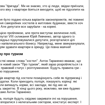
нова "бригада". Ми не знаємо, хто ці люди, звідки приїхали,
го віку з квартири бояться виходити, щоб не підхопити на
 було подано кілька варіантів законопроектів, які повинні
ня саморобних хостелів в житлових будинках, ввести хоч
 Але депутати все зарубали - на корені.
д цією проблемою, але проти виступає величезне лобі,
епутат VIII скликання Юрій Левченко, автор одного із
редньо підкуповувалися депутати, розгорталися цілі
о напівлегального бізнесу. Наприклад, мене звинувачували,
ям здавати квартири в оренду. Це повна маячня!
ну про туризм
стві немає слова "хостел". Антон Тараненко вважає, що
 новий закон "Про туризм", який зараз розробляється і в
 правовий статус і розтлумачення. Будуть правила гри -
ро порушення.
ів квартир під хостели позиціонують себе як підприємці і
одатки. Коли приходить поліція, показують корінці: які
ли випишуть норми, всі заклади, які під них не
ь закриттю. В кінці цього року, можливо, ми вже будемо
 каже Антон Тараненко.
, поліція будуть свідомо закривати очі на порушення,
 впоратися з нелегальним сектором, констатує експерт. І