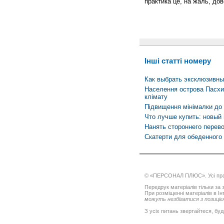
практика це, на жаль, дов
Інші статті номеру
Как выбрать эксклюзивны
Населення острова Пасхи,
клімату
Підвищення мінімалки до 
Что лучше купить: новый 
Нанять стороннего перев
Скатерти для обеденного 
© «ПЕРСОНАЛ ПЛЮС». Усі пра
Передрук матеріалів тільки за з
При розміщенні матеріалів в І
можуть незбігатися з позицією
З усіх питань звертайтеся, буд