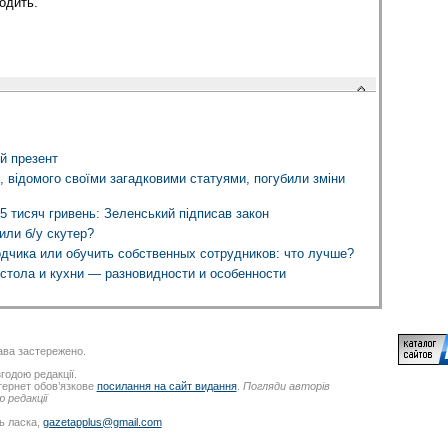
одить.
й презент
 відомого своїми загадковими статуями, погубили зміни
5 тисяч гривень: Зеленський підписав закон
или б/у скутер?
одчика или обучить собственных сотрудников: что лучше?
стола и кухни — разновидности и особенности
ва застережено.
годою редакції.
нтернет обов’язкове
посилання на сайт видання
.
Погляди авторів
 редакції
ь ласка,
gazetapplus@gmail.com