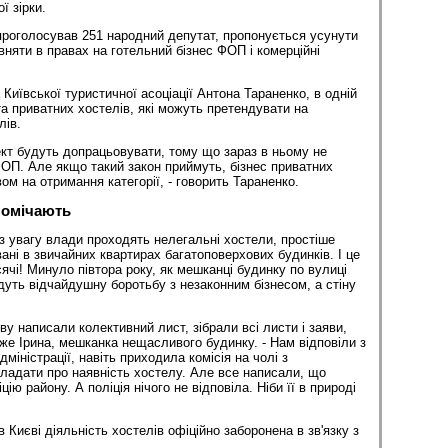
ї зірки.
проголосував 251 народний депутат, пропонується усунути
вняти в правах на готельний бізнес ФОП і комерційні
Київської туристичної асоціації Антона Тараненко, в одній
та приватних хостелів, які можуть претендувати на
лів.
кт будуть допрацьовувати, тому що зараз в ньому не
 ФОП. Але якщо такий закон приймуть, бізнес приватних
ом на отримання категорії, - говорить Тараненко.
помічають
вз увагу влади проходять нелегальні хостели, простіше
ані в звичайних квартирах багатоповерхових будинків. І це
ячі! Минуло півтора року, як мешканці будинку по вулиці
дуть відчайдушну боротьбу з незаконним бізнесом, а стіну
ву написали колективний лист, зібрали всі листи і заяви,
аже Ірина, мешканка нещасливого будинку. - Нам відповіли з
дміністрації, навіть приходила комісія на чолі з
адати про наявність хостелу. Але все написали, що
ію району. А поліція нічого не відповіла. Ніби її в природі
в Києві діяльність хостелів офіційно заборонена в зв'язку з