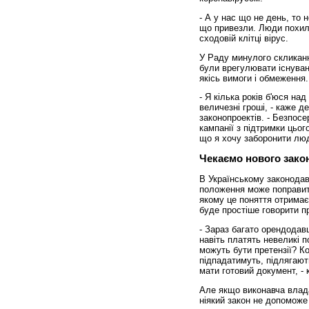
- А у нас що не день, то 
що привезли. Люди похило
сходовій клітці вірус.
У Раду минулого скликання
були врегулювати існуван
якісь вимоги і обмеження.
- Я кілька років б'юся на
величезні гроші, - каже д
законопроектів. - Безпосе
кампанії з підтримки цьог
що я хочу заборонити люд
Чекаємо нового зако
В Українському законодав
положення може поправити
якому це поняття отримає
буде простіше говорити п
- Зараз багато орендодавц
навіть платять невеликі п
можуть бути претензії? Ко
підпадатимуть, підлягают
мати готовий документ, -
Але якщо виконавча влада
ніякий закон не допоможе