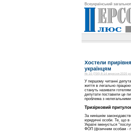
Всеукраїнський загальноп
Хостели прирівня
українцям
№ 10 (700) 8-14 вересня 2020 р
У першому читанні депута
життя в легально працююч
стануть називати готелям
депутати поставили це пит
проблема з нелегальними
Тризірковий притуло
За нинішнім законодавство
юридичні особи. Те, що в 
Україні іменується "посл
ФОП (фізичним особам - пі