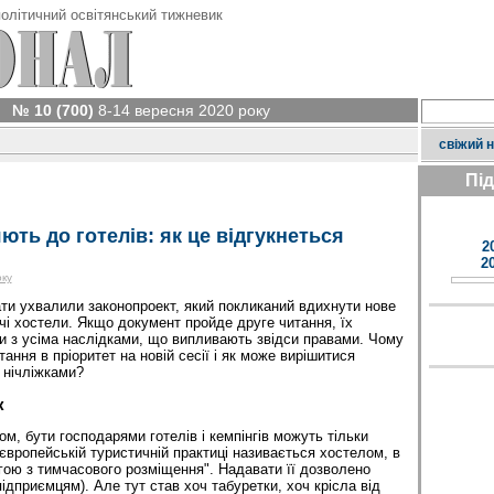
олітичний освітянський тижневик
№ 10 (700)
8-14 вересня 2020 року
свіжий 
Пі
ють до готелів: як це відгукнеться
2
2
оку
ти ухвалили законопроект, який покликаний вдихнути нове
і хостели. Якщо документ пройде друге читання, їх
и з усіма наслідками, що випливають звідси правами. Чому
ання в пріоритет на новій сесії і як може вирішитися
 нічліжками?
к
м, бути господарями готелів і кемпінгів можуть тільки
європейській туристичній практиці називається хостелом, в
угою з тимчасового розміщення". Надавати її дозволено
дприємцям). Але тут став хоч табуретки, хоч крісла від