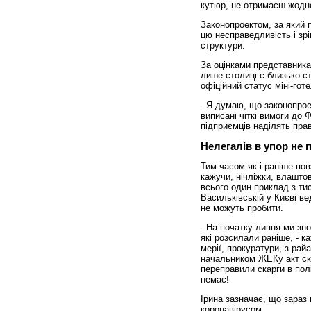
кутюр, не отримаєш жодно
Законопроектом, за який 
цю несправедливість і зрі
структури.
За оцінками представника 
лише столиці є близько с
офіційний статус міні-готе
- Я думаю, що законопрое
виписані чіткі вимоги до
підприємців наділять прав
Нелегалів в упор не 
Тим часом як і раніше по
кажучи, нічліжки, влаштов
всього один приклад з тис
Васильківській у Києві ве
не можуть пробити.
- На початку липня ми зно
які розсилали раніше, - к
мерії, прокуратури, з райа
начальником ЖЕКу акт скл
переправили скарги в поліц
немає!
Ірина зазначає, що зараз 
коронавірусом.