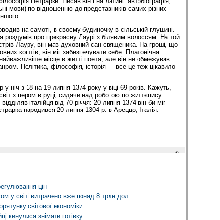
лософія Петрарки. Писав він і на латині: автобіографія,
льні мови) по відношенню до представників самих різних
іншого.
водив на самоті, в своєму будиночку в сільській глушині.
ся роздумів про прекрасну Лаурі з білявим волоссям. На той
стрів Лауру, він мав духовний сан священика. На гроші, що
вних коштів, він міг забезпечувати себе. Платонічна
айважливіше місце в житті поета, але він не обмежував
нром. Політика, філософія, історія — все це теж цікавило
у ніч з 18 на 19 липня 1374 року у віці 69 років. Кажуть,
світ з пером в руці, сидячи над роботою по життєпису
ідділяв італійця від 70-річчя: 20 липня 1374 він би міг
етрарка народився 20 липня 1304 р. в Ареццо, Італія.
регулювання цін
ом у світі витрачено вже понад 8 трлн дол
рятунку світової економіки
ці кинулися знімати готівку