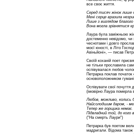
все своє життя.
Серед тисяч жінок лише 
Мені серце вразила незри
Лише з виглядом благог
Вона могла зрівнятися к
Лаура була заміжньою жін
достеменно невідомо, чи 
чеснотами і довго просла
моєї юності, в Літо Господ
Авіньйоні», — писав Петр
Своїй коханій поет присвя
не тільки прославила само
оспівувалася любов чолов
Петрарка поклав початок 
основоположником гумані
Оспівувати свої почуття д
(імовірно Лаура померла 
Любов, можливо, колись 
Найсолодшим даром, - мен
Тепер же горщика немає. 
Підвладний той, до кого 
("На смерть Лаури")
Петрарка був поетом велик
мадригали. Відома також 