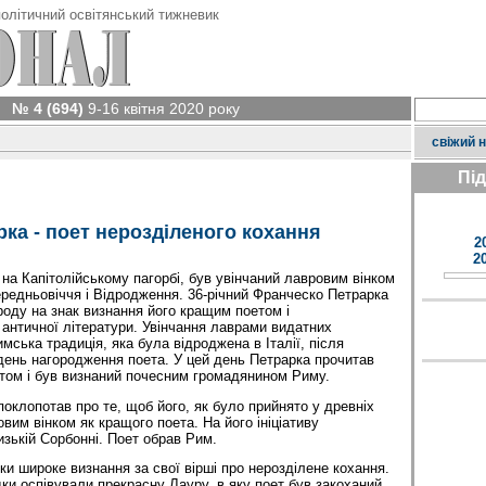
олітичний освітянський тижневик
№ 4 (694)
9-16 квітня 2020 року
свіжий 
Пі
ка - поет нерозділеного кохання
2
2
, на Капітолійському пагорбі, був увінчаний лавровим вінком
редньовіччя і Відродження. 36-річний Франческо Петрарка
роду на знак визнання його кращим поетом і
нтичної літератури. Увінчання лаврами видатних
имська традиція, яка була відроджена в Італії, після
 день нагородження поета. У цей день Петрарка прочитав
том і був визнаний почесним громадянином Риму.
оклопотав про те, щоб його, як було прийнято у древніх
вим вінком як кращого поета. На його ініціативу
изькій Сорбонні. Поет обрав Рим.
ки широке визнання за свої вірші про нерозділене кохання.
дки оспівували прекрасну Лауру, в яку поет був закоханий