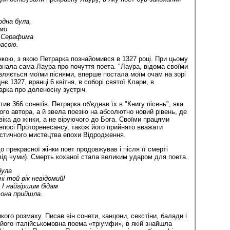
одна була,
мо.
о Серафима
расою.
кою, з якою Петрарка познайомився в 1327 році. При цьому
знала сама Лаура про почуття поета. "Лаура, відома своїми
вляється моїми піснями, вперше постала моїм очам на зорі
нє 1327, вранці 6 квітня, в соборі святої Клари, в
арка про доленосну зустріч.
тив 366 сонетів. Петрарка об'єднав їх в "Книгу пісень", яка
го автора, а й звела поезію на абсолютно новий рівень, де
іка до жінки, а не віруючого до Бога. Своїми працями
епосі Проторенесансу, також його прийнято вважати
стичного мистецтва епохи Відродження.
о прекрасної жінки поет продовжував і після її смерті
від чуми). Смерть коханої стала великим ударом для поета.
була
і той вік невідомий!
І найгіршим бідам
вона прийшла.
ого розмаху. Писав він сонети, канцони, секстіни, балади і
його італійськомовна поема «тріумфи», в якій знайшла