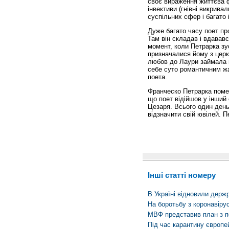
своє вираження життєва фі
інвективи (гнівні викрива
суспільних сфер і багато 
Дуже багато часу поет про
Там він складав і вдавав
момент, коли Петрарка зу
призначалися йому з церко
любов до Лаури займала н
себе суто романтичним жа
поета.
Франческо Петрарка помер 
що поет відійшов у інший 
Цезаря. Всього один день в
відзначити свій ювілей. П
Інші статті номеру
В Україні відновили держ
На боротьбу з коронавірус
МВФ представив план з по
Під час карантину європей