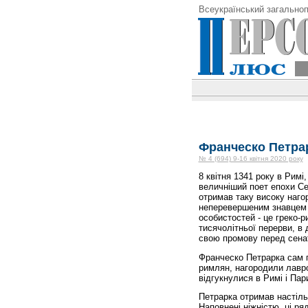
Всеукраїнський загальноп
Франческо Петрар
№ 4 (694) 9-16 квітня 2020 року
8 квітня 1341 року в Римі
величніший поет епохи Се
отримав таку високу наго
неперевершеним знавцем а
особистостей - це греко-р
тисячолітньої перерви, в
свою промову перед сена
Франческо Петрарка сам п
римлян, нагородили лавро
відгукнулися в Римі і Пар
Петрарка отримав настіль
Наповнені ніжністю, ці ря