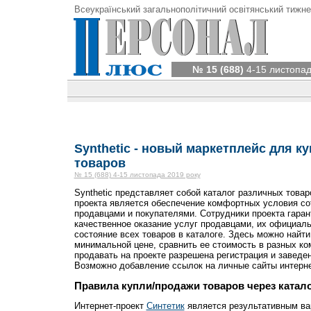
Всеукраїнський загальнополітичний освітянський тижне
№ 15 (688)
4-15 листопад
Synthetic - новый маркетплейс для к
товаров
№ 15 (688) 4-15 листопада 2019 року
Synthetic представляет собой каталог различных товар
проекта является обеспечение комфортных условия с
продавцами и покупателями. Сотрудники проекта гара
качественное оказание услуг продавцами, их официал
состояние всех товаров в каталоге. Здесь можно найт
минимальной цене, сравнить ее стоимость в разных 
продавать на проекте разрешена регистрация и заведен
Возможно добавление ссылок на личные сайты интерне
Правила купли/продажи товаров через катало
Интернет-проект
Синтетик
является результативным ва