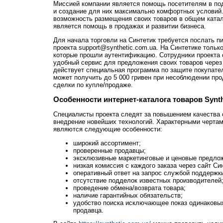
Миссией компании является помощь посетителям в по
и создание для них максимально комфортных условий
возможность размещения своих товаров в общем катал
является помощь в продажах и развитии бизнеса.
Для начала торговли на Синтетик требуется послать п
проекта support@synthetic.com.ua. На Синтетике толь
которые прошли аутентификацию. Сотрудники проекта
удобный сервис для предложения своих товаров через 
действует специальная программа по защите покупател
может получить до 5 000 гривен при несоблюдении пр
сделки по купле/продаже.
Особенности интернет-каталога товаров Synth
Специалисты проекта следят за повышением качества 
внедрение новейших технологий. Характерными чертам
являются следующие особенности:
широкий ассортимент;
проверенные продавцы;
эксклюзивные маркетинговые и ценовые предло
низкая комиссия с каждого заказа через сайт Си
оперативный ответ на запрос службой поддержки
отсутствие подделок известных производителей
проведение обмена/возврата товара;
наличие гарантийных обязательств;
удобство поиска исключающее показ одинаковых 
продавца.