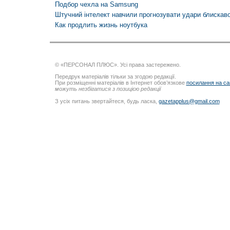
Подбор чехла на Samsung
Штучний інтелект навчили прогнозувати удари блискав
Как продлить жизнь ноутбука
© «ПЕРСОНАЛ ПЛЮС». Усі права застережено.
Передрук матеріалів тільки за згодою редакції.
При розміщенні матеріалів в Інтернет обов’язкове
посилання на са
можуть незбігатися з позицією редакції
З усіх питань звертайтеся, будь ласка,
gazetapplus@gmail.com