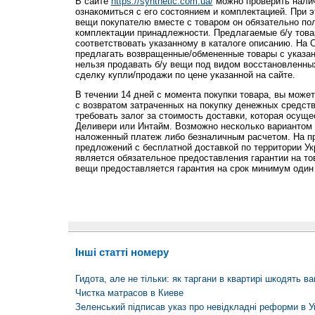
В сайте
https://synthetic.com.ua/
можно проверить налич
ознакомиться с его состоянием и комплектацией. При 
вещи покупателю вместе с товаром он обязательно по
комплектации принадлежности. Предлагаемые б/у тов
соответствовать указанному в каталоге описанию. На 
предлагать возвращенные/обмененные товары с указани
нельзя продавать б/у вещи под видом восстановленны
сделку купли/продажи по цене указанной на сайте.
В течении 14 дней с момента покупки товара, вы может
с возвратом затраченных на покупку денежных средст
требовать залог за стоимость доставки, которая осуще
Деливери или Интайм. Возможно несколько вариантом 
наложенный платеж либо безналичным расчетом. На п
предложений с бесплатной доставкой по территории У
является обязательное предоставления гарантии на то
вещи предоставляется гарантия на срок минимум один
Інші статті номеру
Гидота, але не тільки: як таргани в квартирі шкодять в
Чистка матрасов в Киеве
Зеленський підписав указ про невідкладні реформи в Ук