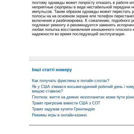
поэтому однажды может попросту отказать в работе ил
неприятные сюрпризы в виде нестабильной передачи 
импульсов. Таким образом однажды может перестать р
полосы на на основном экране или телефон перестанет
включения и разблокировка. К сожалению, подобного 
подлежат ремонту и рекомендуется заменять испорчен
любая попытка восстановления изношенного плоского 
надежности во время последующей эксплуатации.
Інші статті номеру
Как получать фриспины в онлайн слотах?
Як у США з'явився восьмигодинний робочий день і чом
вищою ставкою?
Гіпотеза: життя на деяких екзопланетах може бути різн
Трамп пригрозив вивести США з СОТ
Трамп задумав купити Гренландію
Режимы игры в онлайн-казино