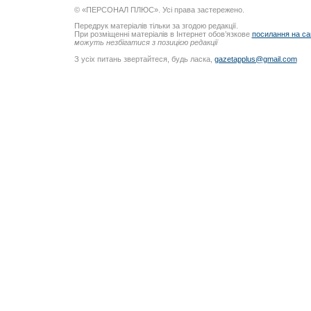
© «ПЕРСОНАЛ ПЛЮС». Усі права застережено.
Передрук матеріалів тільки за згодою редакції.
При розміщенні матеріалів в Інтернет обов’язкове
посилання на са
можуть незбігатися з позицією редакції
З усіх питань звертайтеся, будь ласка,
gazetapplus@gmail.com