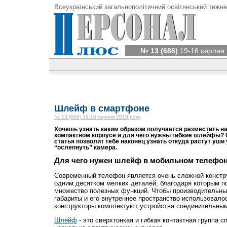
Всеукраїнський загальнополітичний освітянський тижне
№ 13 (686)
19-16 серпня 
Шлейф в смартфоне
№ 13 (686) 19-16 серпня 2019 року
Хочешь узнать каким образом получается разместить н
компактном корпусе и для чего нужны гибкие шлейфы
статья позволит тебе наконец узнать откуда растут уши
“ослепнуть” камера.
Для чего нужен шлейф в мобильном телефо
Современный телефон является очень сложной констру
одним десятком мелких деталей, благодаря которым п
множество полезных функций. Чтобы производительн
габариты и его внутреннее пространство использовало
конструкторы комплектуют устройства соединительны
Шлейф
- это сверхтонкая и гибкая контактная группа 