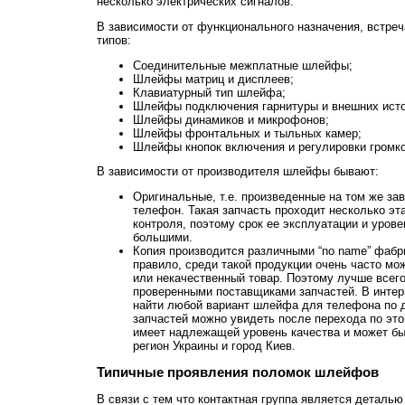
несколько электрических сигналов.
В зависимости от функционального назначения, встре
типов:
Соединительные межплатные шлейфы;
Шлейфы матриц и дисплеев;
Клавиатурный тип шлейфа;
Шлейфы подключения гарнитуры и внешних исто
Шлейфы динамиков и микрофонов;
Шлейфы фронтальных и тыльных камер;
Шлейфы кнопок включения и регулировки громко
В зависимости от производителя шлейфы бывают:
Оригинальные, т.е. произведенные на том же за
телефон. Такая запчасть проходит несколько эт
контроля, поэтому срок ее эксплуатации и уров
большими.
Копия производится различными “no name” фабри
правило, среди такой продукции очень часто мо
или некачественный товар. Поэтому лучше всего
проверенными поставщиками запчастей. В интер
найти любой вариант шлейфа для телефона по д
запчастей можно увидеть после перехода по это
имеет надлежащей уровень качества и может бы
регион Украины и город Киев.
Типичные проявления поломок шлейфов
В связи с тем что контактная группа является деталью