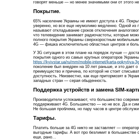
говорят меньше — но менее значимыми они от этого не
Покрытие.
65% население Украины не имеют доступа к 4G. Покры
уверенно, но все еще неумолимо медленно. Одной из 
называют откладывание сроков отключения аналогового
что телевидение занимает радиочастоты, которые мож
полного покрытия Украины сверхкоростным мобильным 
4G — фишка исключительно областных центров и боль
У 3G ситуация в этом плане на порядок лучше — доста
покрытия одного из самых крупных операторов Украины
https://kyivstar.ua/ru/mm/mobile-internet/karta-pokrytiya-3
поколение был внедрен на 10 лет раньше, и это дает о
преимущество и причина, по которой не стоит списыва
доступность. Неизвестно, как еще притормозят в Украи
западных стран — серая обыденность.
Поддержка устройств и замена SIM-карт
Производители успокаивают, что большинство соврем
поддерживают 4G. Большинство — но не все. Да и сим
Не большая проблема, но пару часов в центре обслужи
Тарифы.
Платить больше за 4G никто не заставляет — операто
выгодные тарифы. А вот про безлимит в большинстве 
еще, рано…