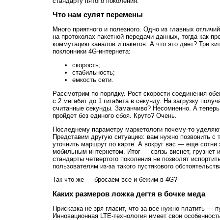
стандарту пятого поколения.
Что нам сулят перемены
Много приятного и полезного. Одно из главных отличи
на протоколах пакетной передачи данных, тогда как п
коммутацию каналов и пакетов. А что это дает? Три ки
поклонники 4G-интернета:
скорость;
стабильность;
емкость сети.
Рассмотрим по порядку. Рост скорости соединения обе
с 2 мегабит до 1 гигабита в секунду. На загрузку полу
считанные секунды. Заманчиво? Несомненно. А теперь 
пройдет без единого сбоя. Круто? Очень.
Последнему параметру маркетологи почему-то уделяю
Представим другую ситуацию: вам нужно позвонить с 
уточнить маршрут по карте. А вокруг вас — еще сотн
мобильным интернетом. Итог — связь виснет, грузнет 
стандарты четвертого поколения не позволят испортить
пользователям из-за такого пустякового обстоятельств
Так что же — бросаем все и бежим в 4G?
Каких размеров ложка дегтя в бочке меда
Присказка не зря гласит, что за все нужно платить — п
Инновационная LTE-технология имеет свои особенности