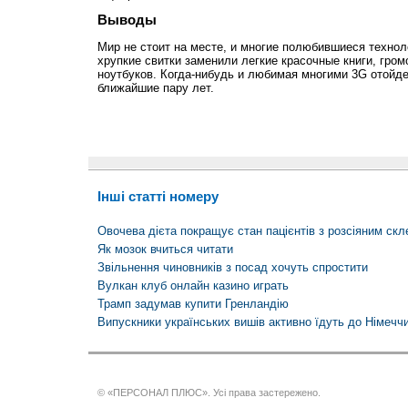
Выводы
Мир не стоит на месте, и многие полюбившиеся технол
хрупкие свитки заменили легкие красочные книги, гро
ноутбуков. Когда-нибудь и любимая многими 3G отойде
ближайшие пару лет.
Інші статті номеру
Овочева дієта покращує стан пацієнтів з розсіяним ск
Як мозок вчиться читати
Звільнення чиновників з посад хочуть спростити
Вулкан клуб онлайн казино играть
Трамп задумав купити Гренландію
Випускники українських вишів активно їдуть до Німечч
© «ПЕРСОНАЛ ПЛЮС». Усі права застережено.