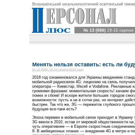
Всеукраїнський загальнополітичний освітянський тижне
№ 13 (686)
19-16 серпня 
Менять нельзя оставить: есть ли буд
№ 13 (686) 19-16 серпня 2019 року
2018 год ознаменовался для Украины введением станд
мобильной радиосвязи 4G: лицензию на связь получил
оператора — Киевстар, lifecell и Vodafone. Рекламные 
громкими фразами: моментальная скорость! качаем фи
помех и сбоев! И вскоре жители больших городов смо
возможности: пусть и не в сотни раз, но интернет дейс
быстрее. Так что же, 3G — пережиток глубокого прошло
будущее все-таки есть?
Эпоха перемен в мобильной связи приходит в Украину 
3G ввели в 2010, остав от мировой общественности на 
чуть оперативнее — в Европе скоростным соединением
8. В амбициозных планах — внедрение 4G в метро и п