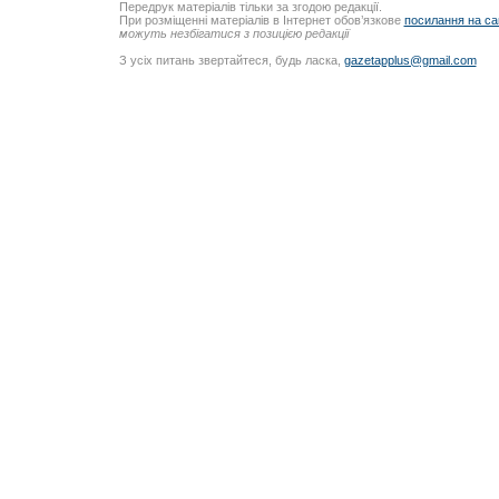
Передрук матеріалів тільки за згодою редакції.
При розміщенні матеріалів в Інтернет обов’язкове
посилання на са
можуть незбігатися з позицією редакції
З усіх питань звертайтеся, будь ласка,
gazetapplus@gmail.com