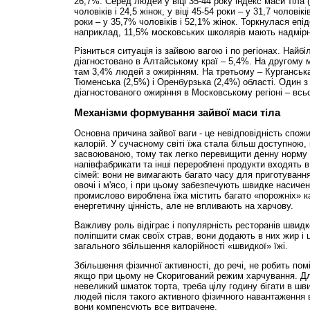
26,7%. Серед людей у віці 35-44 року індекс маси тіла
чоловіків і 24,5 жінок, у віці 45-54 роки – у 31,7 чоловікі
роки – у 35,7% чоловіків і 52,1% жінок. Торкнулася епід
наприклад, 11,5% московських школярів мають надмірн
Різниться ситуація із зайвою вагою і по регіонах. Найб
діагностовано в Алтайському краї – 5,4%. На другому 
там 3,4% людей з ожирінням. На третьому – Курганська
Тюменська (2,5%) і Оренбурзька (2,4%) області. Один з
діагностованого ожиріння в Московському регіоні – всь
Механізми формування зайвої маси тіла
Основна причина зайвої ваги - це невідповідність спож
калорій. У сучасному світі їжа стала більш доступною, 
засвоюваною, тому так легко перевищити денну норму 
напівфабрикати та інші перероблені продукти входять 
сімей: вони не вимагають багато часу для приготування
овочі і м'ясо, і при цьому забезпечують швидке насиче
промислово вироблена їжа містить багато «порожніх» к
енергетичну цінність, але не впливають на харчову.
Важливу роль відіграє і популярність ресторанів швидк
поліпшити смак своїх страв, вони додають в них жир і 
загального збільшення калорійності «швидкої» їжі.
Збільшення фізичної активності, до речі, не робить пом
якщо при цьому не Скоригований режим харчування. Дл
невеликий шматок торта, треба цілу годину бігати в шв
людей після такого активного фізичного навантаження 
вони компенсують все витрачене.