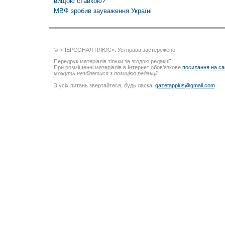
вищою ставкою?
МВФ зробив зауваження Україні
© «ПЕРСОНАЛ ПЛЮС». Усі права застережено.
Передрук матеріалів тільки за згодою редакції.
При розміщенні матеріалів в Інтернет обов’язкове
посилання на са
можуть незбігатися з позицією редакції
З усіх питань звертайтеся, будь ласка,
gazetapplus@gmail.com