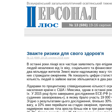
Всеукраїнський загальнополітичний освітянський тижне
№ 13 (686)
19-16 серпня 
Зважте ризики для свого здоров'я
№ 13 (686) 19-16 серпня 2019 року
В останні роки лікарі все частіше заявляють про епіде
людей незалежно від їх віку, соціального та фінансовог
два мільярди жителів Землі мали надлишкову масу тіла
них страждали ожирінням. Як показують цифри статисти
кількість людей із зайвою вагою збільшилася в два раз
Лідерами по процентному співвідношенню кількості ог
населення країни є США і Мексика, однак в останні рок
їх. У 2015 році було завершено дослідження ЕСЕ-РФ («
судинних захворювань»), в якому брало участь 19 000 чо
Згідно з результатами цього дослідження, близько 30%
вагу, а 10% вже перейшли на стадію ожиріння, причому к
надмірною масою тіла зросла більш ніж в три рази порі