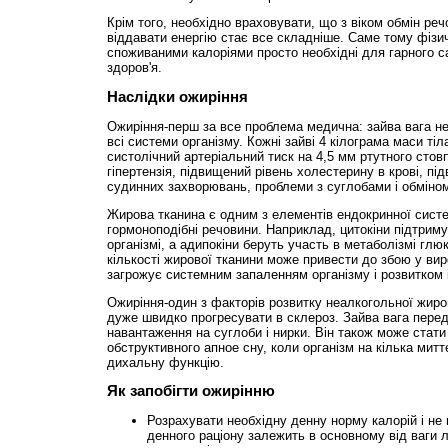
Крім того, необхідно враховувати, що з віком обмін реч
віддавати енергію стає все складніше. Саме тому фізич
споживаними калоріями просто необхідні для гарного с
здоров'я.
Наслідки ожиріння
Ожиріння-перш за все проблема медична: зайва вага не
всі системи організму. Кожні зайві 4 кілограма маси ті
систолічний артеріальний тиск на 4,5 мм ртутного стов
гіпертензія, підвищений рівень холестерину в крові, пі
судинних захворювань, проблеми з суглобами і обміно
Жирова тканина є одним з елементів ендокринної сист
гормоноподібні речовини. Наприклад, цитокіни підтрим
організмі, а адипокіни беруть участь в метаболізмі глюк
кількості жирової тканини може привести до збою у вир
загрожує системним запаленням організму і розвитком і
Ожиріння-один з факторів розвитку неалкогольної жиров
дуже швидко прогресувати в склероз. Зайва вага пере
навантаження на суглоби і нирки. Він також може стат
обструктивного апное сну, коли організм на кілька мит
дихальну функцію.
Як запобігти ожирінню
Розрахувати необхідну денну норму калорій і не 
денного раціону залежить в основному від ваги л