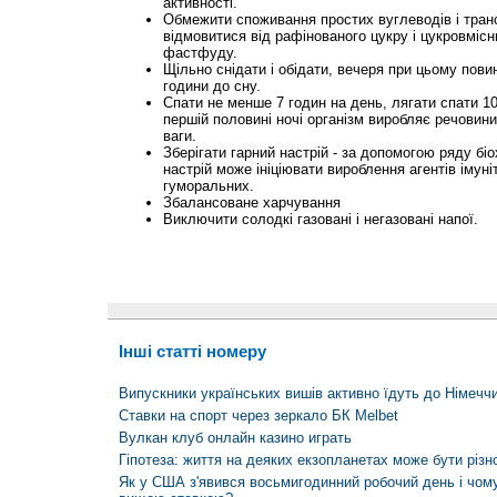
активності.
Обмежити споживання простих вуглеводів і тран
відмовитися від рафінованого цукру і цукровмісн
фастфуду.
Щільно снідати і обідати, вечеря при цьому пови
години до сну.
Спати не менше 7 годин на день, лягати спати 10
першій половині ночі організм виробляє речови
ваги.
Зберігати гарний настрій - за допомогою ряду біо
настрій може ініціювати вироблення агентів імуніте
гуморальних.
Збалансоване харчування
Виключити солодкі газовані і негазовані напої.
Інші статті номеру
Випускники українських вишів активно їдуть до Німечч
Ставки на спорт через зеркало БК Melbet
Вулкан клуб онлайн казино играть
Гіпотеза: життя на деяких екзопланетах може бути різн
Як у США з'явився восьмигодинний робочий день і чом