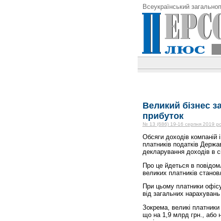
Всеукраїнський загальноп
Великий бізнес з
прибуток
№ 13 (686) 19-16 серпня 2019 р
Обсяги доходів компаній 
платників податків Держа
декларування доходів в січ
Про це йдеться в повідом
великих платників становл
При цьому платники офісу
від загальних нарахувань 
Зокрема, великі платники
що на 1,9 млрд грн., або