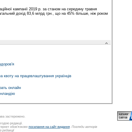
ційної кампанії 2019 р. за станом на середину травня
агальний дохід 83,6 млрд грн., що на 45% більше, ніж роком
здоров'я
ла квоту на працевлаштування українців
грать онлайн
енландію
ва застережено.
годою редакції.
нтернет обов’язкове
посилання на сайт видання
.
Погляди авторів
 редакції