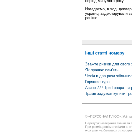
період минулого року.
Нагадаємо, в ході деклара
українці задекларували з
раніше.
Інші статті номеру
Зважте ризики для свого 
Як працює пам'ять
Чехія в два рази збільши
Горящие туры
Азино 777 Три Топора - и
Трамп задумав купити Гр
© «ПЕРСОНАЛ ПЛЮС». Усі пра
Передрук матеріалів тільки за з
При розміщенні матеріалів в І
можуть незбігатися з позицією