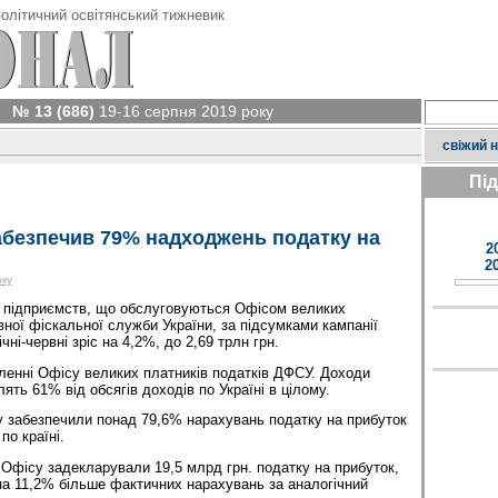
олітичний освітянський тижневик
№ 13 (686)
19-16 серпня 2019 року
свіжий 
Пі
абезпечив 79% надходжень податку на
2
2
оку
і підприємств, що обслуговуються Офісом великих
вної фіскальної служби України, за підсумками кампанії
ні-червні зріс на 4,2%, до 2,69 трлн грн.
ленні Офісу великих платників податків ДФСУ. Доходи
ять 61% від обсягів доходів по Україні в цілому.
 забезпечили понад 79,6% нарахувань податку на прибуток
по країні.
 Офісу задекларували 19,5 млрд грн. податку на прибуток,
 на 11,2% більше фактичних нарахувань за аналогічний