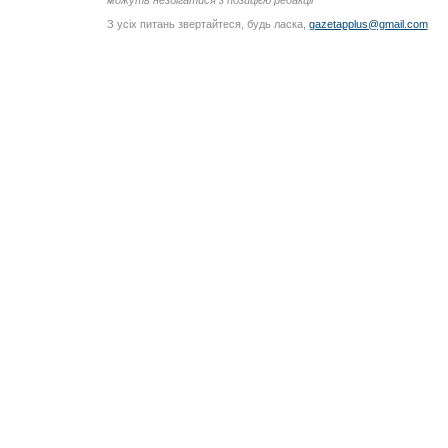
можуть незбігатися з позицією редакції
З усіх питань звертайтеся, будь ласка,
gazetapplus@gmail.com