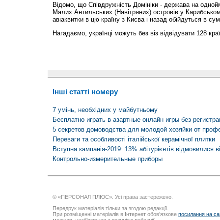
Відомо, що Співдружність Домініки - держава на одной
Малих Антильських (Навітряних) островів у Карибськом
авіаквитки в цю країну з Києва і назад обійдуться в сум
Нагадаємо, українці можуть без віз відвідувати 128 краї
Інші статті номеру
7 умінь, необхідних у майбутньому
Бесплатно играть в азартные онлайн игры без регистра
5 секретов домоводства для молодой хозяйки от проф
Переваги та особливості італійської керамічної плитки
Вступна кампанія-2019: 13% абітурієнтів відмовилися 
Контрольно-измерительные приборы
© «ПЕРСОНАЛ ПЛЮС». Усі права застережено.
Передрук матеріалів тільки за згодою редакції.
При розміщенні матеріалів в Інтернет обов’язкове
посилання на са