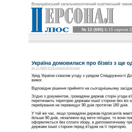
Всеукраїнський загальнополітичний освітянський тижне
№ 12 (685)
6-15 серпня 2
Україна домовилася про бізвіз з ще о
№ 12 (685) 6-15 серпня 2019 року
Уряд України схвалив угоду з урядом Співдружності Дом
вимог.
Відповідне рішення прийнято на сьогоднішньому засідан
Згідно з документом, громадяни держав сторін угоди в
перетинають територію держави іншої сторони без віз з
перебування не перевищує 90 днів протягом 180 днів.
У той же час, якщо громадяни держав-підписантів мають
більше 90 днів, незалежно від мети поїздки, то вони пов
оформляється без сплати збору, в дипломатичному пре
держави іншої сторони перед в'їздом на її територію.