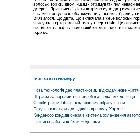
волоські горіхи, двом іншим - отримувати поліненасичен
джерел. Призначеної дієти потрібно було дотримуватися
час вчені регулярно обстежували учасників, брали у них
Виявилося, що дієта, що включала в себе волоські гор
знижувала артеріальний тиск у гіпертоніків. Це означа
не тільки в альфа-ліноленовій кислоті, але і в інших ко
горіхах.
Інші статті номеру
Нова технологія дає пластиковим відходам нове життя 
Штрафи за нерозмитнені евробляхі відклали до кінця лі
С орбитреком Fitlogic к здоровому образу жизни
Покупка квартири для здачі в оренду у Харкові
Конденсор кондиционера в система охлаждения автом
Причины работы вебкам моделями