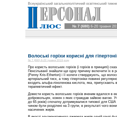
Всеукраїнський загальнополітичний освітянський тижне
№ 7 (680)
6-20 травня 20
Волоські горіхи корисні для гіпертоні
№ 7 (680) 6-20 травня 2019 року
Про користь волоських горіхів (і горіхів в принципі) ск
Пенсільванії знайшли ще одну причину включити їх в ра
(Penny Kris-Etherton) і її колеги стверджують, що волос
артеріальний тиск, а тому гіпертоніки повинні регулярно
входить альфа-ліноленова кислота, яка, припускають вч
терапевтичний ефект.
Довести користь волоських горіхів вченим вдалося в ек
добровольцях, кожен з яких страждав зайвою вагою. Уча
до 65 років) спочатку дотримувалися типової для США 
чином були розділені на 3 групи, в результаті чого во
насичених жирів.
В якості альтернативного джерела жирів одній групі б