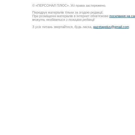
© «ПЕРСОНАЛ ПЛЮС». Усі права застережено.
Передрук матеріалів тільки за згодою редакції.
При розміщенні матеріалів в Інтернет обов’язкове
посилання на са
можуть незбігатися з позицією редакції
З усіх питань звертайтеся, будь ласка,
gazetapplus@gmail.com