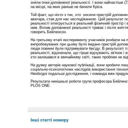
зняли очки доповненої реальності. І вони найчастіше (
на місця, на яких раніше не бачили Кріса.
Той факт, що ніхто з тих, хто носили пристрій доповнен
аватара, став для нас несподіванкою. Цей результат по
реальності інтегрується в реальний фізичний простір і 
ним. Вплив доповненої реальності триває і після зняття
говорить Бейленсон.
На третьому етапі експерименту учасників розбили на 
випробовуваних при цьому було видано пристрій доповн
люди повинні були підтримувати бесіду. В результаті ті
реальності, відзначали, що гірше відчувають зв'язок і 
хто залишався в звичайному світі, таких проблем не ві
На думку авторів наукової публікації, вони зробили ли
соціально-психологічних наслідків використання технол
Необхідні подальші дослідження, і команда вже придум
Результати нинішньої роботи групи професора Бейленсо
PLOS ONE.
Інші статті номеру