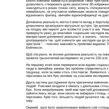
Безліч компаній займається розробкою таких пристроїв і
дозволяють створювати дуже реалістичні 3D-зображен
знаходяться в різних точках світу, можуть спілкуватися
невербально, не упускаючи найменших нюансів поведін
відзначають фахівці, звичайні відеоконференції не даю
Доповнена реальність могла б внести вклад в боротьбу 
дозволяючи організувати віртуальні зустрічі. Це допом
на поїздку або переліт для особистої участі в них. На
привернути увагу до можливих соціальних наслідків в
використання доповненої реальності, а значить , техн
доопрацювати так, щоб уникнути цих наслідків ще до 
пристроїв ", - пояснює важливість проблеми виданню T
Бейленсон.
Щоб з'ясувати, як вплине доповнена реальність на пов
провели трьохетапний експеримент за участю 218 осіб.
На першому етапі вони перевірили всім відоме соціаль
люди в звичайних умовах без проблем справляються з
труднощі, коли за ними хтось спостерігає. Виявилося, 
персонажа на ім'я Кріс впливає на учасників експериме
Друга частина дослідження була присвячена вивченню 
людей. Учасники входили в кімнату з декількома стільц
Кріс. Коли випробуваним, який мав пристрій доповнено
зайняти якесь місце, вони ніколи не вибирали стілець,
персонажа. Крім того, більшість людей рухалося так, щ
зору.
Окремій групі було запропоновано вибрати собі стілець