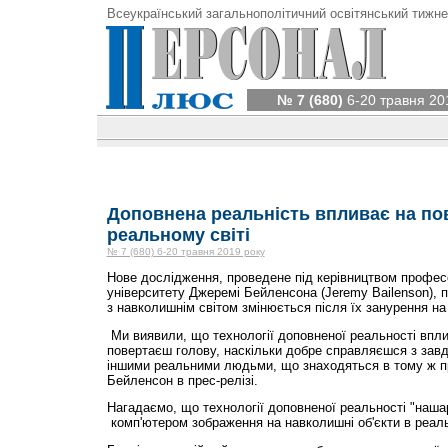
Всеукраїнський загальнополітичний освітянський тижне
№ 7 (680)
6-20 травня 20
Доповнена реальність впливає на по
реальному світі
№ 7 (680) 6-20 травня 2019 року
Нове дослідження, проведене під керівництвом профе
університету Джеремі Бейленсона (Jeremy Bailenson), 
з навколишнім світом змінюється після їх занурення на
Ми виявили, що технології доповненої реальності впли
повертаєш голову, наскільки добре справляєшся з завд
іншими реальними людьми, що знаходяться в тому ж пр
Бейленсон в прес-релізі.
Нагадаємо, що технології доповненої реальності "наш
комп'ютером зображення на навколишні об'єкти в реаль