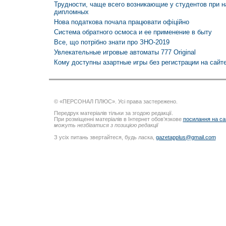
Трудности, чаще всего возникающие у студентов при н
дипломных
Нова податкова почала працювати офіційно
Cистема обратного осмоса и ее применение в быту
Все, що потрібно знати про ЗНО-2019
Увлекательные игровые автоматы 777 Original
Кому доступны азартные игры без регистрации на сайт
© «ПЕРСОНАЛ ПЛЮС». Усі права застережено.
Передрук матеріалів тільки за згодою редакції.
При розміщенні матеріалів в Інтернет обов’язкове
посилання на са
можуть незбігатися з позицією редакції
З усіх питань звертайтеся, будь ласка,
gazetapplus@gmail.com