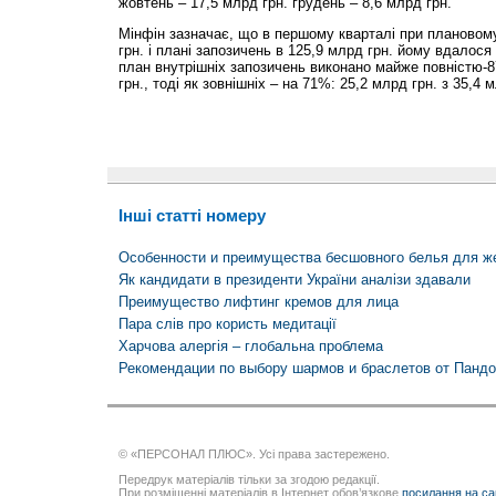
жовтень – 17,5 млрд грн. грудень – 8,6 млрд грн.
Мінфін зазначає, що в першому кварталі при плановому
грн. і плані запозичень в 125,9 млрд грн. йому вдалося
план внутрішніх запозичень виконано майже повністю-87
грн., тоді як зовнішніх – на 71%: 25,2 млрд грн. з 35,4 
Інші статті номеру
Особенности и преимущества бесшовного белья для 
Як кандидати в президенти України аналізи здавали
Преимущество лифтинг кремов для лица
Пара слів про користь медитації
Харчова алергія – глобальна проблема
Рекомендации по выбору шармов и браслетов от Пандо
© «ПЕРСОНАЛ ПЛЮС». Усі права застережено.
Передрук матеріалів тільки за згодою редакції.
При розміщенні матеріалів в Інтернет обов’язкове
посилання на са