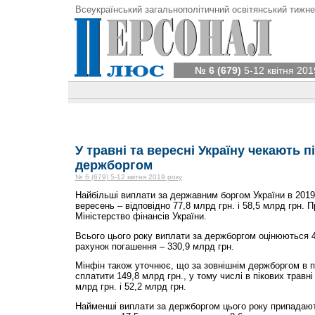
Всеукраїнський загальнополітичний освітянський тижне
№ 6 (679)
5-12 квітня 201
У травні та вересні Україну чекають п
держборгом
№ 6 (679) 5-12 квітня 2019 року
Найбільші виплати за державним боргом України в 2019
вересень – відповідно 77,8 млрд грн. і 58,5 млрд грн. 
Міністерство фінансів України.
Всього цього року виплати за держборгом оцінюються 45
рахунок погашення – 330,9 млрд грн.
Мінфін також уточнює, що за зовнішнім держборгом в п
сплатити 149,8 млрд грн., у тому числі в пікових травні 
млрд грн. і 52,2 млрд грн.
Найменші виплати за держборгом цього року припадають