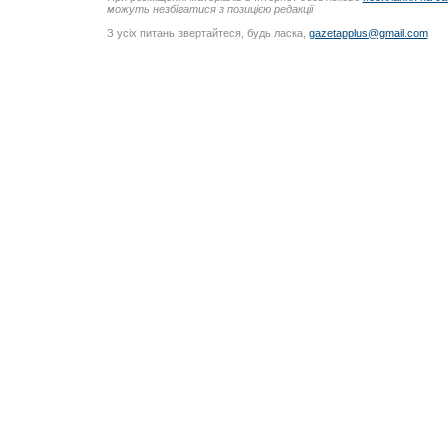
можуть незбігатися з позицією редакції
З усіх питань звертайтеся, будь ласка,
gazetapplus@gmail.com