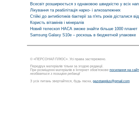
Всесвіт розширюється з однаковою швидкістю у всіх на
Лікування та реабілітація нарко- і алкозалежних
Стійкі до антибіотиків бактерії за п'ять років дісталися ві
Користь вітамінів і мінералів
Новий телескоп НАСА зможе знайти більше 1000 планет
Samsung Galaxy S10e – роскошь в бюджетной упаковке
© «ПЕРСОНАЛ ПЛЮС». Усі права застережено.
Передрук матеріалів тільки за згодою редакції.
При розміщенні матеріалів в Інтернет обов’язкове
посилання на сай
незбігатися з позицією редакції
З усіх питань звертайтеся, будь ласка,
gazetapplus@gmail.com