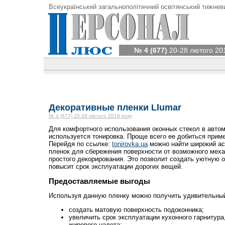
Всеукраїнський загальнополітичний освітянський тижнев
№ 4 (677)
20-28 лютого 20
Декоративные пленки Llumar
№ 4 (677) 20-28 лютого 2019 року
Для комфортного использования оконных стекол в авто
используется тонировка. Проще всего ее добиться прим
Перейдя по ссылке:
tonirovka.ua
можно найти широкий ас
пленок для сбережения поверхности от возможного мех
простого декорирования. Это позволит создать уютную 
повысит срок эксплуатации дорогих вещей.
Предоставляемые выгоды
Используя данную пленку можно получить удивительный
создать матовую поверхность подоконника;
увеличить срок эксплуатации кухонного гарнитура
жирового налета;