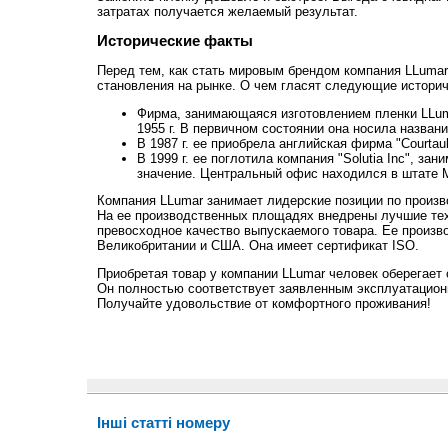
затратах получается желаемый результат.
Исторические факты
Перед тем, как стать мировым брендом компания LLumar
становления на рынке. О чем гласят следующие истори
Фирма, занимающаяся изготовлением пленки LLum
1955 г. В первичном состоянии она носила название
В 1987 г. ее приобрела английская фирма "Courtaul
В 1999 г. ее поглотила компания "Solutia Inc", з
значение. Центральный офис находился в штате 
Компания LLumar занимает лидерские позиции по произв
На ее производственных площадях внедрены лучшие тех
превосходное качество выпускаемого товара. Ее произв
Великобритании и США. Она имеет сертификат ISO.
Приобретая товар у компании LLumar человек оберегает
Он полностью соответствует заявленным эксплуатацион
Получайте удовольствие от комфортного проживания!
Інші статті номеру