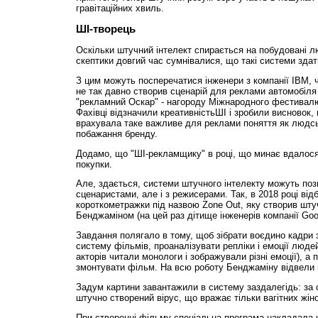
гравітаційних хвиль.
ШІ-творець
Оскільки штучний інтелект спирається на побудовані 
скептики довгий час сумнівалися, що такі системи зда
З цим можуть посперечатися інженери з компанії IBM,
не так давно створив сценарій для реклами автомобіля
"рекламний Оскар" - нагороду Міжнародного фестивалю
Фахівці відзначили креативністьШІ і зробили висновок,
врахувала таке важливе для реклами поняття як людськ
побажання бренду.
Додамо, що "ШІ-рекламщику" в році, що минає вдалося
покупки.
Але, здається, системи штучного інтелекту можуть позм
сценаристами, але і з режисерами. Так, в 2018 році від
короткометражки під назвою Zone Out, яку створив шту
Бенджаміном (на цей раз дітище інженерів компанії Goo
Завдання полягало в тому, щоб зібрати воєдино кадри з
систему фільмів, проаналізувати репліки і емоції людей
акторів читали монологи і зображували різні емоції), а 
змонтувати фільм. На всю роботу Бенджаміну відвели 
Задум картини завантажили в систему заздалегідь: за
штучно створений вірус, що вражає тільки вагітних жіно
При створенні фільму спеціальна програма накладала 