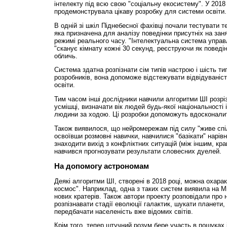
інтелекту під всю свою "соціальну екосистему". У 2018
продемонструвала цікаву розробку для системи освіти.
В одній зі шкіл Піднебесної фахівці почали тестувати т
яка призначена для аналізу поведінки присутніх на зан
режимі реального часу. "Інтелектуальна система управ
"сканує кімнату кожні 30 секунд, реєструючи як поведінк
обличь.
Система здатна розпізнати сім типів настрою і шість ти
розробників, вона допоможе відстежувати відвідуваніст
освіти.
Тим часом інші дослідники навчили алгоритми ШІ розрізн
усмішці, визначати вік людей будь-якої національності 
людини за ходою. Ці розробки допоможуть вдосконалит
Також виявилося, що нейромережам під силу "живе спі
освоївши розмовні навички, навчилися "базікати" нарівн
знаходити вихід з конфліктних ситуацій (між іншим, кр
навчився прогнозувати результати словесних дуелей.
На допомогу астрономам
Деякі алгоритми ШІ, створені в 2018 році, можна охар
космос". Наприклад, одна з таких систем виявила на М
нових кратерів. Також автори проекту розповідали про н
розпізнавати стадії еволюції галактик, шукати планети
передбачати населеність вже відомих світів.
Крім того, тепер штучний розум бере участь в пошуках 