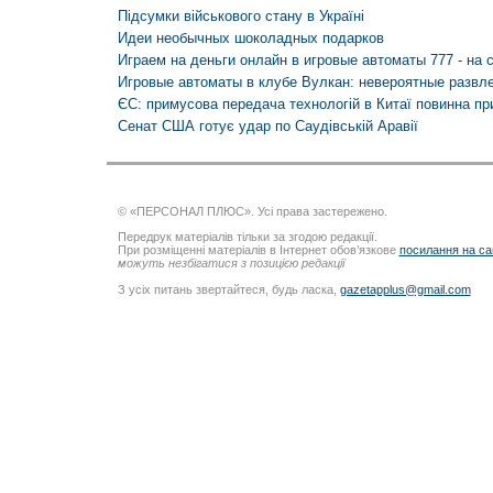
Підсумки військового стану в Україні
Идеи необычных шоколадных подарков
Играем на деньги онлайн в игровые автоматы 777 - на са
Игровые автоматы в клубе Вулкан: невероятные развл
ЄС: примусова передача технологій в Китаї повинна пр
Сенат США готує удар по Саудівській Аравії
© «ПЕРСОНАЛ ПЛЮС». Усі права застережено.
Передрук матеріалів тільки за згодою редакції.
При розміщенні матеріалів в Інтернет обов’язкове
посилання на са
можуть незбігатися з позицією редакції
З усіх питань звертайтеся, будь ласка,
gazetapplus@gmail.com