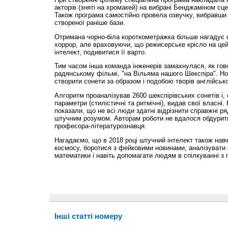
акторів (зняті на хромакей) на вибрані Бенджаміном сце
Також програма самостійно провела озвучку, вибравши п
створеної раніше бази.
Отримана чорно-біла короткометражка більше нагадує
хоррор, але враховуючи, що режисерське крісло на цей
інтелект, подивитися її варто.
Тим часом інша команда інженерів замахнулася, як го
радянському фільмі, "на Вільяма нашого Шекспіра". Н
створити сонети за образом і подобою творів англійсько
Алгоритм проаналізував 2600 шекспірівських сонетів і,
параметри (стилістичні та ритмічні), видав свої власні
показали, що не всі люди здатні відрізнити справжні р
штучним розумом. Авторам роботи не вдалося обдурит
професора-літературознавця.
Нагадаємо, що в 2018 році штучний інтелект також нав
космосу, боротися з фейковими новинами, аналізувати 
математики і навіть допомагати людям в спілкуванні з
Інші статті номеру