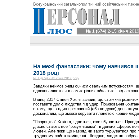
Всеукраїнський загальнополітичний освітянський тижне
№ 1 (674)
2-15 січня 2019
На межі фантастики: чому навчився ш
2018 році
№ 1 (674) 2-15 січня 2019 року
Завдяки неймовірним обчислювальним потужностям, шт
вдосконалюється в самих різних областях - від астроно
В кінці 2017 Стівен Хокінг заявив, що стрімкий розвито
поставити долю людства під удар. Побоювання британс
в тому, що в один прекрасний (або не дуже) день штучн
досконалим, що зможе керувати планетою краще люде
"Пророцтво" Хокінга, здається, вже збувається. Правд
дійсно стають все "розумнішими", в деяких сферах во
людей. Але поки що навряд чи варто турбуватися про 
трудовому роботозаміщенні. Швидше, людство набуває 