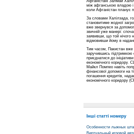
Афганістані Залмай Халіл
між афганською владою і р
коли Афганістан планує п
За словами Халілзада, го
становитиме жодної загро
вже звернувся за допомого
звичній уже манері: споч
заявивши, що той нічого н
відмовивши йому в наданн
Тим часом, Пакистан вже
заручившись підтримкою с
приєднатися до ініціативи
економічного коридору. С
Майкл Помпео навіть поп
фінансової допомоги на ті
погашення кредитів, нада
економічного коридору (C
Інші статті номеру
Особенности лыжных штан
Виртуальный игровой авт