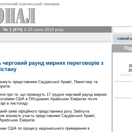
олітичний освітянський тижневик
№ 1 (674)
2-15 січня 2019 року
свіжий 
Пі
 черговий раунд мирних переговорів з
2
істану
2
ізьмуть представники Саудівської Аравії, Пакистану та
ратів.
или про те, що проведуть 17 грудня черговий раунд мирних
 особами США в Об'єднаних Арабських Еміратах після
арі в листопаді.
аній заяві офіційного представника руху Забіхула
ож візьмуть участь представники Саудівської Аравії,
Арабських Еміратів.
вник США по процесу національного примирення в