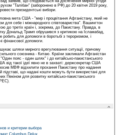
зад заявив, що сподівається на досягнення мирної угоди
ухом "Талібан" (заборонено в РФ) до 20 квітня 2019 року,
ровести президентські вибори.
ловна мета США - "мир і процвітання Афганістану, який не
зи для себе і міжнародного співтовариства". Вашингтон
ю до третіх країн і, зокрема, до Пакистану. Правда, в
атку Дональд Трамп обрушився з критикою на Ісламабад,
е робить для допомоги в боротьбі з тероризмом, і
і фінансової допомоги.
 шукає шляхи мирного врегулювання ситуації, причому
ильного союзника - Китаю. Країни закликали Афганістан
 "Один пояс - один шлях" і до китайсько-пакистанського
ША від такої ідеї явно не в захваті: держсекретар США
росив МВФ відхилити прохання Пакистану про надання
й підставі, що надані кошти можуть бути використані для
них Пекіном для розвитку китайсько-пакистанського
PEC).
ов и критерии выбора
омат Columbus Delux