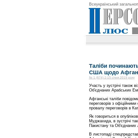
Всеукраїнський загальноп
Таліби починають
США щодо Афган
№ 1 (674) 2-15 січня 2019 року
Участь у зустрічі також в
Об'єднаних Арабських Емі
Афганські таліби повідом
переговорів з офіційними
провалу переговорів в Кат
Як говориться в опубліков
Муджахида, в зустрічі так
Пакистану та Об'єднаних 
В листопаді спецпредста