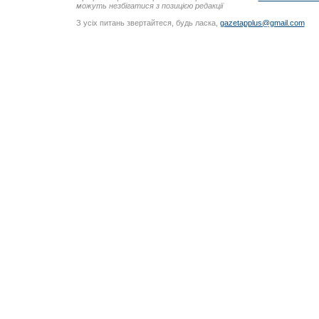
можуть незбігатися з позицією редакції
З усіх питань звертайтеся, будь ласка,
gazetapplus@gmail.com