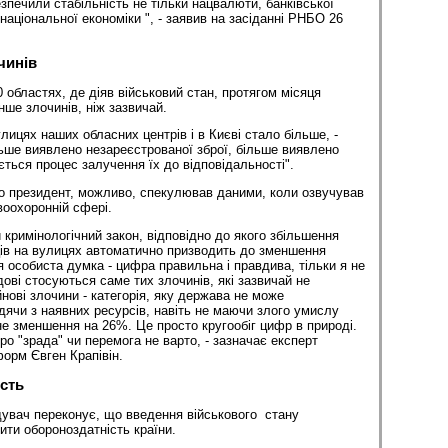
зпечили стабільність не тільки нацвалюти, банківської
 національної економіки ", - заявив на засіданні РНБО 26
чинів
 областях, де діяв військовий стан, протягом місяця
ше злочинів, ніж зазвичай.
лицях наших обласних центрів і в Києві стало більше, -
льше виявлено незареєстрованої зброї, більше виявлено
ається процес залучення їх до відповідальності".
о президент, можливо, спекулював даними, коли озвучував
воохоронній сфері.
 кримінологічний закон, відповідно до якого збільшення
ів на вулицях автоматично призводить до зменшення
я особиста думка - цифра правильна і правдива, тільки я не
дові стосуються саме тих злочинів, які зазвичай не
нові злочини - категорія, яку держава не може
дячи з наявних ресурсів, навіть не маючи злого умислу
не зменшення на 26%. Це просто кругообіг цифр в природі.
ро "зрада" чи перемога не варто, - зазначає експерт
форм Євген Крапівін.
сть
увач переконує, що введення військового стану
ити обороноздатність країни.