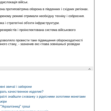
дислокація військ.
на протиповітряна оборона в південних і східних регіонах.
ореному режимі отримали необхідну техніку і озброєння.
а і стратегічні об'єкти інфраструктури.
 резервістів і проінспектована система військового
дозволяло провести таке підвищення обороноздатності
нного стану, - зазначив екс-глава зовнішньої розвідки
овні звичаї і заборони
брать качественное изделие?
зраїлі знайшли схованку з рідкісними золотими монетами
шкіри
"Укрзалізниці" гроші