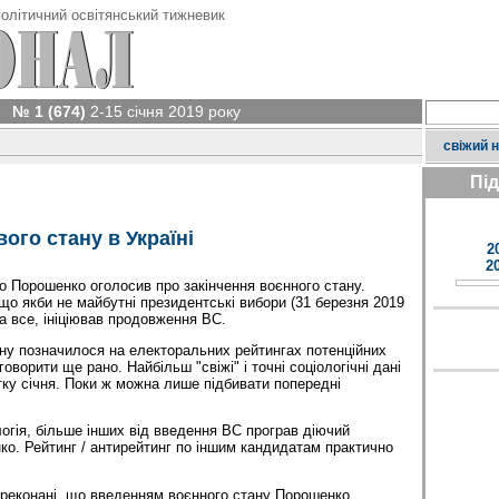
олітичний освітянський тижневик
№ 1 (674)
2-15 січня 2019 року
свіжий 
Пі
ого стану в Україні
2
2
о Порошенко оголосив про закінчення воєнного стану.
що якби не майбутні президентські вибори (31 березня 2019
за все, ініціював продовження ВС.
ну позначилося на електоральних рейтингах потенційних
оворити ще рано. Найбільш "свіжі" і точні соціологічні дані
тку січня. Поки ж можна лише підбивати попередні
логія, більше інших від введення ВС програв діючий
о. Рейтинг / антирейтинг по іншим кандидатам практично
ереконані, що введенням воєнного стану Порошенко