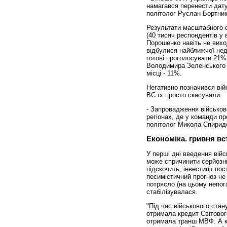
намагався перенести дату
політолог Руслан Бортник
Результати масштабного о
(40 тисяч респондентів у в
Порошенко навіть не виход
відбулися найближчої нед
готові проголосувати 21%
Володимира Зеленського 
місці - 11%.
Негативно позначився війс
ВС їх просто скасували.
- Запровадження військов
регіонах, де у команди пр
політолог Микола Спирид
Економіка. гривня вс
У перші дні введення вій
може спричинити серйозні 
підскочить, інвестиції по
песимістичний прогноз не 
потрясло (на цьому непога
стабілізувалася.
"Під час військового ста
отримала кредит Світовог
отримала транш МВФ. А ку