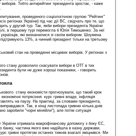
 виборів. Тобто антирейтинг президента зростає, - каже
.
питування, проведеного соціологічною групою "Рейтинг"
сіх регіонах України) під час дії ВС, свідчать про те, що
ить у другий тур. Так, якби вибори президента України
ілі, в першому турі перемогла б Юлія Тимошенко. За неї
 українців, які визначилися зі своїм вибором. Шоумена
підтримують 13%, а чинний президент тільки на третьому
ьковий стан на проведенні місцевих виборів. У регіонах з
ого стану дозволило скасувати вибори в ОТГ в тих
езидента були не дуже хороші показники, - говорить
онов.
тояла
ськового стану економісти прогнозували, що такий крок
економічні потрясіння: курс гривні впаде, інфляція
ставлять на паузу. На практиці, за словами президента,
виправдався. Так, в кінці листопада гривню кілька днів
но заробили "чорні міняйли"), але потім ситуація
ну України отримала макрофінансову допомогу з боку ЄС,
о банку, частина якого вже надійшла в казну держави,
рс гривні протягом останніх тижнів взагалі зміцнився. Ми