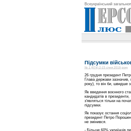
Всеукраїнський загальноп
Підсумки військов
№ 1 (674) 2-15 січня 2019 року
26 грудня президент Петр
Глава держави зазначив, 
року), то він би, швидше 
Як введення воєнного ста
кандидатів в президенти, г
з'являться тільки на поча
підсумки.
Як показує остання соціо
президент Петро Порошенк
не змінився.
- Більше 60% українців п