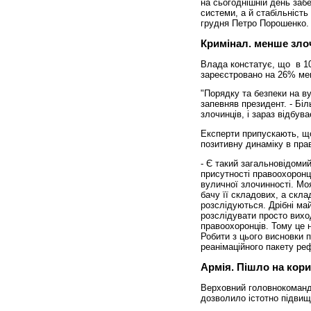
на сьогоднішній день забе
системи, а й стабільність
грудня Петро Порошенко.
Кримінал. менше зло
Влада констатує, що в 10
зареєстровано на 26% мен
"Порядку та безпеки на ву
запевняв президент. - Бі
злочинців, і зараз відбув
Експерти припускають, щ
позитивну динаміку в пра
- Є такий загальновідомий
присутності правоохоронц
вуличної злочинності. Мо
бачу її складових, а скла
розслідуються. Дрібні май
розслідувати просто вихо
правоохоронців. Тому це 
Робити з цього висновки п
реанімаційного пакету ре
Армія. Пішло на кори
Верховний головнокоманд
дозволило істотно підвищ