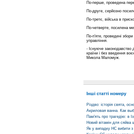
По-перше, проведена пере
По-друге, серйозно посиле
По-третє, війська в приск
По-четверте, посилена меж
По-п'яте, проведені збори
управління.
- Існуюче законодавство 
країни і без введення воє
Микола Маломуж.
Інші статті номеру
Різдво: історія свята, осн
Акриловая ванна. Как вы
Пам'ять про трагедію: в І
Новий вітамін для сяйва 
Як у випадку НС вибити з 