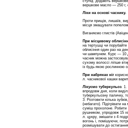
ступці, додають вершкове 
вершкове масло — 250 г, 
Ліки на основі часнику.
Проти прищів, лишаїв, вир
місця змащувати попелом 
Виганяємо глистів (Авіце
При місцевому облисінн
на тертушці чи порубайте 
облисіння один раз на де
чи шампунем. Курс — 10 д
часник можна застосовува
сухому волоссі ліпше втир
із будь-якою рослинною о
При набряках ніг
корисно
л. часникової кашки варит
Лікуємо туберкульоз
. 1
впродовж дня, коли виділя
туберкульозну паличку, то
3. Розтовкти кілька зубкі
(небагато). Підігрівати н
суміш прохолоне. Робити 
рушником, упродовж 15 хв.
л. цукру, змішати з 4 по
вогонь і, помішуючи, потр
розмішувати до остигання.