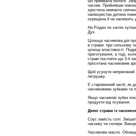
шо приймала пологи. Запр
часник. Прийнявши новона
хрестила немовля свячен
напівхрестин дитина поми
охрещена й не належить 
На Різдво по хатніх кутка
Дух.
Цілюща часникова дія пр
в страви: при сильному чи
цілющі властивості. Подрі
приготування, а тоді, кол
страві постояти ще 3-4 хв
просотана часниковим ар
Щоб усунути неприємний з
петрушку.
Є старовинний засіб, як д
часниковими зубками та 
Якщо часникові зубки пок
продукти від псування.
Деякі страви із часнико
Соус замість солі. Змішат
часнику чи селери. Викор
Часникове масло. Обчищен