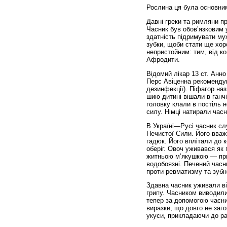
Рослина ця була основним
Давні греки та римляни пр
Часник був обов’язковим у
здатність підримувати му
зубки, щоби стати ще хор
непристойним: тим, від к
Афродити.
Відомий лікар 13 ст. Анн
Перс Авіценна рекомендув
дезинфекції). Піфагор на
шию дитині вішали в ганч
головку клали в постіль 
силу. Німці натирали часн
В Україні—Русі часник сл
Нечистої Сили. Його вваж
гадюк. Його вплітали до к
оберіг. Овоч уживався як 
житньою м’якушкою — при
водобоязні. Печений часн
проти ревматизму та зубн
Здавна часник уживали від
грипу. Часником виводили
тепер за допомогою часни
виразки, що довго не заг
укуси, прикладаючи до ра