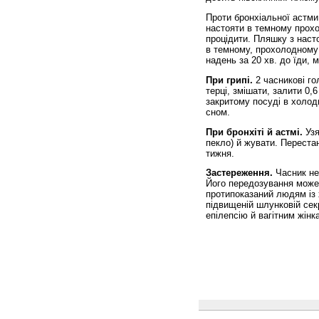
Проти бронхіальної астми.
настояти в темному прохо
процідити. Пляшку з насто
в темному, прохолодному 
надень за 20 хв. до їди, м
При грипі.
2 часникові го
терці, змішати, залити 0,
закритому посуді в холоди
сном.
При бронхіті й астмі.
Узя
пекло) й жувати. Перестан
тижня.
Застереження.
Часник не
Його передозування може 
протипоказаний людям із 
підвищеній шлунковій сек
епілепсію й вагітним жінк