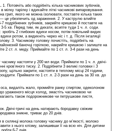
.
1. Потовчіть або подрібніть кілька часникових зубочків,
в мілку тарілку і вдихайте літкі часникові випаровування.
на грип, якого не можна ізолювати, поставте кілька таких
х — це убезпечить од зараження. 2. У каструлю влийте
-7 подрібнених зубчиків, закрийте кришкою й поставте на
 3-5 хв. Перед тим, як дихати, всипте туди 1 ч. л. соди.
 зробіть 2 глибоких вдихи носом, потім повільний видих
 вдихи ротом, а видихніть через ніс і т. д. Після інгаляції
олову. 3. Часникову головку почистіть, подрібніть на
майонезній баночці горілкою, накрийте кришкою і залиште на
те 2 ст. л. меду. Приймайте по 1 ст. л. 3-4 рази на день
г часнику настояти у 200 мл води. Приймати по 1 ч. л. двічі-
ні кров’яного тиску. 2. Подрібнити 3 великі головки і З
ропу, щільно закрити, настояти в теплому місці 24 години,
оцідити. Приймати по 1 ст. л. 2-3 рази на день за 30 хв. до
оса, видаліть жало, промийте ранку спиртом, одеколоном
 до ураженого місця холод, змастіть часниковою чи
агають також подорожникове чи петрушкове листя,
к. Двічі-тричі на день натирають бородавку свіжим
родавка зникне, триває до 20 днів.
 в склянці молока головку часнику до м’якості, молоко
тавити з нього клізму, залишивши її на всю ніч. Для дитини
 робти 6-7 днів.