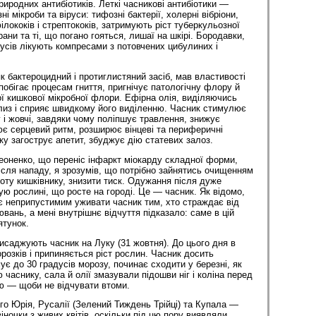
иродних антибіотиків. Леткі часникові антибіотики —
і мікроби та віруси: тифозні бактерії, холерні вібріони,
лококів і стрептококів, затримують ріст туберкульозної
рани та ті, що погано гояться, лишаї на шкірі. Бородавки,
усів лікують компресами з потовчених цибулиних і
 бактероцидний і протиглистяний засіб, мав властивості
апобігає процесам гниття, пригнічує патологічну флору й
ої кишкової мікробної флори. Ефірна олія, виділяючись
слиз і сприяє швидкому його виділенню. Часник стимулює
і жовчі, завдяки чому поліп­шує травлення, знижує
ює серцевий ритм, розширює вінцеві та периферичні
 загострує апетит, збуджує дію статевих залоз.
оненко, що переніс інфаркт міокарду складної форми,
сля нападу, я зрозумів, що потрібно зайнятись очищенням
боту кишківнику, знизити тиск. Одужання після дуже
ую рослині, що росте на городі. Це — часник. Як відомо,
 неприпустимим уживати часник тим, хто страждає від
ань, а мені внутрішнє відчуття підказало: саме в цій
ятунок.
висаджують часник на Луку (31 жовтня). До цього дня в
озків і припиняється ріст рослин. Часник досить
ує до 30 градусів морозу, починає сходити у березні, як
 часнику, сала й олії змазували підошви ніг і коліна перед
ю — щоби не відчувати втоми.
го Юрія, Русалії (Зелений Тиждень Трійці) та Купала —
віночки з живих квітів, оскільки під цю пору виявляли