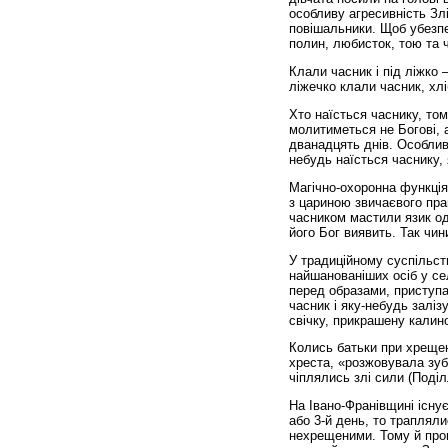
особливу агресивність Зл
повішальники. Щоб убезпе
полин, любисток, тою та 
Клали часник і під ліжко 
ліжечко клали часник, хліб
Хто наїсться часнику, том
молитиметься не Богові, а
дванадцять днів. Особливо
небудь наїсться часнику,
Магічно-охоронна функція
з цариною звичаєвого пра
часником мастили язик одн
його Бог виявить. Так чин
У традиційному сус­піль­с
найшанованіших осіб у се
перед образами, приступа
часник і яку-небудь заліз
свічку, прикрашену калин
Колись батьки при хрещен
хреста, «розжовувала зуб
чіплялись злі сили (Поділ
На Івано-Франівщині існу
або 3-й день, то траплял
нехрещеними. Тому й пров