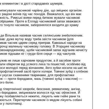
 елементом і в дієті стародавніх шумерів.
иписували часникові чарівну дію, що зміцнює орга­нізм.
 раціоні воїнів під час походів. Вважалося, що він має
жність. Римські вояки перед битвою жували часникові
обрішими. Проте в Елладі часниковий запах вважався
ого тхнуло часником, заборонялося входити до храму
о де Вільньов називав часник селянським знеболюючим.
ав: дуже мутну воду треба заїсти часником (для
зивав часник царем серед приправ. Кавказькі народи на
ірочці маленьку часникову головку. В Угорщині часникову
новонародженому, щоби часниковий запах відганяв нечисту
иком підошви ніг і груди біля серця — від чаклунів.
ужив не лише харчовим продуктом, а й засобом проти
али оберегом від усякого лиха та пошестей, особливо від
оси молодої перед вінчанням, його зубки носили на шиї як
профілактичний засіб проти холери. Товчені зубці з хлібною
 укусах скаженими тваринами, для профілактики
ик — проти бородавок, мазь (товчені зубці з маслом) —
ого болю.
 гіпертонічної хвороби, безсоння, ревматизму, ангіни,
 бородавки, зміцнювали волосся під час облисіння. Й
ку позбавляються нежитю, лікують ним гнійні рани та
оюються. Перетертим часником із медом лікують собачі
н у полотнинці.