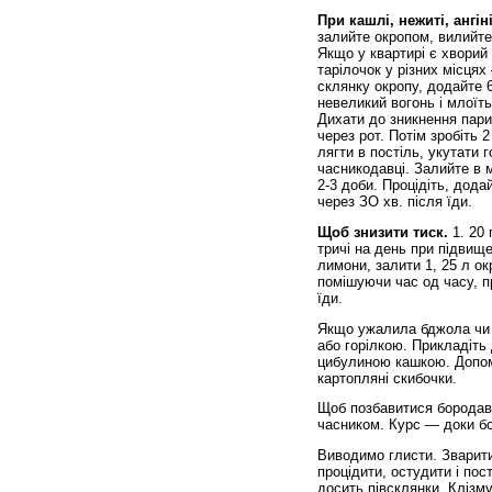
При кашлі, нежиті, ангіні
залийте окропом, вилийте 
Якщо у квартирі є хворий 
тарілочок у різних місця
склянку окропу, додайте 6
невеликий вогонь і млоїть
Дихати до зникнення пари:
через рот. Потім зробіть 2
лягти в постіль, укутати г
часникодавці. Залийте в 
2-3 доби. Процідіть, додай
через ЗО хв. після їди.
Щоб знизити тиск.
1. 20 
тричі на день при підвищен
лимони, залити 1, 25 л ок
помішуючи час од часу, пр
їди.
Якщо ужалила бджола чи 
або горілкою. Прикладіть
цибулиною кашкою. Допом
картопляні скибочки.
Щоб позбавитися бородаво
часником. Курс — доки бо
Виводимо глисти. Зварити
процідити, остудити і пос
досить півсклянки. Клізму