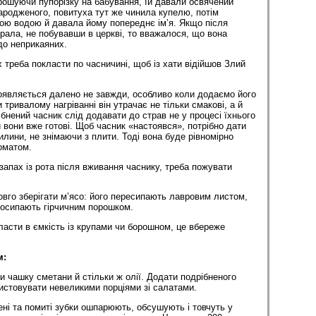
ошуючи пупорізку на бабування, їй давали освячений
родженого, повитуха тут же чинила купелю, потім
ою водою й давала йому попереднє ім’я. Якщо після
рала, не побувавши в церкві, то вважалося, що вона
до неприкаяних.
х треба покласти по часничині, щоб із хати відійшов Злий
оявляється далено не завжди, особливо коли додаємо його
 тривалому нагріванні він утрачає не тільки смакові, а й
бнений часник слід додавати до страв не у процесі їхнього
и вони вже готові. Щоб часник «настоявся», потрібно дати
илини, не знімаючи з плити. Тоді вона буде рівномірно
оматом.
апах із рота після вживання часнику, треба пожувати
овго зберігати м’ясо: його пересипають лавровим листом,
посипають гірчичним порошком.
ласти в ємкість із крупами чи борошном, це вбереже
м:
и чашку сметани й стільки ж олії. Додати подрібненого
истовувати невеликими порціями зі салатами.
і та помиті зубки ошпарюють, обсушують і товчуть у