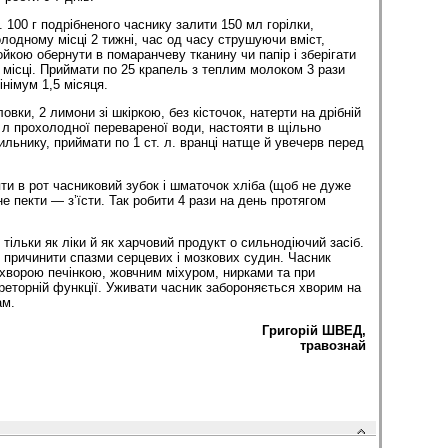
 100 г подрібненого часнику залити 150 мл горілки,
лодному місці 2 тижні, час од часу струшуючи вміст,
йкою обернути в помаранчеву тканину чи папір і зберігати
місці. Приймати по 25 крапель з теплим молоком 3 рази
інімум 1,5 місяця.
ловки, 2 лимони зі шкіркою, без кісточок, натерти на дрібній
6 л прохолодної перевареної води, настояти в щільно
льнику, приймати по 1 ст. л. вранці натще й увечерв перед
ти в рот часниковий зубок і шматочок хліба (щоб не дуже
е пекти — з’їсти. Так робити 4 рази на день протягом
 тільки як ліки й як харчовий продукт o сильнодіючий засіб.
причинити спазми серцевих і мозкових судин. Часник
хворою печінкою, жовчним міхуром, нирками та при
реторній функції. Уживати часник забороняється хворим на
ам.
Григорій ШВЕД,
травознай