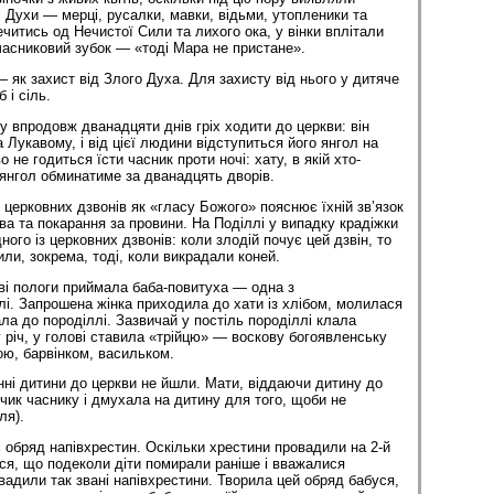
і Духи — мерці, русалки, мавки, відьми, утопленики та
читись од Нечистої Сили та лихого ока, у вінки вплітали
часниковий зубок — «тоді Мара не пристане».
— як захист від Злого Духа. Для захисту від нього у дитяче
 і сіль.
у впродовж дванадцяти днів гріх ходити до церкви: він
 Лукавому, і від цієї людини відступиться його янгол на
 не годиться їсти часник проти ночі: хату, в якій хто-
 янгол обминатиме за дванадцять дворів.
 церковних дзвонів як «гласу Божого» пояснює їхній зв’язок
ва та покарання за провини. На Поділлі у випадку крадіжки
ого із церковних дзвонів: коли злодій почує цей дзвін, то
или, зокрема, тоді, коли викрадали коней.
тві пологи приймала баба-повитуха — одна з
лі. Запрошена жінка приходила до хати із хлібом, молилася
ла до породіллі. Зазвичай у постіль породіллі клала
у річ, у голові ставила «трійцю» — воскову богоявленську
ою, барвінком, васильком.
ні дитини до церкви не йшли. Мати, віддаючи дитину до
чик часнику і дмухала на дитину для того, щоби не
ля).
є обряд напівхрестин. Оскільки хрестини провадили на 2-й
ися, що подеколи діти помирали раніше і вважалися
адили так звані напівхрестини. Творила цей обряд бабуся,