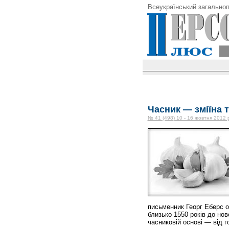
Всеукраїнський загальноп
Часник — зміїна 
№ 41 (498) 10 - 16 жовтня 2012 
письменник Георг Еберс о
близько 1550 років до нов
часниковій основі — від г