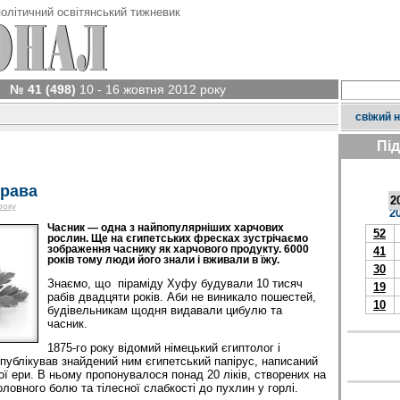
олітичний освітянський тижневик
№ 41 (498)
10 - 16 жовтня 2012 року
свіжий 
Пі
трава
2
року
2
Часник — одна з найпопулярніших харчових
52
рослин. Ще на єгипетських фресках зустрічаємо
зображення часнику як харчового продукту. 6000
41
років тому люди його знали і вживали в їжу.
30
Знаємо, що піраміду Хуфу будували 10 тисяч
19
рабів двадцяти років. Аби не виникало пошестей,
10
будівельникам щодня видавали цибулю та
часник.
1875-го року відомий німецький єгиптолог і
публікував знайдений ним єгипетський папірус, написаний
ої ери. В ньому пропонувалося понад 20 ліків, створених на
оловного болю та тілесної слабкості до пухлин у горлі.