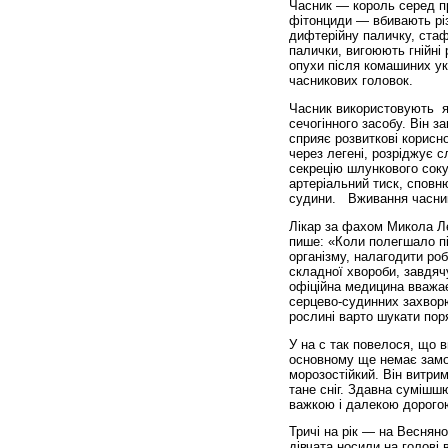
Часник — король серед пр
фітонциди — вбивають різн
дифтерійну паличку, стафі
палички, вигоюють гнійні 
опухи після комашиних ук
часникових головок.
Часник використовують як
сечогінного засобу. Він з
сприяє розвиткові корисн
через легені, розріджує 
секрецію шлункового соку 
артеріальний тиск, сповн
судини. Вживання часнику
Лікар за фахом Микола Ле
пише: «Коли полегшало пі
організму, налагодити ро
складної хвороби, завдяч
офіційна медицина вважає
серцево-судинних захворюв
рослині варто шукати пор
У на с так повелося, що 
основному ще немає замор
морозостійкий. Він витрим
тане сніг. Здавна сумішшю
важкою і далекою дорого
Тричі на рік — на Весняно
дівчата носили на голові 