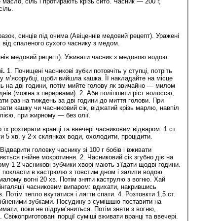
масло, сіль і протирають крізь сито. Часник — 200 г,
сіль.
азок, синців під очима (Авіценнів медовий рецепт). Уражені
від спаленого сухого часнику з медом.
ннів медовий рецепт). Уживати часник з медовою водою.
і.
1. Почищені часникові зубки потовчіть у ступці, потріть
у м’ясорубці, щоби вийшла кашка. Її накладайте на місце
нь на дві години, потім мийте голову як звичайно — милом
нів (можна з перервами). 2. Аби поліпшити ріст волоссю,
ти раз на тиждень за дві години до миття голови. При
ати кашку чи часниковий сік, віджатий крізь марлю, навпіл
лією, при жирному — без олії.
 їх розтирати вранці та ввечері часниковим відваром. 1 ст.
и 5 хв. у 2-х склянках води, охолодити, процідити.
. Відварити головку часнику зі 100 г бобів і вживати
ється гнійне мокротиння. 2. Часниковий сік згубно діє на
му 1-2 часникові зубчики хворі мають з’їдати щодві години.
в, покласти в кастрюлю з товстим дном і залити водою
а малому вогні 20 хв. Потім зняти каструлю з вогню. Хай
інгаляції часниковим випаром: вдихати, накрившись
 Потім тепло вкутатися і лягти спати. 4. Розтовкти 1,5 ст.
дрібненими зубками. Посудину з сумішшю поставити на
имати, поки не підрум’яниться. Потім зняти з вогню,
 Свіжоприготовані порції суміші вживати вранці та ввечері.