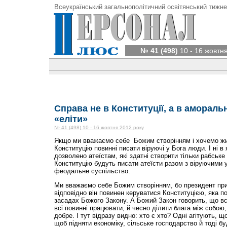
Всеукраїнський загальнополітичний освітянський тижне
№ 41 (498)
10 - 16 жовтн
Справа не в Конституції, а в аморальн
«еліти»
№ 41 (498) 10 - 16 жовтня 2012 року
Якщо ми вважаємо себе Божим створінням і хочемо жи
Конституцію повинні писати віруючі у Бога люди. І ні в 
дозволено атеїстам, які здатні створити тільки рабське
Конституцію будуть писати атеїсти разом з віруючими
феодальне суспільство.
Ми вважаємо себе Божим створінням, бо президент прий
відповідно він повинен керуватися Конституцією, яка п
засадах Божого Закону. А Божий Закон говорить, що всі
всі повинні працювати, й чесно ділити блага між собою, 
добре. І тут відразу видно: хто є хто? Одні агітують, 
щоб підняти економіку, сільське господарство й тоді бу