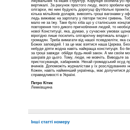
лікувальних та інших структур. Корупція охопила усі п
вертикалі. За рахунок простого люду, якого зробили кр
олігархи, які нині будують дорогущі футбольні проекти, 
кілька мільйонів доларів, вивозять гроші вагонами у о
ледь виживає на зарплату у півтори тисячі гривень. Т
мало не за їжу. Таке було хіба що у сталінських концт
повторення того дикого пригноблення людей, то необхі
нової Конституції, яка, думаю, у сучасних умовах щона
вірогідно лише посилить олігархічну вертикаль влади 
громадян. Треба вимагати від нашої псевдоеліти, яка с
Божих заповідей. І за це має взятися наша Церква. Бе
небуде діяти жодна навіть найкраща конституція. Бо б
за гроші завжди обійде будь-який закон. А ми своїм 
шахраїв до цього. Тому, люде, не мовчіть. Виводьте за
пристосуванців, хабарників. Нехай громадський осуд п
вчинків. Допоможіть журналістам у їх розслідуваннях 
Кожен, навіть найменший українець, має долучитися д
справедливості в Україні.
Петро Кітик
Лемківщина
Інші статті номеру