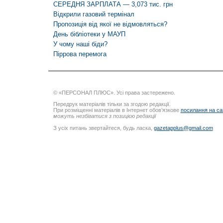
СЕРЕДНЯ ЗАРПЛАТА — 3,073 тис. грн
Відкрили газовий термінал
Пропозиція від якої не відмовляться?
День бібліотеки у МАУП
У чому наші біди?
Піррова перемога
© «ПЕРСОНАЛ ПЛЮС». Усі права застережено.
Передрук матеріалів тільки за згодою редакції.
При розміщенні матеріалів в Інтернет обов’язкове
посилання на са
можуть незбігатися з позицією редакції
З усіх питань звертайтеся, будь ласка,
gazetapplus@gmail.com