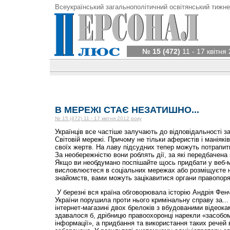
Всеукраїнський загальнополітичний освітянський тижне
№ 15 (472)
11 - 17 квітня
В МЕРЕЖІ СТАЄ НЕЗАТИШНО...
№ 15 (472) 11 - 17 квітня 2012 року
Українців все частіше залучають до відповідальності за
Світовій мережі. Причому не тільки аферистів і маніяків
своїх жертв. На лаву підсудних тепер можуть потрапити
За необереж­ністю вони роблять дії, за які передбачена
Якщо ви необдумано поспішайте щось придбати у веб-м
висловлюєтеся в соціальних мережах або розміщуєте н
знайомств, вами можуть зацікавитися органи правопоря
У березні вся країна обговорювала історію Андрія Фен
України порушила проти нього кримінальну справу за...
інтернет-магазині двох брелоків з вбудованими відеок
здавалося б, дрібницю правоохоронці нарекли «засобом
інформації», а придбання та використання таких речей в