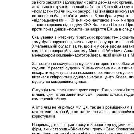
за його закриття заблокували сайти державних органів.
детальна інструкція: на який сайт потрібно зайти і яку
«покласти» той чи інший ресурс. І ці вказівки виконува
встановила більше п’яти тисяч осіб, які брали участь в 
«відпрацьовувати». «Зі значною частиною з них ми про
— каже керівник підрозділу СБУ Валентин Петров. Про 
проти призвідників «помсти» за закриття EX.ua в спецс
Скачування з інтернету піратських програм теж сходить 
тому було порушено кримінальну справу проти співробіт
Хмельницькій області за те, що він у себе вдома заван
комп’ютер операційну систему Microsoft Windows. Анало
менеджером компанії-нафтотрейдера, який викачав з М
За незаконне скачування музики в інтернеті в особистих
судили. У реєстрі судових рішень описана лише єдина
покарати користувача за незаконне розміщення музики 
виявився співробітник одного з кафе в центрі Києва, як
музику «в комерційних цілях».
Ситуація може змінитися дуже скоро. Якщо карати інте
міліція, цим готові зайнятися самі правовласники, под
компенсації збитку.
А от з чим не мириться міліція, так це з розміщенням 
матеріалів. І мова йде не тільки про ділків, які заробля
користувачів.
Наприклад, в січні цього року в Кіровограді судили екс
фірм, який створив «ВКонтакте» групу «Секс Кіровоград 
розміщуються там фотографії та відеоролики відповідно