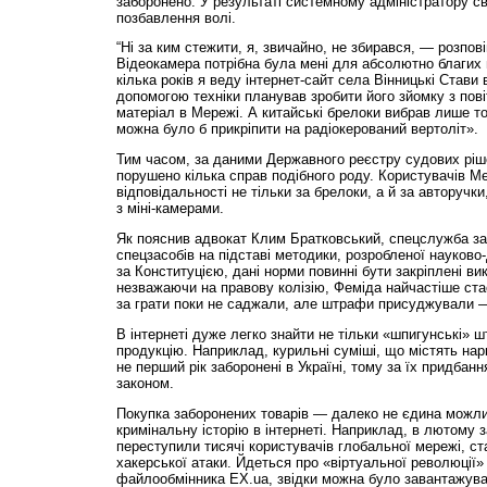
заборонено. У результаті системному адміністратору св
позбавлення волі.
“Ні за ким стежити, я, звичайно, не збирався, — розпов
Відеокамера потрібна була мені для абсолютно благих 
кілька років я веду інтернет-сайт села Вінницькі Стави в
допомогою техніки планував зробити його зйомку з пові
матеріал в Мережі. А китайські брелоки вибрав лише то
можна було б прикріпити на радіокерований вертоліт».
Тим часом, за даними Державного реєстру судових ріше
порушено кілька справ подібного роду. Користувачів М
відповідальності не тільки за брелоки, а й за авторучки
з міні-камерами.
Як пояснив адвокат Клим Братковський, спецслужба за
спецзасобів на підставі методики, розробленої науково
за Конституцією, дані норми повинні бути закріплені ви
незважаючи на правову колізію, Феміда найчастіше ста
за грати поки не саджали, але штрафи присуджували — 
В інтернеті дуже легко знайти не тільки «шпигунські» ш
продукцію. Наприклад, курильні суміші, що містять нар
не перший рік заборонені в Україні, тому за їх придбан
законом.
Покупка заборонених товарів — далеко не єдина можли
кримінальну історію в інтернеті. Наприклад, в лютому 
переступили тисячі користувачів глобальної мережі, с
хакерської атаки. Йдеться про «віртуальної революції»
файлообмінника EX.ua, звідки можна було завантажуват