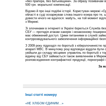
«без прапора, без батьківщини». За образу позивачам в
500 грн. моральної компенсації.
Відомо й про інші подібні історії. Користувач мережі «
області в суді оскаржував слова іншого юзера про те, щ
довести нічого не вдалося: мабуть, на той момент відп
з Мережі.
Зі злочинами в інтернеті в Україні борються Служба безп
СБУ — протидія атакам хакерів і незаконному поширен
має обмежений доступ. Цими питаннями в службі займ
контррозвідувального забезпечення інформаційної безп
З 2009 року підрозділ по боротьбі з кіберзлочинністю 
апараті МВС. В минулому році відповідні відділи були с
увійшли до складу місцевих управлінь по боротьбі з то
відміну від СБУ займається також виявленням в Мереж
розповсюдження контрафактної продукції, порнографії і
За м
Інші статті номеру
«НЕ ХЛІБОМ ЄДИНИМ…»