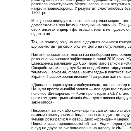
розсилав користувачам Мережі запрошення вступити в й
накрили правоохоронці. У результаті сластолюбець був
1700 грн.
Міліціонери відвідують не тільки соціальні мережі, але
домовляються про інтимні стосунки на одну ніч. При ц
своїх анкетах відверті фотографії, навіть не підозрюю
під статтю.
Так, на початку року на лаві підсудних опинився консул
що розмістив три своїх оголені фото на популярному с
Нажити неприємності можна і за необережні висловлюв
резонансний випадок зафіксовано в липні 2010 року. Жу
Шинкаренка викликали до СБУ через його записи в «Ж
Співробітникам спецслужби не сподобалися міркування
тематику і, зокрема, фраза «вбити гада» в контексті в
України. Правоохоронці визнали її загрозою життю гла
«Довелося переконувати есбеушникам, що насправді я н
Це були просто емоційні записи — все одно що стукнут
пояснює Шинкаренко. — Коли про історію з СБУ стало
протягом двох-трьох місяців була дуже висока відвідува
закінчилося».
Некоректні записи або коментарі на сайтах часто стаю
самими користувачами. Іноді справа доходить до суду.
Феміди розбиралися у сварці двох «френдів» у мережі
Підволочиськ Тернопільської області. Родичі одного(не
в суд на друга за висловлювання на адресу їх сім’ї — 