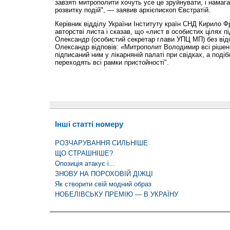
завзяті митрополити хочуть усе це зруйнувати, і намаг
розвитку подій", — заявив архієпископ Євстратій.
Керівник відділу України Інституту країн СНД Кирило Ф
авторстві листа і сказав, що «лист в особистих цілях п
Олександр (особистий секретар глави УПЦ МП) без від
Олександр відповів: «Митрополит Володимир всі рішен
підписаний ним у лікарняній палаті при свідках, а подіб
переходять всі рамки пристойності".
Інші статті номеру
РОЗЧАРУВАННЯ СИЛЬНІШЕ
ЩО СТРАШНІШЕ?
Опозиція атакує і...
ЗНОВУ НА ПОРОХОВІЙ ДІЖЦІ
Як створити свій модний образ
НОБЕЛІВСЬКУ ПРЕМІЮ — В УКРАЇНУ