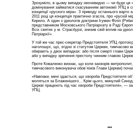
Зрозуміло, в цьому випадку неочевидно — чи буде ця «п
домінування займатися скасуванням автономії УПЦ в с
концепції «руского міра». З приводу останнього варто
2011 році ця концепція практично згасла, про «рускій мі
Кирило. А один з ідеологів доктрини Ігумен Філіп (Ряби
представником Московського Патріархату в Раді Європ
Всіх святих у м. Страсбурзі, знизив свій вплив на ідео
Патріархії».
У той же час прес-секретар Предстоятеля УПЦ протоієр
наголошує, що, згідно зі статутом Церкви, тимчасово в
обирають у двох випадках: або після смерті глави Цер
або у випадку зречення престолу чинним главою Церкв
Проте Коваленко визнає, що коли захворів митрополит, 
тимчасового виконувача обов`язків Глави Церкви) поч
«Навпаки, мені здається, що хвороба Предстоятеля об’
моляться за Блаженішого... Крім цього, минулий Синод з
Церкві працюють під час хвороби Предстоятеля», — за
УПЦ.
***