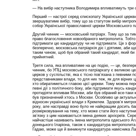
— На вибір наступника Володимира впливатимуть три о
Перший — настрої серед єпископату Української церкви
звершуватиме вибір, тому що за статутом вибір митроп
собор Української православної церкви Московського па
Другий чинник — московський патріарх. Тому що за ти
право благословення новообраного митрополита. Тобто
підтримати цю кандидатуру чи не підтримати. Це з фор
безперечно, московська патріархія діє і діятиме, аби щ
таким чином, щоб був обраний такий кандидат, який би з
прийнятний.
Третя сила, яка впливатиме на цю подію, — це, безпер
чинник, бо УПЦ московського патріархату є великою це
церков у сус­піль­стві, яка є тісно пов’язана з певними 
представниками влади, то для них теж, як для вірних ц
хто обиратиметься главою цієї церкви. Тому можна пе
певні дії з політичного боку, аби підтримати якусь кан
протидіяти впливам Москви, аби був обраний все-таки ка
був призначений хтось з Москви. Особливо це актуальн
відносин української влади з Кремлем. Здоров’я митр
року, але насправді воно було не найкращим досить бага
розмірковування на тему, хто може стати його наступни
зв’язку з цим називаються імена деяких архієреїв. Сер
найчастіше називають імена митрополита одеського А
донецького Іларіона, також є кандидатура митрополита
Гадаю, може ще й виникнути кандидатура намісника Ла