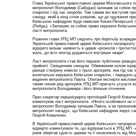
Глава Української православної церкви Московського п
митрополит Володимир (Сабодан) залишив за собою пр
єпархією і під час хвороби. Тим самим він виступив п
синоду, який в кінці січня ухвалив, що до одужання пр
Київською кафедрою буде намісник Києво-Печерської 
(Лебідь). «Залишаю за собою право керувати Київсько
листі митрополита.
Рішення глави УПЦ МП свідчить про боротьбу всередин
Українській православній церкві Київського патріархату
відкрито визнає наявність в церкві «розколів і протист
жаль, до всіх незгод додаються внутрішні чвари".
Лист митрополита став його першою публічною реакціє
прийняті Священним синодом. Обмеженим колом ієрарх
раніше створену комісію з трьох архієреїв, яка під час
колегіально керувала Київською єпархією, і передати 
ведення митрополита Павла. Опитані експерти вислови
таким чином ряд архієреїв УПЦ МП прагнуть усунути в
митрополита Володимира і його близьке оточення.
Прес-секретар першоієрарха протоієрей Георгій Ковале
коментував лист митрополита. «Нічого особливого не с
митрополит Володимир залишив Павла, а не призначив
митрополит нагадує, що Київською кафедрою керує сам
Георгій Коваленко.
В Українській православній церкві Київського патріарх
відверто коментували те, що відбувається в УПЦ МП.
років зберігав єдність церкви та її незалежність від Мо