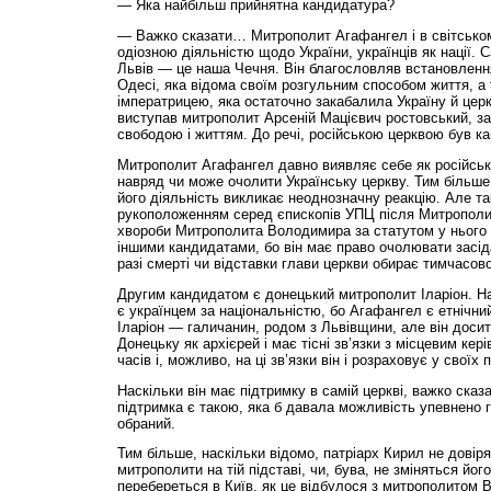
— Яка найбільш прийнятна кандидатура?
— Важко сказати… Митрополит Агафангел і в світ­сько
одіозною діяльністю щодо України, українців як нації.
Львів — це наша Чечня. Він благословляв встановлення 
Одесі, яка відома своїм розгульним способом життя, а 
імператрицею, яка остаточно закабалила Україну й церк
виступав митрополит Арсеній Мацієвич ростовський, з
свободою і життям. До речі, російською церквою був кан
Митрополит Агафангел давно виявляє себе як російськ
навряд чи може очолити Українську церкву. Тим більше
його діяльність викликає неоднозначну реакцію. Але та
рукоположенням серед єпископів УПЦ після Митрополи
хвороби Митрополита Володимира за статутом у нього 
іншими кандидатами, бо він має право очолювати засід
разі смерті чи відставки глави церкви обирає тимчасово
Другим кандидатом є донецький митрополит Іларіон. На
є українцем за національністю, бо Агафангел є етнічний
Іларіон — галичанин, родом з Львівщини, але він доси
Донецьку як архієрей і має тісні зв’язки з місцевим кер
часів і, можливо, на ці зв’язки він і розраховує у своїх
Наскільки він має підтримку в самій церкві, важко сказ
підтримка є такою, яка б давала можливість упевнено г
обраний.
Тим більше, наскільки відомо, патріарх Кирил не довір
митрополити на тій підставі, чи, бува, не зміняться його
перебереться в Київ, як це відбулося з митрополитом 