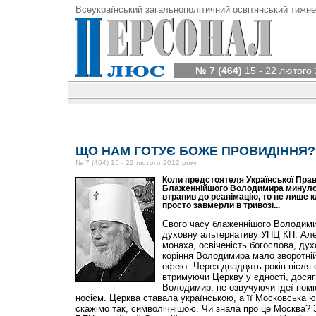
Всеукраїнський загальнополітичний освітянський тижне
№ 7 (464)
15 - 22 лютого 
ЩО НАМ ГОТУЄ БОЖЕ ПРОВИДІННЯ?
№ 7 (464) 15 - 22 лютого 2012 року
Коли предстоятеля Української Пра
Блаженнійшого Володимира минулого 
втрапив до реанімацію, то не лише к
просто завмерли в тривозі...
Свого часу блаженнішого Володим
духовну альтернативу УПЦ КП. Але
монаха, освіченість богослова, дух
коріння Володимира мало зворотні
ефект. Через двадцять років після 
втримуючи Церкву у єдності, досягн
Володимир, не озвучуючи ідеї поміс
носієм. Церква ставала українською, а її Московська ю
скажімо так, символічнішою. Чи знала про це Москва? 