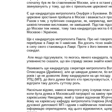
спочатку був як би ставлеником Москви, але в останні 
звинувачують у тому, що він є прихильник церковної не
Є ще кандидатура митрополита Онуфрія з Буковини. Ві
церковне зростання пройшла в Москві і вважається пр
Разом з тим, у публічних скандалах, як, наприклад, ми
шовіністичними висловами, не замішаний. Підстав підо
до Москви теж немає, тому така кандидатура могла б 
Москвою і Україною.
Ще є кандидатура митрополита Павла. Про неї говорять 
перебуває в Лаврі як її намісник. Він досить тісно зна
в силу свого становища в Лаврі. Проте з його іменем п
скандал.
Але якщо підсумувати, то якогось явного кандидата, п
упевненістю сказати, що він справді зможе знайти комп
Називають ще кандидатуру секретаря митрополита Во
Олександра (Драбинко), але це швидше домисли, бо в
років і це не дозволяє йому кандидувати на цю посаду.
УПЦ (МП), до його думки багато хто прислуховується, 
відіграти таку досить суттєву роль.
Наскільки відомо, навесні минулого року існував план 
коли була думка в Московській патріархії на заміну пр
харківському Никодиму, який у травні відзначав 90-річч
йому на харківську кафедру митрополита Іларіона (Алф
духовної дипломатії МП і одним з найближчих помічникі
інформацію оприлюднили, від цього відмовилися, щопра