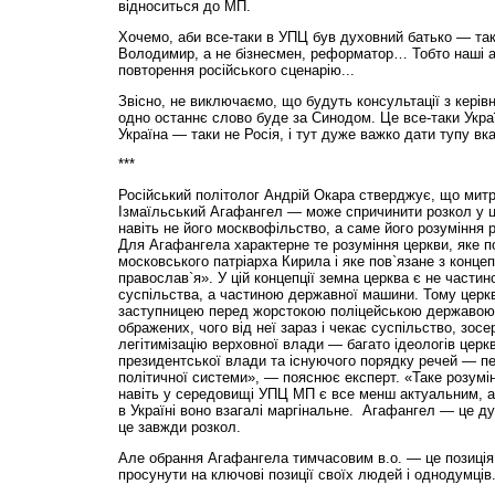
відноситься до МП.
Хочемо, аби все-таки в УПЦ був духовний батько — та
Володимир, а не бізнесмен, реформатор… Тобто наші а
повторення російського сценарію...
Звісно, не виключаємо, що будуть консультації з керів
одно останнє слово буде за Синодом. Це все-таки Украї
Україна — таки не Росія, і тут дуже важко дати тупу вка
***
Російський політолог Андрій Окара стверджує, що мит
Ізмаїльський Агафангел — може спричинити розкол у ц
навіть не його москвофільство, а саме його розуміння р
Для Агафангела характерне те розуміння церкви, яке п
московського патріарха Кирила і яке пов`язане з конце
православ`я». У цій концепції земна церква є не части
суспільства, а частиною державної машини. Тому церкв
заступницею перед жорстокою поліцей­ською державою 
ображених, чого від неї зараз і чекає суспільство, зос
легітимізацію верховної влади — багато ідеологів церк
президентської влади та існуючого порядку речей — пе
політичної системи», — пояснює експерт. «Таке розумін
навіть у середовищі УПЦ МП є все менш актуальним, а
в Україні воно взагалі маргінальне. Агафангел — це ду
це завжди розкол.
Але обрання Агафангела тимчасовим в.о. — це позиція
просунути на ключові позиції своїх людей і однодумців