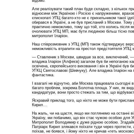
відомо.
Але реалізувати такий план буде складно, з кількох 
відносини між Україною і Росією є напруженими, врахо
єпископаті УПЦ багато-хто не є прихильником такої ідеї
обирався в Україні, а не був присланий з Москви. Тому
практично неможливо, тому що той, хто колись після 
очолювати УПЦ МП, має бути людиною більш тісно пов’
митрополит Іларіон.
Наш співрозмовник з УПЦ (МП) також підтверджує версі
неможливість втрапити на престол предстоятеля УПЦ 
— Ставленик з Москви, швидше за все, виключений, —
владика Іларіон (Алфеєв) загалом був би непоганою к
освічена, європейського виховання і він в Україні був б
УГКЦ Святославові (Шевчуку). Але владика Іларіон на
фантастика.
І взагалі не відчутно, аби Москва працювала сьогодні 
багато проблем, зокрема Болотна площа. У них, як вида
кандидатури, вони просто стежать за тим, що відбуваєт
Яскравий приклад того, що ніхто не може бути прислан
Кирил…
На жаль, чи на щастя, якщо ми поглянемо на останні ві
Україну, ми побачимо, що він стає чужою особою для Ук
Митрополит Володимир є дуже рідною особою. Згадайм
Патріарх Кирил злякався поїхати туди через протести
поїхав, не боявся, і йому ніхто не кричав «геть московс