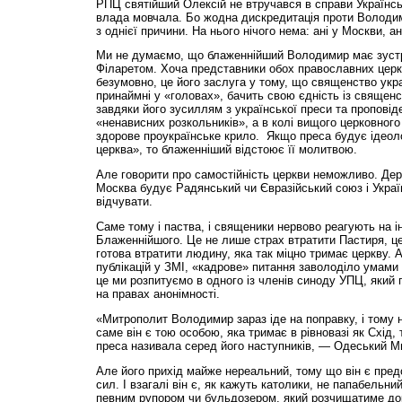
РПЦ святійший Олексій не втручався в справи Українсь
влада мовчала. Бо жодна дискредитація проти Володи
з однієї причини. На нього нічого нема: ані у Москви, а
Ми не думаємо, що блаженнійший Володимир має зустр
Філаретом. Хоча представники обох православних церко
безумовно, це його заслуга у тому, що священство укра
принаймні у «головах», бачить свою єдність із свяще
завдяки його зусиллям з української преси та пропові
«ненависних розкольників», а в колі вищого церковного
здорове проукраїнське крило. Якщо преса будує ідео
церква», то блаженніший відстоює її молитвою.
Але говорити про самостійність церкви неможливо. Де
Москва будує Радянський чи Євразійський союз і Украї
відчувати.
Саме тому і паства, і священики нервово реагують на 
Блаженнійшого. Це не лише страх втратити Пастиря, це
готова втратити людину, яка так міцно тримає церкву. 
публікацій у ЗМІ, «кадрове» питання заволоділо умами
це ми розпитуємо в одного із членів синоду УПЦ, який 
на правах анонімності.
«Митрополит Володимир зараз іде на поправку, і тому 
саме він є тою особою, яка тримає в рівновазі як Схід, т
преса називала серед його наступників, — Одеський М
Але його прихід майже нереальний, тому що він є пред
сил. І взагалі він є, як кажуть католики, не папабельн
певним рупором чи бульдозером, який розчищатиме дор