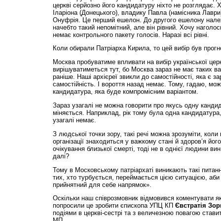
церкві серйозно його кандидатуру ніхто не розглядає. 
Іларіона (Донецького), владику Павла (намісника Лаври
Онуфрія. Це перший ешелон. До другого ешелону нале
начебто такий непомітний, але він рівний. Хочу наголо
немає контрольного пакету голосів. Наразі всі рівні.
Коли обирали Патріарха Кирила, то цей вибір був прогн
Москва пробуватиме впливати на вибір української церк
вирішуватиметься тут, бо Москва зараз не має таких в
раніше. Наші архієреї звикли до самостійності, яка є за
самостійність. І вороття назад немає. Тому, гадаю, мо
кандидатура, яка буде компромісним варіантом.
Зараз узагалі не можна говорити про якусь одну кандид
міняється. Наприклад, рік тому була одна кандидатура,
узагалі немає.
З людської точки зору, такі речі можна зрозуміти, коли
організації знаходиться у важкому стані й здоров’я йог
очікування близької смерті, тоді не в однієї людини ви
далі?
Тому в Московському патріархаті виникають такі питання
тих, хто турбується, переймається цією ситуацією, аби
прийнятний для себе напрямок».
Оскільки наш співрозмовник відмовився коментувати як
попросили це зробити єпископа УПЦ КП
Євстратія Зо
подіями в церкві-сестрі та з величезною повагою став
МП.