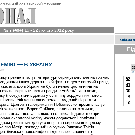
олітичний освітянський тижневик
№ 7 (464)
15 - 22 лютого 2012 року
свіжий 
Пі
ЕМІЮ — В УКРАЇНУ
2
оку
2
ську премію в галузі літератури отримували, але на той час
52
мадянами інших держав. Цей факт не дуже вагомий привід
41
 сказати, що в Україні не було і немає достойників на
 значить погрішити проти правди. «Нобель”, як відомо,
30
 (поету), який відомий у світі, підтвердженням чого є
19
нші мови. Увінчання «нобелем» — чудовий піар і для
10
ила. Цьогоріч на отримання Нобелівської премії в галузі
мінується поет Борис Олійник, людина патріотична,
і і в якості поета, і в якості політика. Відомо, що при
орчої складової успіху часом додаються і політичні.
дносприйнятним для українця, та і європейця в цілому,
а про Матір, покладений на музику (виконує Таїсія
цеві близька словосимфонія душевного сприйняття