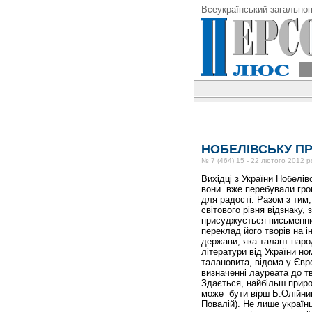
Всеукраїнський загальноп
НОБЕЛІВСЬКУ ПР
№ 7 (464) 15 - 22 лютого 2012 р
Вихідці з України Нобелів
вони вже перебували гро
для радості. Разом з тим,
світового рівня відзнаку,
присуджується письменнику
переклад його творів на і
держави, яка талант народ
літератури від України но
талановита, відома у Європ
визначенні лауреата до тв
Здається, найбільш приро
може бути вірш Б.Олійник
Повалій). Не лише україн