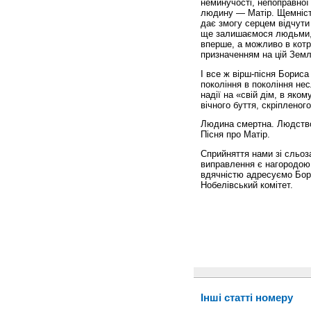
неминучості, непоправної
людину — Матір. Щемність
дає змогу серцем відчути
ще залишаємося людьми, н
вперше, а можливо в котр
призначенням на цій Земл
І все ж вірш-пісня Бориса 
покоління в покоління не
надії на «свій дім, в яко
вічного буття, скріпленого
Людина смертна. Людство,
Пісня про Матір.
Сприйняття нами зі сльоза
виправлення є нагородою,
вдячністю адресуємо Бори
Нобелівський комітет.
Інші статті номеру