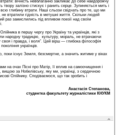
 втрати: вічність невблаганно закликає до себе найдорожчу
 твору залізно стискує і ранить серце. Зупиняється мить і
 всю глибину втрати. Наші сльози свідчать про те, що ми
е втратили гідність в метушні життя. Скільки людей
ий раз замислились під впливом поезії над своїм
і.
Олійника в першу чергу про Україну та українців, які з
сли народну традицію, культуру, мораль, не втрачаючи
му своя і правда, і воля”. Цей вірш — глибока філософія
 покоління українців.
 поки існує Земля, безсмертне, а значить житиме у віках
ми на очах Пісні про Матір, її вплив на самоочищення і
 вищою за Нобелівську, яку ми, українці, з сердечною
сові Олійнику. Сподіваємося, що так зробить і
Анастасія Степанова,
студентка факультету журналістики КНУКМ