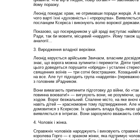
йому поразку.
Леонід покидає храм, не отримавши поради жерців. А в
чого варті їхні «духовність» і «пророцтва». Виявляєтьс
посланцем Ксеркса і виконують волю ворожої держави
Показово, що посередником у цій зраді виступає найвп
Ради, так би мовити, місцевий «нардеп». Йому також 
аналогії...
3. Виродження владної верхівки.
Леонід керується арійським Звичаєм, власним досвідом
знає, що ворога можна зупинити і перемогти. Діяти тре
цього доведеться порушити «обряди» і усталені стереот
священних воїнів — три сотні безстрашних. Козацький к
на все. Але тут підходить група «нардепів» (переважно
з головним зРадником.
Вони вимагають припинити підготовку до війни, бо «так
повинна воювати!» — вигукують вони, не розуміючи, щ
ходом. Ворог безжальний. Спалене місто, на яке вночі н
навіть дітей — красномовне тому підтвердження. Але 
домовитися з Ксерксом. Їх цікавить влада будь-якою ці
виявляється в інтригах. Вони зарозуміло вважають себе
4. Чоловік і жінка.
Справжніх чоловіків народжують і виховують справжні
королева Горго — є зразком жінки, яка підтримує чолов