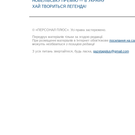
НОБЕЛІВСЬКУ ПРЕМІЮ — В УКРАЇНУ
ХАЙ ТВОРИТЬСЯ ЛЕГЕНДА!
© «ПЕРСОНАЛ ПЛЮС». Усі права застережено.
Передрук матеріалів тільки за згодою редакції.
При розміщенні матеріалів в Інтернет обов’язкове
посилання на са
можуть незбігатися з позицією редакції
З усіх питань звертайтеся, будь ласка,
gazetapplus@gmail.com