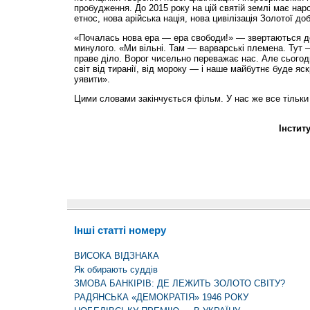
пробудження. До 2015 року на цій святій землі має нар
етнос, нова арійська нація, нова цивілізація Золотої доб
«Почалась нова ера — ера свободи!» — звертаються до
минулого. «Ми вільні. Там — варварські племена. Тут 
праве діло. Ворог чисельно переважає нас. Але сьогод
світ від тиранії, від мороку — і наше майбутнє буде яс
уявити».
Цими словами закінчується фільм. У нас же все тільки
Інстит
Інші статті номеру
ВИСОКА ВІДЗНАКА
Як обирають суддів
ЗМОВА БАНКІРІВ: ДЕ ЛЕЖИТЬ ЗОЛОТО СВІТУ?
РАДЯНСЬКА «ДЕМОКРАТІЯ» 1946 РОКУ