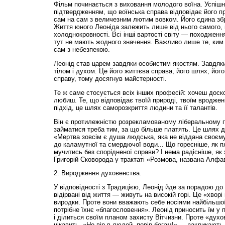
Фільм починається з виховання молодого воїна. Успішне
підтвердженням, що воїнська справа відповідає його пр
сам на сам з величезним лютим вовком. Його єдина зб
Життя юного Леоніда залежить лише від нього самого, в
холоднокровності. Всі інші вартості світу — походженн
тут не мають жодного значення. Важливо лише те, ким 
сам з небезпекою.
Леонід став царем завдяки особистим якостям. Завдя
тілом і духом. Це його життєва справа, його шлях, йог
справу, тому досягнув майстерності.
Те ж саме стосується всіх інших професій: хочеш доск
любиш. Те, що відповідає твоїй природі, твоїм вроджен
підхід, це шлях саморозкриття людини та її талантів.
Він є протилежністю розрекламованому ліберальному пі
займатися треба тим, за що більше платять. Це шлях 
«Мертва зовсім є душа людська, яка не віддана своєму
до каламутної та смердючої води... Що горесніше, як п
мучитись без спорідненої справи? І нема радісніше, як
Григорій Сковорода у трактаті «Розмова, названа Алфав
2. Виродження духовенства.
У відповідності з Традицією, Леонід йде за порадою до
відірвані від життя — живуть на високій горі. Це «хворі 
виродки. Проте вони вважають себе носіями найбільшої 
потрібне їхнє «благословення». Леонід приносить їм у
і ділиться своїм планом захисту Вітчизни. Проте «духов
цікавить. «Не вір в людей, повір богам!» — закликають