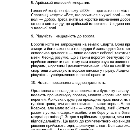
8. Арійський вольовий імператив.
Головний конфлікт фільму «300» — протистояння між т
Спартанці кажуть: «Все, що робиться з чужої волі — зл
волі — добро. Треба знати це коротке визначення добра
їхнього світогляду, це арійський імператив. Людина ев
з власної волі.
9. Рішучість і нещадність до ворога.
Ворогів ніхто не запрошував на землю Спарти. Вони п
знищити його законного господаря й заволодіти його «з
облеслива демагогія — лише елемент бойової тактики
мети. Леонід розуміє, що з таким ворогом безглуздо пр
прийшов знищити нас, тому сам заслуговує на знищенн
рішучим, жорстким і демонстративним. «Ми на нашій зем
спартанці зіштовхують вороже військо у прірву. Жодно
рішучість і усвідомлення власної правоти.
10. Якість і персональна відповідальність.
Організована еліта здатна перемагати будь-яку навалу. 
волають про неминучу поразку, мовляв «проти нас весь
перегній. Арійська структура проходить крізь нього, як
густіша трава, тим легше косити» — казав король Аларіх
Ксерксе, але мало воїнів» — каже Леонід, який б’ється
разом з усіма. «Ксеркс» особисто не бере участі в битві
моделі організації. Згідно з арійським підходом, чим в
відповідальність. Це шлях до компетентного керівництв
рішення приймають одні, а ризикують інші. Вся систем
та демагогії — і в цьому її слабкість.