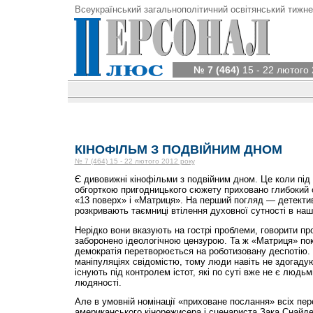
Всеукраїнський загальнополітичний освітянський тижне
№ 7 (464)
15 - 22 лютого 
КІНОФІЛЬМ З ПОДВІЙНИМ ДНОМ
№ 7 (464) 15 - 22 лютого 2012 року
Є дивовижні кінофільми з подвійним дном. Це коли під
обгорткою пригодницького сюжету приховано глибокий
«13 поверх» і «Матриця». На перший погляд — детектив
розкривають таємниці втілення духовної сутності в наш
Нерідко вони вказують на гострі проблеми, говорити про
заборонено ідеологічною цензурою. Та ж «Матриця» пок
демократія перетворюється на роботизовану деспотію.
маніпуляціях свідомістю, тому люди навіть не здогаду
існують під контролем істот, які по суті вже не є людь
людяності.
Але в умовній номінації «приховане послання» всіх пе
американського кінорежисера і сценариста Зака Снайде