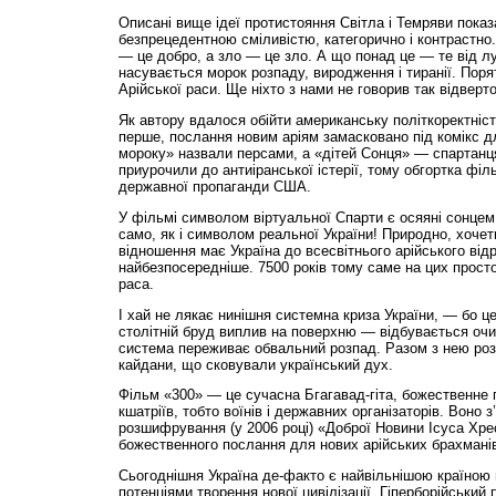
Описані вище ідеї протистояння Світла і Темряви показа
безпрецедентною сміливістю, категорично і контрастно.
— це добро, а зло — це зло. А що понад це — те від л
насувається морок розпаду, виродження і тиранії. Поря
Арійської раси. Ще ніхто з нами не говорив так відверто
Як автору вдалося обійти американську політкорект­ніст
перше, послання новим аріям замасковано під комікс для
мороку» назвали персами, а «дітей Сонця» — спартанця
приурочили до антиіранської істерії, тому обгортка фі
державної пропаганди США.
У фільмі символом віртуальної Спарти є осяяні сонцем 
само, як і символом реальної України! Природно, хочет
відношення має Україна до всесвітнього арійського ві
найбезпосередніше. 7500 років тому саме на цих прос
раса.
І хай не лякає нинішня системна криза України, — бо ц
столітній бруд виплив на поверхню — відбувається оч
система переживає обвальний розпад. Разом з нею роз
кайдани, що сковували український дух.
Фільм «300» — це сучасна Бгагавад-гіта, божественне 
кшатріїв, тобто воїнів і державних організаторів. Воно з
розшифрування (у 2006 році) «Доброї Новини Ісуса Хр
божественного послання для нових арійських брахманів
Сьогоднішня Україна де-факто є найвільнішою країною
потенціями творення нової цивілізації. Гіперборійськи