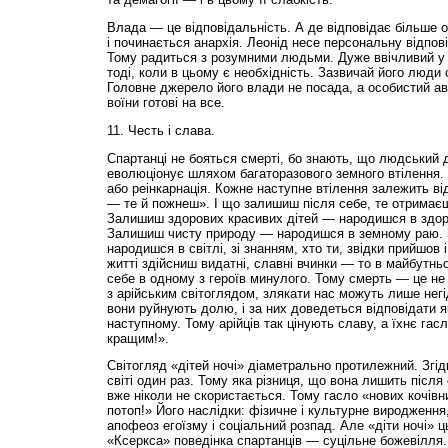
Влада — це відповідальність. А де відповідає більше о
і починається анархія. Леонід несе персональну відпові
Тому радиться з розумними людьми. Дуже ввічливий у 
тоді, коли в цьому є необхідність. Зазвичай його люди 
Головне джерело його влади не посада, а особистий ав
воїни готові на все.
11. Честь і слава.
Спартанці не бояться смерті, бо знають, що людський 
еволюціонує шляхом багаторазового земного втілення. 
або реінкарнація. Кожне наступне втілення залежить ві
— те й пожнеш». І що залишиш після себе, те отримаєш
Залишиш здорових красивих дітей — народишся в здоро
Залишиш чисту природу — народишся в земному раю.
народишся в світлі, зі знанням, хто ти, звідки прийшов
житті здійсниш видатні, славні вчинки — то в майбутнь
себе в одному з героїв минулого. Тому смерть — це не 
з арійським світоглядом, злякати нас можуть лише негідн
вони руйнують долю, і за них доведеться відповідати я
наступному. Тому арійців так цінують славу, а їхнє гасл
кращим!».
Світогляд «дітей ночі» діаметрально протилежний. Згі
світі один раз. Тому яка різниця, що вона лишить після
вже ніколи не скористається. Тому гасло «нових кочівн
потоп!» Його наслідки: фізичне і культурне виродження
апофеоз егоїзму і соціальний розпад. Але «діти ночі» ц
«Ксеркса» поведінка спартанців — суцільне божевілля.