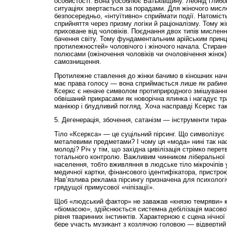
особистості. Вона уособлює Батьківщину. Леонід глибок
ситуаціях звертається за порадами. Для жіночого мисл
безпосередньо, «інтуїтивно» сприймати події. Натоміст
сприйняття через призму логіки й раціоналізму. Тому жі
приховане від чоловіків. Поєднання двох типів мислен
бачення світу. Тому фундаментальним арійським принц
протилежностей» чоловічого і жіночого начала. Стиран
полюсами (ожіночення чоловіків чи очоловічення жінок
самознищення.
Протилежне ставлення до жінки бачимо в кіношних наче
має права голосу — вона сприймається лише як рабиня і
Ксеркс є неначе символом протиприродного змі­шування 
обвішаний прикрасами як новорічна ялинка і нагадує тр
манікюр і блудливий погляд. Хоча насправді Ксеркс так
5. Дегенерація, збочення, сатанізм — інструменти тиран
Тіло «Ксеркса» — це суцільний пірсинг. Що символізує
металевими предметами? І чому ця «мода» нині так на
молоді? Річ у тім, що західна цивілізація стрімко пере
тотального контролю. Важливим чинником ліберальної ти
населення, тобто вживляння в людське тіло мікрочіпів 
медичної картки, фінансового ідентифікатора, пристро
Нав’язлива реклама пірсингу призначена для психолог
грядущої примусової «чіпізації».
Щоб «людський фактор» не заважав «князю темряви» 
«біомасою», здійснюється системна дебілізація масової
рівня тваринних інстинктів. Характерною є сцена нічної 
бере участь музикант з козлячою головою — відвертий