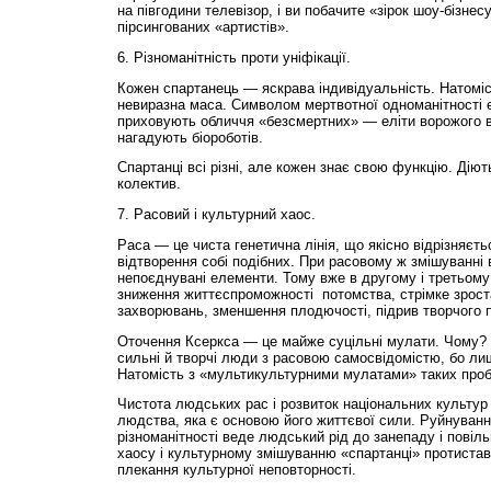
на півгодини телевізор, і ви побачите «зірок шоу-бізне
пірсингованих «артистів».
6. Різноманітність проти уніфікації.
Кожен спартанець — яскрава індивідуальність. Натоміс
невиразна маса. Символом мертвотної одноманітності є
приховують обличчя «безсмертних» — еліти ворожого ві
нагадують біороботів.
Спартанці всі різні, але кожен знає свою функцію. Діють
колектив.
7. Расовий і культурний хаос.
Раса — це чиста генетична лінія, що якісно відрізняєтьс
відтворення собі подібних. При расовому ж змішуванні
непоєднувані елементи. Тому вже в другому і третьому 
зниження життєспроможності потомства, стрімке зроста
захворювань, зменшення плодючості, підрив творчого п
Оточення Ксеркса — це майже суцільні мулати. Чому? Т
сильні й творчі люди з расовою самосвідомістю, бо лиш
Натомість з «мультикультурними мулатами» таких проб
Чистота людських рас і розвиток національних культур
людства, яка є основою його життєвої сили. Руйнування
різноманітності веде людський рід до занепаду і повіл
хаосу і культурному змішуванню «спартанці» протистав
плекання культурної неповторності.