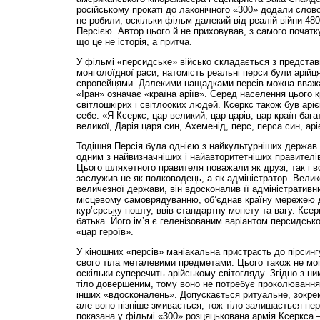
російському прокаті до лаконічного «300» додали слов
не робили, оскільки фільм далекий від реалій війни 480 
Персією. Автор цього й не приховував, з самого почат
що це не історія, а притча.
У фільмі «персидське» військо складається з представн
монголоїдної раси, натомість реальні перси були арійц
європейцями. Далекими нащадками персів можна вважат
«Іран» означає «країна аріїв». Серед населення цього 
світлошкірих і світлооких людей. Ксеркс також був арі
себе: «Я Ксеркс, цар великий, цар царів, цар країн бага
великої, Дарія царя син, Ахеменід, перс, перса син, арі
Тодішня Персія була однією з найкультурніших держав с
одним з найвизначніших і найавторитетніших правителів
Цього шляхетного правителя поважали як друзі, так і в
заслужив не як полководець, а як адміністратор. Велик
величезної держави, він вдосконалив її адміністративни
місцевому самоврядуванню, об’єд­нав країну мережею до
кур’єрську пошту, ввів стандартну монету та вагу. Ксе
батька. Його ім’я є геленізованим варіантом персидськ
«цар героїв».
У кіношних «персів» маніакальна пристрасть до пірсин
свого тіла металевими предметами. Цього також не мог
оскільки суперечить арійському світогляду. Згідно з н
тіло довершеним, тому воно не потребує проколювання,
інших «вдосконалень». Допускається ритуальне, зокре
але воно пізніше змивається, тож тіло залишається пе
показана у фільмі «300» розцяцькована армія Ксеркса 