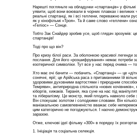
Нарешті погляньте на обладунки «спартанців» у фільмі 
уявити, щоб вони воювали в чорних плавках і великих 
реальні спартанці, як і всі геллени, переважно мали р
як у кінофільмі «Троя». Та й саме слово «геллени» означ
«Геліос» — Сонце.
Тобто Зак Снайдер зробив усе, щоб глядач зрозумів: це
спартанців!
Тоді про що він?
Про кризу білої раси. За оболонкою красивої легенди 
послання. Для його «розшифрування» немає потреби з
езотеричної символіки. Тут все у нас перед очима — то
Хто має очі бачити — побачить. «Спартанці» — це «діт
сонячні, ярії; це Арійська раса з притаманними їй віл
здоровими духовними вартостями і природним способо
Темряви», антиприродна спільнота «нових кочівників», 
кіборгів, хижаків. Тиранія, яка суне на нас під маніпул
та лібералізму. Це монстр, який плодить навколо себе 
Він спокушає золотом і солодкими словами. Він кількіс
маніакальною самовпевненістю вважає себе непереможн
цим категорично не погоджуються. І наочно демонструю
заразою.
Отже, ключові ідеї фільму «300» в порядку їх розгорта
1. Ініціація та соціальна селекція.