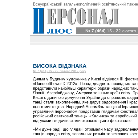
Всеукраїнський загальнополітичний освітянський тижне
№ 7 (464)
15 - 22 лютого 
ВИСОКА ВІДЗНАКА
№ 7 (464) 15 - 22 лютого 2012 року
Днями у Будинку художника у Києві відбувся ІІІ фестив
«DanceoftheworlD-2012». Понад двадцять провідних тан
представили найбільш характерні образи народних тан
Японії, Азербайджану, Америки та інших країн світу. П
Києві є даниною долучення України до спра­вжніх шедев
танці стали захопленням, яке дарує задоволення і кра
цього мистецтва. Народний Ансамбль танцю «Перлина» 
управління персоналом представив глядачам фестивал
російський святковий танець «Калинка» та єврейський т
відгуками глядачів стали окрасою цього фестивалю.
«Ми дуже раді, що глядачі отримали масу задоволення,
танців народів світу, запальних ритмів та яскравих кос