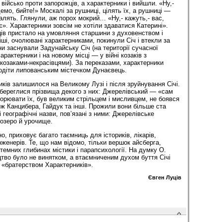
військо проти запорожців, а характерники і вийшли. «Ну,-
емо, бийте!» Москалі за рушниці, цілять їх, а рушниці —
палять. Глянули, аж порох мокрий… «Ну,- кажуть,- вас,
є». Характерники зовсім не хотіли здаватися Катерині».
ів пристало на умовляння старшини з духовенством і
ші, очолювані характерниками, покинули Січ і втекли за
и заснували Задунайську Січ (на території сучасної
арактерники і на новому місці — у війні козаків з
козаками-некрасівцями). За переказами, характерники
одіти липованським містечком Дунаєвець.
ків залишилося на Великому Лузі і після зруйнування Січі.
береглися прізвища декого з них: Джерелівський — «сам
ворювати їх, був великим стрільцем і мисливцем, не боявся
кож Канцибера, Гайдук та інші. Прожили вони більше ста
і географічні назви, пов’язані з ними: Джерелівське
озеро й урочище.
, приховує багато таємниць для істориків, лікарів,
, інженерів. Те, що нам відомо, тільки вершок айсберга,
темних глибинах містики і парапсихології. На думку О.
во було не винятком, а втаємниченим духом буття Січі
а «братерством Характерників».
Євген Луців