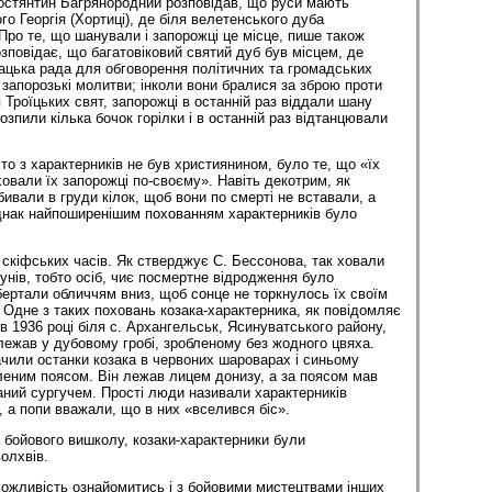
Костянтин Багрянородний розповідав, що руси мають
го Георгія (Хортиці), де біля велетенського дуба
Про те, що шанували і запорожці це місце, пише також
зповідає, що багатовіковий святий дуб був місцем, де
зацька рада для обговорення політичних та громадських
 запорозькі молитви; інколи вони бралися за зброю проти
ля Троїцьких свят, запорожці в останній раз віддали шану
озпили кілька бочок горілки і в останній раз відтанцювали
то з характерників не був християнином, було те, що «їх
ховали їх запорожці по-своєму». Навіть декотрим, як
ивали в груди кілок, щоб вони по смерті не вставали, а
днак найпоширенішим похованням характерників було
 скіфських часів. Як стверджує С. Бессонова, так ховали
нів, тобто осіб, чиє посмертне відродження було
бертали обличчям вниз, щоб сонце не торкнулось їх своїм
Одне з таких поховань козака-характерника, як пові­домляє
в 1936 році біля с. Архангельськ, Ясинуватського району,
 лежав у дубовому гробі, зробленому без жодного цвяха.
ачили останки козака в червоних шароварах і синьому
леним поясом. Він лежав лицем донизу, а за поясом мав
таний сургучем. Прості люди називали характерників
 а попи вважали, що в них «вселився біс».
бойового вишколу, козаки-характерники були
л­хвів.
 можливість ознайомитись і з бойовими мистецтвами інших