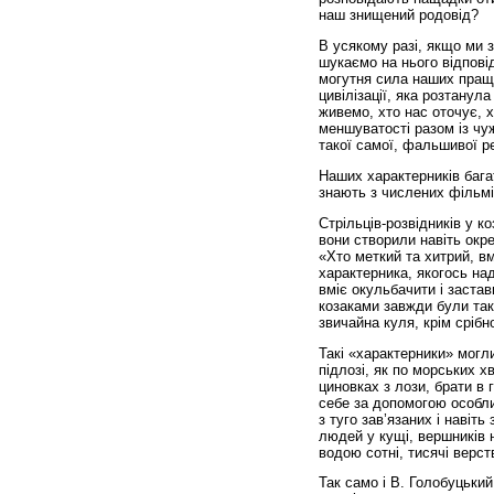
наш знищений родовід?
В усякому разі, якщо ми 
шукаємо на нього відпові
могутня сила наших пращур
цивілізації, яка розтанул
живемо, хто нас оточує, 
меншуватості разом із ч
такої самої, фальшивої рел
Наших характерників багат
знають з числених фільмі
Стрільців-розвідників у к
вони створили навіть окр
«Хто меткий та хитрий, вм
характерника, якогось над
вміє окульбачити і заста
козаками завжди були так з
звичайна куля, крім срібно
Такі «характерники» могли
підлозі, як по морських х
циновках з лози, брати в 
себе за допомогою особли
з туго зав’язаних і навіт
людей у кущі, вершників н
водою сотні, тисячі верст
Так само і В. Голобуцький