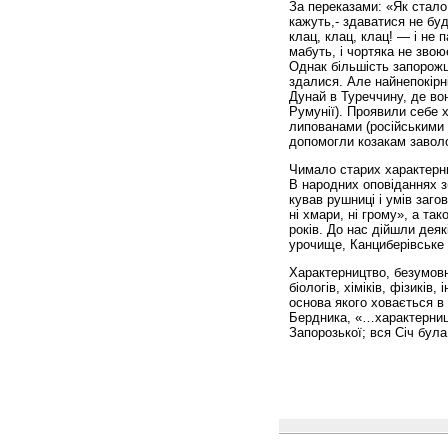
За переказами: «Як стало 
кажуть,- здаватися не буд
клац, клац, клац! — і не 
мабуть, і чортяка не звою
Однак більшість запорожц
здалися. Але найнепокірні
Дунай в Туреччину, де вон
Румунії). Проявили себе х
липованами (російськими 
допомогли козакам завол
Чимало старих характерни
В народних оповіданнях з
кував рушниці і умів заго
ні хмари, ні грому», а та
років. До нас дійшли деяк
урочище, Канциберівське 
Характерництво, безумовно
біологів, хіміків, фізиків
основа якого ховається в 
Бердника, «…характерницт
Запорозької; вся Січ бул