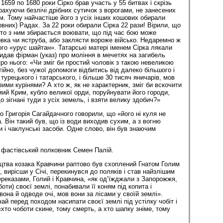
1659 по 1680 роки Сірко брав участь у 55 битвах і скрізь
ахуючи безлічі дрібних сутичок з ворогами, не занесених
им. Тому найчастіше його з усіх інших кошових обирали
вних) Радах. За 22 роки обирали Сірка 22 рази! Вірили, що
 хто з ним збирається воювати, що під час бою може
овка чи яструба, або заклясти вороже військо. Недаремно ж
ого «урус шайтан». Татарські матері іменем Сірка лякали
идав фірман (указ) про моління в мечетях на загибель
ро нього: «Чи зміг би простий чоловік з такою невеликою
йно, без чужої допомоги відбитись від далеко більшого і
турецького і татарського, і більше 30 тисяч яничарів, мов
овими курінями? А хто ж, як не характерник, зміг би вскочити
мий Крим, кубло великої орди, поруйнувати його городи,
о зігнані туди з усіх земель, і взяти велику здобич?»
о Григорія Сагайдачного говорили, що «його ні куля не
. Він такий був, що із води виходив сухим, а з вогню
и і чаклунські засоби. Одне слово, він був знаючим
 фастівський полковник Семен Палій.
цтва козака Кравчини раптово був схоплений Гнатом Голим
 вирісши у Січі, перекинувся до поляків і став найзлішим
ереказами, Голий і Кравчина, «як од’їжджали з Запорожжя,
оти) своєї землі, понабивали її коням під копита і
она й одводе очі, мов вони за лісами у своїй землі».
чай перед походом насипати своєї землі під устілку чобіт і
хто чоботи скине, тому смерть, а хто шапку зніме, тому