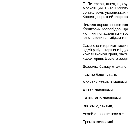
П. Петерсон, швед, що бу
Московщині в часи бороть
велику роль українських к
Кореля, спритний «чорнок
Чимало характерників взя
Корятович розповідав, що
кулі, які попадали їм у гр
вирушаючи на гайдамаків,
Саме характерники, коли м
відміну від старшини і д
християнської крові, закл
характерник Васюта звер
Дозволь, батьку отамане,
Нам на башті стати:
Москаль стане із мечами,
А ми з палашами,
Не виб’ємо палашами,
Виб’єм кулаками,
Нехай слава не поляже
Проміж козаками!..