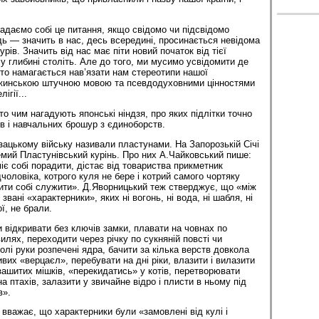
задаємо собі це питання, якщо свідомо чи підсвідомо
дь — значить в нас, десь всередині, просинається невідома
ів. Значить від нас має піти новий початок від тієї
а у глибині століть. Але до того, ми мусимо усвідомити де
хто намагається нав’язати нам стереотипи нашої
ужинською штучною мовою та псевдодуховними цінностями
ігії...
о чим нагадують японські ніндзя, про яких підлітки точно
в і навчальних брошур з єдиноборств.
озацькому війську називали пластунами. На Запорозькій Січі
емий Пластунівський курінь. Про них А.Чайковський пише:
іє собі порадити, дістає від товариства прикметник
чоловіка, котрого куля не бере і котрий самого чортяку
вити собі служити». Д.Яворницький теж стверджує, що «між
вані «характерники», яких ні вогонь, ні вода, ні шабля, ні
ї, не брали.
 відкривати без ключів замки, плавати на човнах по
вилях, переходити через річку по сукняній повсті чи
голі руки розпечені ядра, бачити за кілька верств довкола
вих «верцаєл», перебувати на дні ріки, влазити і вилазити
ь зашитих мішків, «перекидатись» у котів, перетворювати
а птахів, залазити у звичайне відро і плисти в ньому під
в».
 вважає, що характерники були «замовлені від кулі і