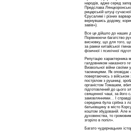
народів, адже серед запо
Предслава Лянцкоронсько
рицарській штуці сучасно
Єрусалимі і різних варвар
вернувшись додому, корист
завів»).
Все це дійшло до наших дн
Порівнюючи багатство рух
висновку, що для того, щ
за рамки китайської гімна
фізичної і психічної підго
Репутацію характерника м
галдовником наказного ге
Визвольної війни своїми 
таємницями. Як оповідає а
повертаючись з військом 
пострілом з рушниці, зроб
органістом Томашем, вбит
підготовлений до цього з
священної чаші, за його 
замовляннями… І справді,
середина була срібна з л
батьківщину в місто Корсу
коштом збудованій. Але к
духовенства, то громовим
згоріло в попіл».
Багато чудернацьких істор