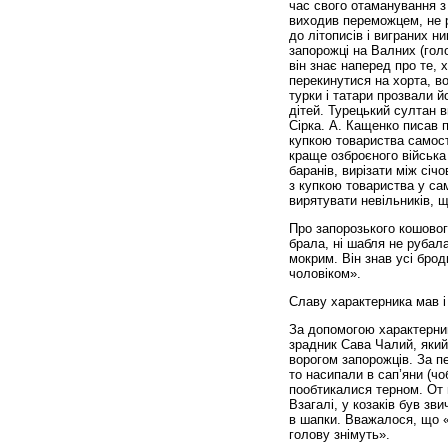
час свого отаманування з 
виходив переможцем, не р
до літописів і виграних н
запорожці на Валних (голо
він знає наперед про те,
перекинутися на хорта, в
турки і татари прозвали й
дітей. Турецький султан в
Сірка. А. Кащенко писав п
купкою товариства самості
краще озброєного війська 
баранів, вирізати між січ
з купкою товариства у са
вирятувати невіль­ників, щ
Про запорозького кошовог
брала, ні шабля не рубала
мокрим. Він знав усі брод
чоловіком».
Славу характерника мав і
За допомогою характерни
зрадник Сава Чалий, який,
ворогом запорожців. За п
то насипали в сап’яни (чоб
пообтикалися терном. От в
Взагалі, у козаків був зви
в шапки. Вважалося, що «
голову знімуть».