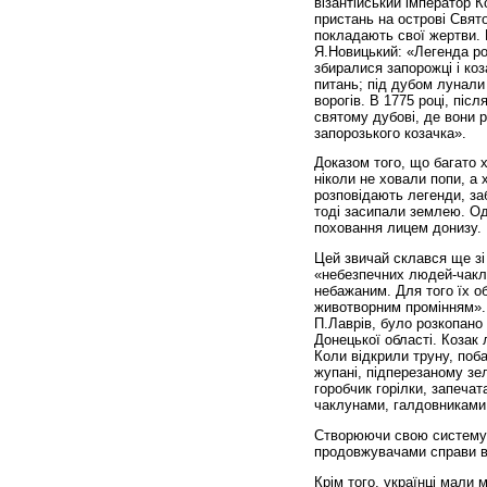
візантійський імператор 
пристань на острові Свято
покладають свої жертви. 
Я.Новицький: «Легенда ро
збиралися запорожці і ко
питань; під дубом лунали
ворогів. В 1775 році, піс
святому дубові, де вони р
запорозького козачка».
Доказом того, що багато х
ніколи не ховали попи, а 
розповідають легенди, заб
тоді засипали землею. О
поховання лицем донизу.
Цей звичай склався ще зі
«небезпечних людей-чаклу
небажаним. Для того їх о
животворним промінням». 
П.Лаврів, було розкопано 
Донецької області. Козак
Коли відкрили труну, поб
жупані, підперезаному зе
горобчик горілки, запеча
чаклунами, галдовниками,
Створюючи свою систему 
продовжувачами справи во
Крім того, українці мали