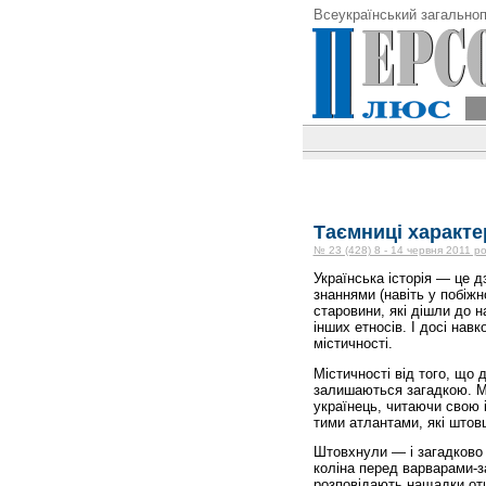
Всеукраїнський загальноп
Таємниці характе
№ 23 (428) 8 - 14 червня 2011 ро
Українська історія — це д
знаннями (навіть у побіж
старовини, які дішли до н
інших етносів. І досі навк
містичності.
Містичності від того, що д
залишаються загадкою. Міс
українець, читаючи свою 
тими атлантами, які штов
Штовхнули — і загадково 
коліна перед варварами-з
розповідають нащадки оти