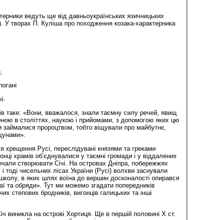
ктерники ведуть ще від давньоукраїнських язичницьких
в). У творах П. Куліша про походження козака-характерника
,
погані
і.
ів таке: «Вони, вважалося, знали таємну силу речей, явищ
еною в століттях, наукою і прийомами, з допомогою яких цю
и займалися пророцтвом, тобто віщували про майбутнє,
іщунами».
я хрещення Русі, переслідувані князями та греками
ронці храмів об’єднувалися у таємні громади і у віддалених
почали створювати Січі. На островах Дніпра, побережжях
х і тоді чисельних лісах України (Русі) волхви заснували
ишколу, в яких шлях воїна до вершин досконалості опирався
ичаї та обряди». Тут ми можемо згадати попередників
чих степових бродників, вигонців галицьких та інші
іч виникла на острові Хортиця. Ще в першій половині Х ст.