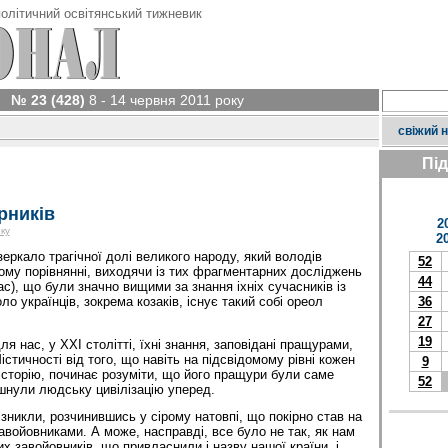
олітичний освітянський тижневик
№ 23 (428)
8 - 14 червня 2011 року
свіжий 
Пі
рників
2
ку
2
зеркало трагічної долі великого народу, який володів
52
ному порівнянні, виходячи із тих фрагментарних досліджень
44
ас), що були значно вищими за знання іхніх сучасників із
оло українців, зокрема козаків, існує такий собі ореол
36
27
19
ля нас, у ХХІ столітті, їхні знання, заповідані пращурами,
тичності від того, що навіть на підсвідомому рівні кожен
9
історію, починає розуміти, що його пращури були саме
52
шнули людську цивілізацію уперед.
зникли, розчинившись у сірому натовпі, що покірно став на
авойовниками. А може, насправді, все було не так, як нам
х завойовників, що привласнили і назву нашої країни, і