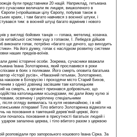
рожців були представники 20 націй. Наприклад, гетьмана
го сучасники величали як лицаря, вишколеного в
ї Європи («пройшовши цілу Європу, побував також в
ських краях, і там багато навчився з воєнної штуки, і
увався тим: в воєнній штуці багато відмінив і нового
ів у вигляді бойових танців — гопака, метелиці, козачка.
ів китайської системи ушу з гопаком, І. Лебедєв дійшов
об виконати гопак, потрібно «багато ще дечого, що виходить
стики». На його думку, гопак є наслідком розвитку системи
товки наших предків-воїнів.
али деякі історичні особи. Зокрема, сучасники вважали
тьмана Івана Золотаренка, який прославився в роки
успіхами в боях з поляками. Його смерть оповита багатьма
втор «Історії русів», «Наказний гетьман, Золотаренко,
за наказом в Білорусію і проходячи місто Старий Бихов,
леним з однієї дзвіниці засівшим там католицьким
ий на смерть, а органіст признався добровільно, що
лодійства католицькими ксьондзами, які дали йому кулю зі
словами, освячену і укріплену спеціальними
 після огляду виявилась та куля незвичайною, і в ній
атинськими літерами! Тіло вбитого Золотаренка відвезли на
нь на поховання в тамтешній дерев’яній церкві, його
оли почалось поховання в присутності багатьох людей і
 ударом запалена церква, і тіло вбитого разом з церквою
ій розповідали про запорозького кошового Івана Сірка. За