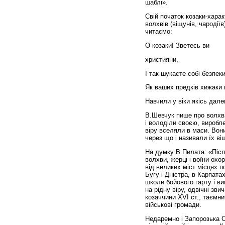
шаблі».
Свій початок козаки-хара
волхвів (віщунів, чародії
читаємо:
О козаки! Зветесь ви
християни,
І так шукаєте собі безпеки
Як ваших предків хижаки 
Навчили у віки якісь далек
В.Шевчук пише про вол­хв
і володіли своєю, виробл
віру вселяли в маси. Вон
через що і називали їх в
На думку В.Пилата: «Післ
волхви, жерці і воїни-охо
від великих міст міс­цях 
Бугу і Дністра, в Карпата
школи бойового гарту і в
на рідну віру, одвічні зв
козаччини XVI ст., таємни
військові громади.
Недаремно і Запорозька С