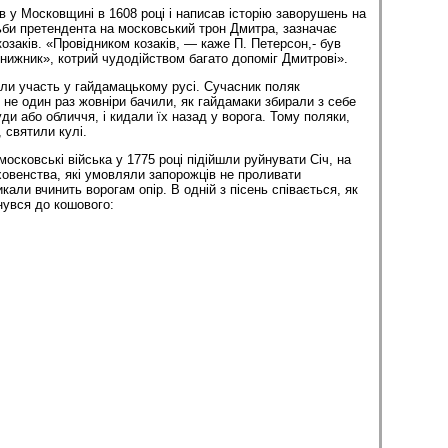
в у Московщині в 1608 році і написав історію заворушень на
би претендента на московський трон Дмитра, зазначає
озаків. «Провідником козаків, — каже П. Петерсон,- був
нижник», котрий чудодійством багато допоміг Дмитрові».
ли участь у гайдамацькому русі. Сучасник поляк
 не один раз жовніри бачили, як гайдамаки збирали з себе
уди або обличчя, і кидали їх назад у ворога. Тому поляки,
 святили кулі.
осковські війська у 1775 році підійшли руйнувати Січ, на
уховенства, які умовляли запорожців не проливати
икали вчинить ворогам опір. В одній з пісень співається, як
нувся до кошового: