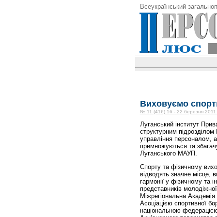
Всеукраїнський загальноп
Виховуємо спорт
№ 11 (416) 16 - 22 березня 2011
Луганський інститут Прив
структурним підрозділом 
управління персоналом, а
примножуються та збагач
Луганського МАУП.
Спорту та фізичному вихо
відводять значне місце, в
гармонії у фізичному та і
представників молодіжно
Міжрегіональна Академія 
Асоціацією спортивної бо
національною федерацією 