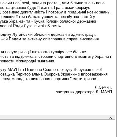
знаючи нові речі, людина росте і, чим більше знань вона
ше та цікавіше буде її життя. Гра в шахи формує
 розвиває допитливість і потребу в придбанні нових знань.
оплюючої гри і бажаю успіху та незабутніх партій у
убка України» та «Кубка Голови обласної державної
бласної Ради Луганської області».
одяку Луганській обласній державній адміністрації,
ській Радам за активну співпрацю в справі виховання
ня популяризації шахового турніру все більше
сть та підтримка зі сторони спортивного комітету України і
провести міжнародні змагання.
туту МАУП та Південно-Східного округу Всеукраїнської
«Козацька Територіальна Оборона України» з впровадження
серед молоді та виховання спортивної еліти триває...
Л.Семич,
заступник директора ЛІ МАУП