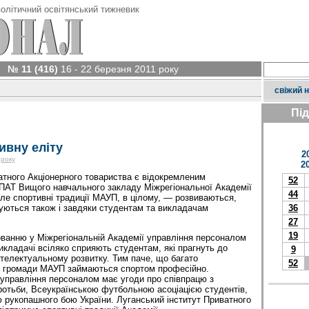
олітичний освітянський тижневик
№ 11 (416)
16 - 22 березня 2011 року
свіжий 
Пі
ивну еліту
2
 року
2
атного Акціонерного товариства є відокремленим
52
ПАТ Вищого навчального закладу Міжрегіональної Академії
44
ле спортивні традиції МАУП, в цілому, — розвиваються,
уються також і завдяки студентам та викладачам
36
27
19
ванню у Міжрегіональ­ній Академії управління персоналом
икладачі всіляко сприяють студентам, які прагнуть до
9
нтелектуальному розвитку. Тим паче, що багато
52
ї громади МАУП займаються спортом професійно.
управління персоналом має угоди про співпрацю з
ротьби, Всеукраїнською футбольною асоціацією студентів,
рукопашного бою України. Луганський інститут Приватного