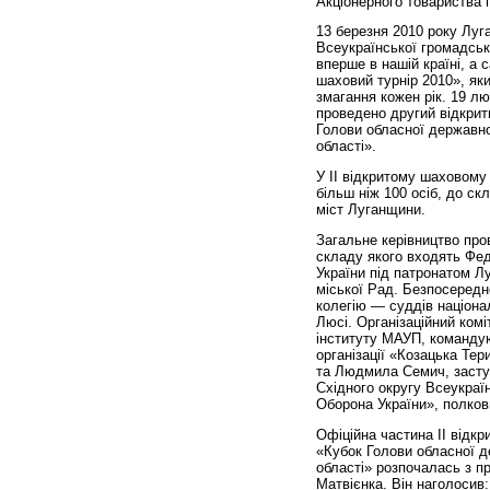
Акціонерного товариства п
13 березня 2010 року Луг
Всеукраїнської громадськ
вперше в нашій країні, а 
шаховий турнір 2010», як
змагання кожен рік. 19 л
проведено другий відкрит
Голови обласної державно
області».
У II відкритому шаховому 
більш ніж 100 осіб, до ск
міст Луганщини.
Загальне керівництво пров
складу якого входять Фед
України під патронатом Лу
міської Рад. Безпосередн
колегію — суддів націонал
Люсі. Організаційний ком
інституту МАУП, командую
організації «Козацька Те
та Людмила Семич, засту
Східного округу Всеукраїн
Оборона України», полков
Офіційна частина II відкр
«Кубок Голови обласної д
області» розпочалась з п
Матвієнка. Він наголосив: