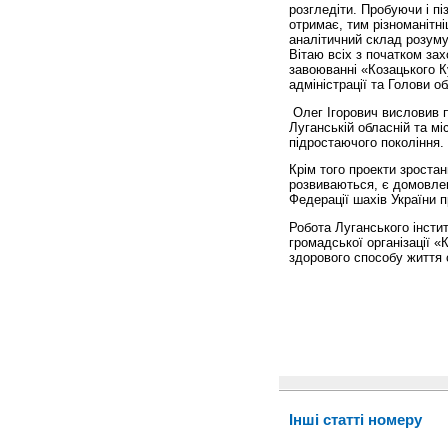
розгледіти. Пробуючи і пі
отримає, тим різноманітні
аналітичний склад розуму,
Вітаю всіх з початком зах
завоюванні «Козацького К
адміністрації та Голови о
Олег Ігорович висловив п
Луганській обласній та мі
підростаючого покоління.
Крім того проекти зростан
розвиваються, є домовлені
Федерації шахів України 
Робота Луганського інсти
громадської організації 
здорового способу життя 
Інші статті номеру