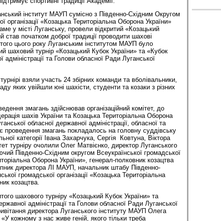
ідтримує спортивні традиції Академії.
анський інститут МАУП сумісно з Південно-Східним Округом
ої організації «Козацька Територіальна Оборона України»
саме у місті Луганську, провели відкритий «Козацький
ий став початком доброї традиції проводити шахові
ютого цього року Луганським інститутом МАУП було
ий шаховий турнір «Козацький Кубок України» та «Кубок
ї адміністрації та Голови обласної Ради Луганської
турнірі взяли участь 24 збірних команди та вболівальники,
ладу яких увійшли юні шахісти, студенти та козаки з різних
едення змагань здій­снював організаційний комітет, до
ерація шахів України та Козацька Територіальна Оборона
ганської обласної державної адміністрації, обласної та
є проведення змагань покладалось на головну суддівську
ьної категорії Івана Захарчука, Сергія Ковтуна, Віктора
ітет турніру очолили Олег Матвієнко, директор Луганського
чий Південно-Східним округом Всеукраїнської громадської
риторіальна Оборона України», генерал-полковник козацтва
пник директора ЛІ МАУП, начальник штабу Південно-
ської громадської організації «Козацька Територіальна
ник козацтва.
итого шахового турніру «Козацький Кубок України» та
ержавної адміністрації та Голови обласної Ради Луганської
ривітання директора Луганського інституту МАУП Олега
 «У кожному з нас живе геній, якого тільки треба