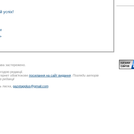
 успіх!
и
ь
ва застережено.
годою редакції.
нтернет обов’язкове
посилання на сайт видання
.
Погляди авторів
 редакції
ь ласка,
gazetapplus@gmail.com