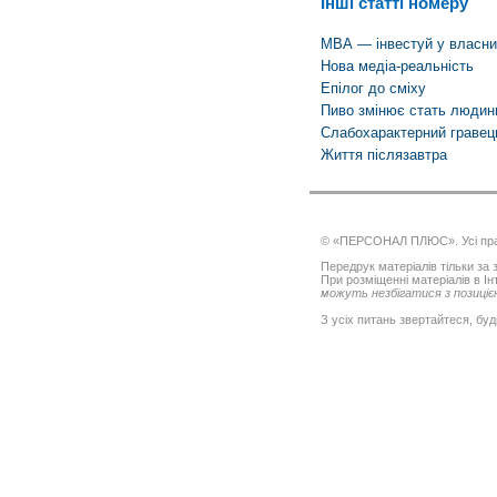
Інші статті номеру
МВА — інвестуй у власний
Нова медіа-реальність
Епілог до сміху
Пиво змінює стать людин
Слабохарактерний гравец
Життя післязавтра
© «ПЕРСОНАЛ ПЛЮС». Усі пра
Передрук матеріалів тільки за з
При розміщенні матеріалів в І
можуть незбігатися з позицією
З усіх питань звертайтеся, буд