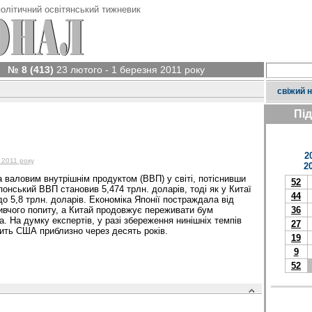
олітичний освітянський тижневик
№ 8 (413)
23 лютого - 1 березня 2011 року
свіжий 
Пі
2
 2011 року
2
а валовим внутрішнім продуктом (ВВП) у світі, потіснивши
52
понський ВВП становив 5,474 трлн. доларів, тоді як у Китаї
44
о 5,8 трлн. доларів. Економіка Японії постраждала від
ивчого попиту, а Китай продовжує переживати бум
36
. На думку експертів, у разі збереження нинішніх темпів
27
ить США приблизно через десять років.
19
9
52