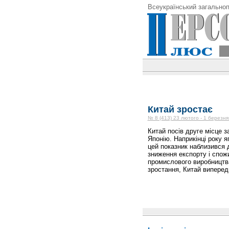
Всеукраїнський загальноп
Китай зростає
№ 8 (413) 23 лютого - 1 березня
Китай посів друге місце з
Японію. Наприкінці року я
цей показник наблизився д
зниження експорту і спож
промислового виробництва
зростання, Китай виперед