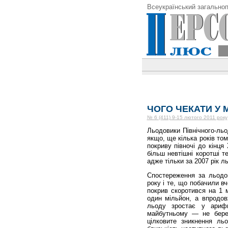
Всеукраїнський загальноп
ЧОГО ЧЕКАТИ У
№ 6 (411) 9-15 лютого 2011 року
Льодовики Північного-ль
якщо, ще кілька років то
покриву півночі до кінця
більш невтішні коротші т
адже тільки за 2007 рік 
Спостереження за льодо
року і те, що побачили вч
покрив скоротився на 1 
один мільйон, а впродо
льоду зростає у арифм
майбутньому — не берет
цілковите зникнення льо