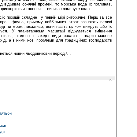
 відбиває сонячні промені, то морська вода їх поглинає,
 прискорюючи танення — виникає замкнуте коло.
сіх позицій складне і у певній мірі риторичне. Перш за все
ора і фауна, причому найбільших втрат зазнають великі
меді чи моржі, можливо, вони навіть цілком вимруть або їх
яться. У планетарному масштабі відбудеться зміщення
північ, південні і західні види рослин і тварин масово
схід, а з ними нові проблеми для традиційних господарств
неться новий льодовиковий період?…
клятьби
ися
оди