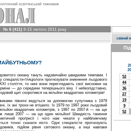
олітичний освітянський тижневик
№ 6 (411)
9-15 лютого 2011 року
свіжий 
Пі
 МАЙБУТНЬОМУ?
2
2
одовитого океану тануть надзвичайно швидкими темпами. І
52
му спеціалісти-ґляціологи прогнозувати зникнення льодового
44
 ХХІ століття, то нині вони переглядають свої висновки на
ерміни — до середини теперішнього віку. І небезпідставно,
36
льодовий щит скоротився на мільйон квадратних кілометрів!
27
19
виками півночі ведуться за допомогою супутника з 1979
ені, їх ані трохи не втішило. Із 1979 по 1997 роки льодовий
9
мільйон квадратних кілометрів, з 1997 по 2007-й — на ще
52
вж лише 2007 — на ще один мільйон! Швидкість танення
етичній проґресії і чого нам чекати у найближчому
ься точно сказати ніхто. Одні спеціалісти прогнозують
довиків, підйом рівня світового океану, а інші навпаки