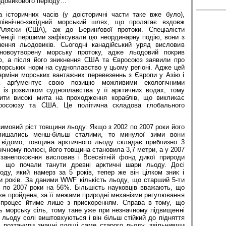
одовикового періоду…
історичних часів (у доісторичні части таке вже було),
 північно-західний морський шлях, що пролягає вздовж
Аляски (США), аж до Беринґової протоки. Спеціалісти
ґенції першими зафіксували цю неординарну подію, вони з
нення льодовиків. Сьогодні канадійський уряд висловив
 новоутворену морську протоку, адже льодовий покрив
ю, а після його зникнення США та Євросоюз заявили про
орських норм на судноплавство у цьому реґіоні. Адже цей
ерміни морських вантажних перевезеннь з Європи у Азію і
а арґументує свою позицію можливими екологічними
 із розвитком судноплавства у її арктичних водах, тому
ити високі мита на проходження кораблів, що викликає
росоюзу та США. Це політична складова глобального
имовий ріст товщини льоду. Якщо з 2002 по 2007 роки його
лишались менш-більш сталими, то минулої зими вони
відомо, товщина арктичного льоду складає приблизно 3
внічному полюсі, його товщина становила 3,7 метри, а у 2007
занепокоєння висловив і Всесвітній фонд дикої природи
, що почали танути древні арктичні шари льоду. Досі
ду, який намерз за 5 років, тепер же він цілком зник і
и років. За даними WWF кількість льоду, що старший 5-ти
5 по 2007 роки на 56%. Більшість науковців вважають, що
же пройдена, за її межами природні механізми регулювання
 процес йтиме лише з прискоренням. Справа в тому, що
ь морську сіль, тому тане уже при незначному підвищенні
о льоду солі виштовхуються і він більш стійкий до підняття
і розтанули значні площі саме старого льоду, звільнивши