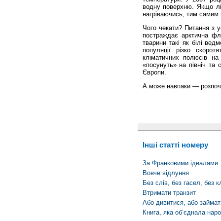
водну поверхню. Якщо лід
нагріваючись, тим самим
Чого чекати? Питання з у
постраждає арктична фл
тварини такі як білі вед
популяції різко скорот
кліматичних полюсів на 
«посунуть» на північ та 
Європи.
А може навпаки — розпоч
Інші статті номеру
За Франковими ідеалами
Вовче відлуння
Без слів, без гасел, без 
Втримати транзит
Або дивитися, або займат
Книга, яка об’єднала нар