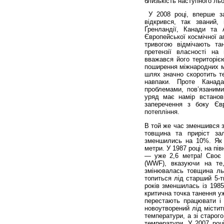
близькість наступного ль
У 2008 році, вперше за 
відкрився, так званий,
Ґренландії, Канади та 
Європейської космічної а
тривогою відмічають та
претензії власності на
вважався його територіє
поширення міжнародних м
шлях значно скоротить т
навпаки. Проте Канад
проблемами, пов’язаними
уряд має намір встанов
заперечення з боку Єв
потепління.
В той же час зменшився з
товщина та приріст за
зменшились на 10%. Як 
метри. У 1987 році, на пі
— уже 2,6 метра! Своє 
(WWF), вказуючи на те
змінювалась товщина льо
топиться лід старший 5-т
років зменшилась із 198
критична точка танення у
перестають працювати і
новоутворений лід містит
температури, а зі старог
температури. У 2007 роц