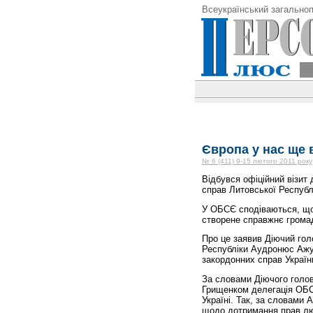
Всеукраїнський загальноп
Європа у нас ще 
№ 6 (411) 9-15 лютого 2011 року
Відбувся офіційний візит
справ Литовської Респуб
У ОБСЄ сподіваються, що 
створене справжнє грома
Про це заявив Діючий гол
Республіки Аудронюс Ажуб
закордонних справ Украї
За словами Діючого голови
Грищенком делегація ОБС
Україні. Так, за словами 
щодо дотримання прав люд