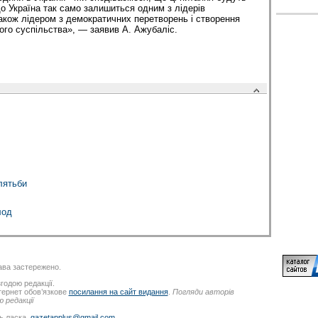
що Україна так само залишиться одним з лідерів
також лідером з демократичних перетворень і створення
го суспільства», — заявив А. Ажубаліс.
клятьби
лод
ва застережено.
годою редакції.
нтернет обов’язкове
посилання на сайт видання
.
Погляди авторів
 редакції
ь ласка,
gazetapplus@gmail.com