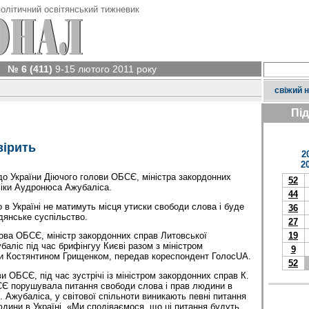
олітичний освітянський тижневик
№ 6 (411)
9-15 лютого 2011 року
свіжий 
Пі
вірить
2
2
 до України Діючого голови ОБСЄ, міністра закордонних
52
ліки Аудронюса Ажубаліса.
44
в Україні не матимуть місця утиски свободи слова і буде
36
дянське суспільство.
27
19
ова ОБСЄ, міністр закордонних справ Литовської
аліс під час брифінгуу Києві разом з міністром
9
ни Костянтином Грищенком, передав кореспондент ГолосUA.
52
 ОБСЄ, під час зустрічі із міністром закордонних справ К.
Є порушувала питання свободи слова і прав людини в
А. Ажубаліса, у світової спільноти виникають певні питання
ини в Україні. «Ми сподіваємося, що ці питання будуть