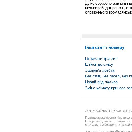
дуже серйозно вивчені і 
медіасвобод в регіоні, а 
справжнього громадянсько
Інші статті номеру
Втримати транзит
Епілог до сміху
Здоров’я хребта
Без слів, без гасел, без 
Новий вид палива
Зміна клімату принесе го
© «ПЕРСОНАЛ ПЛЮС». Усі пра
Передрук матеріалів тільки за з
При розміщенні матеріалів в І
можуть незбігатися з позицією
З усіх питань звертайтеся, буд