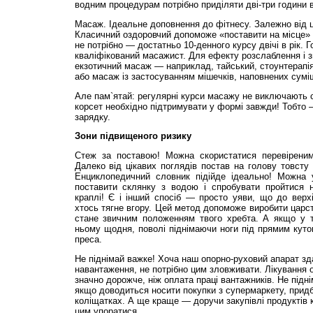
водним процедурам потрібно приділяти дві-три години 
Масаж. Ідеальне доповнення до фітнесу. Залежно від ці
Класичний оздоровчий допоможе «поставити на місце» с
не потрібно — достатньо 10-денного курсу двічі в рік.
кваліфікований масажист. Для ефекту розслаблення і зн
екзотичний масаж — наприклад, тайський, стоунтерапі
або масаж із застосуванням мішечків, наповнених сум
Але пам`ятай: регулярні курси масажу не виключають сп
корсет необхідно підтримувати у формі завжди! Тобто 
зарядку.
Зони підвищеного ризику
Стеж за поставою! Можна скористатися перевірени
Далеко від цікавих поглядів постав на голову товсту 
Енциклопедичний словник підійде ідеально! Можна 
поставити склянку з водою і спробувати пройтися 
краплі! Є і інший спосіб — просто уяви, що до верхі
хтось тягне вгору. Цей метод допоможе виробити царст
стане звичним положенням твого хребта. А якщо у т
ньому щодня, поволі піднімаючи ноги під прямим кут
преса.
Не піднімай важке! Хоча наш опорно-руховий апарат зд
навантаження, не потрібно цим зловживати. Лікування 
значно дорожче, ніж оплата праці вантажників. Не піднім
якщо доводиться носити покупки з супермаркету, прид
коліщатках. А ще краще — доручи закупівлі продуктів к
цим упоратися.