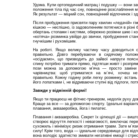
Удома. Купи ортопедичний матрац і подушку — вони за
положення тіла під час сну, повноцінне розслаблення м`
Як результат — міцний сон, повноцінний відпочинок і з
Після пробудження присвяти пару хвилин «ледачій» гім
кішкою — неспішно, із задоволенням потягнися в різні б
обертань стопами і кистями, обережно розімни шию і ко
«котяча» розминка увійде до звички, пробудження стан
гнучкішим і рухомішим.
На роботі. Якщо велику частину часу доводиться с
правильно. Довго перебуваючи в сидячому положе
«осідаємо», що призводить до зайвої напруги поясн
спину потрібно тримати прямо, підтягши живіт і розпря
пози можна за допомогою м’яча — просто заміни 
чарівництва: щоб утриматися на м`ячі, хочеш не
правильно. Кожну годину роби легку розминку: встань 
його лопатками і, не відриваючи ступні від підлоги, пот
Завжди у відмінній формі!
Якщо ти працюєш не фітнес-тренером, недолік руху до
Краще за все — за допомогою спорту. Ідеальні варіан
плавання, аквааеробіка, йога і пилатес.
Плавання і аквааеробіка. Секрет їх цілющої дії — виш
створює відчуття легкості і невагомості, виключає пере
сухожиль і мінімізує ризик отримання травм. Зате м`яз
силу! Крім того, вода — ідеальне середовище для відп
вона володіє здатністю змивати негативні емоції і стре