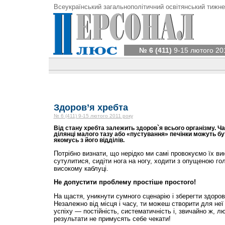
Всеукраїнський загальнополітичний освітянський тижне
№ 6 (411)
9-15 лютого 20
Здоров’я хребта
№ 6 (411) 9-15 лютого 2011 року
Від стану хребта залежить здоров`я всього організму. Час
ділянці малого тазу або «пустування» печінки можуть б
якомусь з його відділів.
Потрібно визнати, що нерідко ми самі провокуємо їх в
сутулитися, сидіти нога на ногу, ходити з опущеною го
високому каблуці.
Не допустити проблему простіше простого!
На щастя, уникнути сумного сценарію і зберегти здоров
Незалежно від місця і часу, ти можеш створити для не
успіху — постійність, систематичність і, звичайно ж, л
результати не примусять себе чекати!