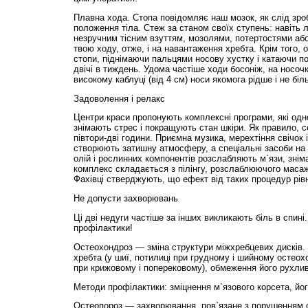
Плавна хода. Стопа повідомляє наш мозок, як слід зроб
положення тіла. Стеж за станом своїх ступень: навіть л
незручним тісним взуттям, мозолями, потертостями аб
твою ходу, отже, і на навантаження хребта. Крім того, 
стопи, піднімаючи пальцями носову хустку і катаючи по
двічі в тиждень. Удома частіше ходи босоніж, на носочк
високому каблуці (від 4 см) носи якомога рідше і не біл
Задоволення і релакс
Центри краси пропонують комплексні програми, які од
знімають стрес і покращують стан шкіри. Як правило, се
півтори-дві години. Приємна музика, мерехтіння свічок 
створюють затишну атмосферу, а спеціальні засоби на
олій і рослинних компонентів розслабляють м`язи, зніма
комплекс складається з пілінгу, розслаблюючого масаж
Фахівці стверджують, що ефект від таких процедур рівн
Не допусти захворювань
Ці дві недуги частіше за інших викликають біль в спині
профілактики!
Остеохондроз — зміна структури міжхребцевих дисків. 
хребта (у шиї, потилиці при грудному і шийному остеохо
при крижовому і поперековому), обмеження його рухливо
Методи профілактики: зміцнення м`язового корсета, йог
Остеопороз — захворювання, пов`язане з порушенням о