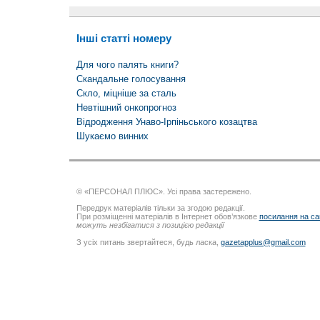
Інші статті номеру
Для чого палять книги?
Скандальне голосування
Скло, міцніше за сталь
Невтішний онкопрогноз
Відродження Унаво-Ірпіньського козацтва
Шукаємо винних
© «ПЕРСОНАЛ ПЛЮС». Усі права застережено.
Передрук матеріалів тільки за згодою редакції.
При розміщенні матеріалів в Інтернет обов’язкове
посилання на са
можуть незбігатися з позицією редакції
З усіх питань звертайтеся, будь ласка,
gazetapplus@gmail.com