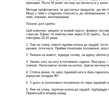
крихкими. Після 50 років частіше зустрічається у жінок.
Методи профілактики: їж достатньо продуктів, що містя
Якщо у тебе є спадкова схильність до захворювання, т
лижі, ковзани, велотренажер.
Пілатес для хребта
Цей комплекс зміцнює м`язовий корсет, формує поставу
стресом. Ефект ти помітиш вже через 8-10 занять. За 
повториш 10-15 разів.
1. Ляж на спину, поволі підніми коліна до грудей, після
руками, потягнися. Прийми початкове положення, розс
2. Лежачи на животі, підведи голову, на вдиху обхопи р
3. Закинь ногу на ногу в положенні сидячи. Ліва рука —
спиною. Натискаючи ліктем на коліно, прагни заглянути
4. Стоячи рачки, по черзі піднімай ноги в боки паралель
корпусом складав 90°.
5. З цього ж початкового положення по черзі піднімай но
6. Ляж на спину, підтягни коліна до грудей, підборіддя
Перекочуйся вперед-назад.