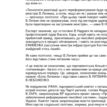
що вони є».
«Технологія реалізації цього переформатування буде пр
міністрів В.Литвина, а потім, якщо він як і раніше ніяк н
— прогнозує політолог. «При цьому такий поворот найб
В.Литвин ніяк не прореагував, коли під виглядом адмі
були перетворені на заступників міністрів», — каже В.
Експерт зазначив, що «стосовно В.Надраги як нападаю
профспілковий лідер Василь Хара, котрй навіть не пот
прийнятний привід, прискіпавшись до пенсійної реформи
знаходиться в процесі обговорення, і навіть не розгл
ЄФИМЕНКА (заступник міністра інфраструктури Костя
знайдений хтось інший».
Як каже політолог, «якщо В.Литвин прийме це так само 
його відставка стане питанням часу».
«І це зовсім не означатиме, що парламентська більшість
«литвинівців«: багато хто з них вважатиме за краще уві
індивідуально порядку. Це, швидше, означатиме кінець 
назвою «Блок Литвина» і відставки самого В.ЛИТВИНА 
В.НЕБОЖЕНКО.
Як повідомляв УНІАН, парламентський комітет з питань с
котрий очолює депутат від Партії регіонів, голова Феде
В.ХАРА, запропонував ВР відхилити проект закону «Пр
забезпечення реформування пенсійної системи», подани
України. Комітет також запропонував внести пропозиції
Міністерстві соціальної політики, зокрема, розглянути п