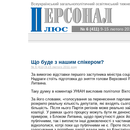
Всеукраїнський загальнополітичний освітянський тижне
№ 6 (411)
9-15 лютого 20
Що буде з нашим спікером?
№ 6 (411) 9-15 лютого 2011 року
За вимогою відставки першого заступника міністра соці
Надраги стоїть підготовка до зняття голови Верховної
Литвина.
Таку думку в коментарі УНІАН висловив політолог Вікт
За його словами, «голосування за перенесення парламе
розкрило реальну кількість депутатів, які входять сьог
більшість. Після нього Партія регіонів може реально 
коаліції. У рамках цього процесу можуть бути як денон
приміром, з Блоком Литвина, щодо присутності двох його
публічними, так і виплисти інші домовленості з частин
відкололися, котрі поки що публічними не є. Проте післ
голосування з потрібних партії влади змін до Конститу