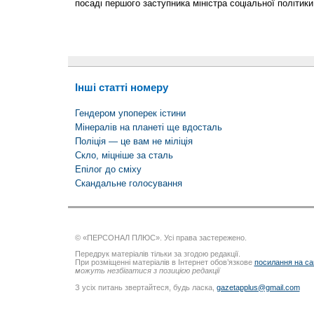
посаді першого заступника міністра соціальної політи
Інші статті номеру
Гендером упоперек істини
Мінералів на планеті ще вдосталь
Поліція — це вам не міліція
Скло, міцніше за сталь
Епілог до сміху
Скандальне голосування
© «ПЕРСОНАЛ ПЛЮС». Усі права застережено.
Передрук матеріалів тільки за згодою редакції.
При розміщенні матеріалів в Інтернет обов’язкове
посилання на са
можуть незбігатися з позицією редакції
З усіх питань звертайтеся, будь ласка,
gazetapplus@gmail.com