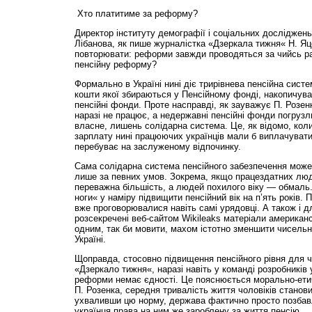
Хто платитиме за реформу?
Директор інституту демографії і соціальних досліджен
Лібанова, як пише журналістка «Дзеркала тижня« Н. Я
повторювати: реформи завжди проводяться за чийсь ра
пенсійну реформу?
Формально в Україні нині діє трирівнева пенсійна сист
кошти якої збираються у Пенсійному фонді, накопичув
пенсійні фонди. Проте насправді, як зауважує П. Розе
наразі не працює, а недержавні пенсійні фонди погрузл
власне, лишень солідарна система. Це, як відомо, коли
зарплату нині працюючих українців мали б виплачуватис
перебуває на заслуженому відпочинку.
Сама солідарна система пенсійного забезпечення може
лише за певних умов. Зокрема, якщо працездатних люд
переважна більшість, а людей похилого віку — обмаль. 
ноги« у наміру підвищити пенсійний вік на п’ять років.
вже проговорювалися навіть самі урядовці. А також і дл
розсекречені веб-сайтом Wikileaks матеріали американ
одним, так би мовити, махом істотно зменшити чисельні
Україні.
Щоправда, стосовно підвищення пенсійного рівня для ч
«Дзеркало тижня«, наразі навіть у команді розробників 
реформи немає єдності. Це пояснюється морально-ет
П. Розенка, середня тривалість життя чоловіків станови
ухваливши цю норму, держава фактично просто позбав
українця права на ним же зароблену за життя пенсію.