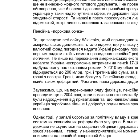
ще не винесено жодного готового документа. і не прове
обговорення, яке б нарешті дозволило принаймні зрозум
українців у такій надто чутливій сфері, як державні гара
злиденної старості. Та наразі в пресу просочуються л
відомостей, котрі лишень посилюють занепокоєння люд
Пенсійна «порохова бочка«
Те, що завдяки веб-сайту Wikileaks, який оприлюднив 
американських дипломатів, стало відомо, що у списку 
валютний фонд погодився надати Україні рекордну поз
першим рядком стоїть вимога проведення пенсійної ре
логічним. Не лише на переконання американських експе
небагата Україна неспроможна витрачати на пенсії 17-1
відбувалося у нас останніми роками. У 2010-му обсяг 
підбирається до 200 млрд. грн. і третина цієї суми, за
гроші з повітря. Гроші, яких бракує у Пенсійному фонд
якийѕ також дефіцитний. Фактично наша держава дедал
Зауважимо, що, на переконання ряду фахівців, пенсій
проводити ще в 2004 році, коли вітчизняна економіка бу
були надходження від приватизації та, що найважливіш
українців заробляла більше і добробут родин почав зр
впевнено.
Однак тоді, у запалі боротьби за політичну владу в кр
системних економічних реформ було упущено. Більше то
держави не скупилися на соціальні обіцянки і держава
зобов’язаннями. І тепер, у найнесприятливіший момент,
опинилося на пенсійній «пороховій бочці«.