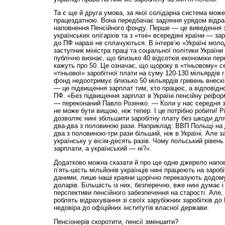
Та є ще й друга умова, за якої солідарна система може
працездатною. Вона передбачає задіяння урядом відр
наповнення Пенсійного фонду. Перше — це виведення 
українських олігархів та з «тіні« всередині країни — зар
до ПФ наразі не сплачуються. В інтерв’ю «Україні мол
заступник міністра праці та соціальної політики України
публічно визнає, що близько 40 відсотків економіки пере
кажуть про 50. Це означає, що щороку в «тіньовому« с
«тіньової« заробітної плати на суму 120-130 мільярдів 
фонд недоотримує близько 50 мільярдів гривень внескі
— це підвищення зарплат тим, хто працює, а відповідно
ПФ. «Без підвищення зарплат в Україні пенсійну рефор
— переконаний Павло Розенко. — Коли у нас середня за
не може бути вищою, ніж тепер. І це потрібно робити! 
дозволяє нині збільшити заробітну плату без шкоди д
два-два з половиною рази. Наприклад: ВВП Польщі на
два з половиною-три рази більший, ніж в Україні. Але 
українську у вісім-десять разів. Чому польський рівен
зарплати, а український — ні?«.
Додатково можна сказати й про ще одне джерело напов
п’ять-шість мільйонів українців нині працюють на зароб
даними, лише наші краяни щорічно переказують додому
доларів. Більшість із них, безперечно, вже нині думає і
перспективи пенсійного забезпечення на старості. Але,
роблять відрахування зі своїх зарубіжних заробітків до
недовіра до офіційних інститутів власної держави.
Пенсіонерів скоротити, пенсії зменшити?