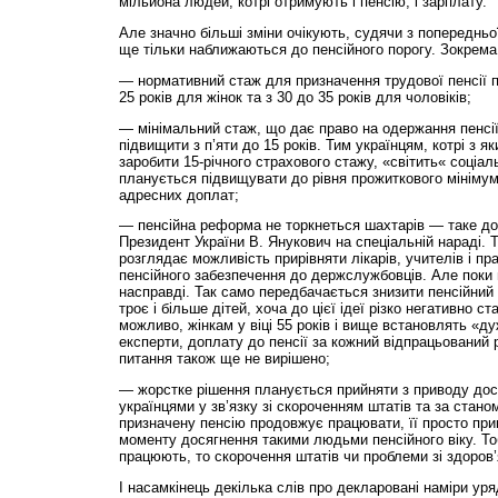
мільйона людей, котрі отримують і пенсію, і зарплату.
Але значно більші зміни очікують, судячи з попередньої 
ще тільки наближаються до пенсійного порогу. Зокрема,
— нормативний стаж для призначення трудової пенсії п
25 років для жінок та з 30 до 35 років для чоловіків;
— мінімальний стаж, що дає право на одержання пенсії
підвищити з п’яти до 15 років. Тим українцям, котрі з 
заробити 15-річного страхового стажу, «світить« соціал
планується підвищувати до рівня прожиткового мінім
адресних доплат;
— пенсійна реформа не торкнеться шахтарів — таке до
Президент України В. Янукович на спеціальній нараді. Т
розглядає можливість прирівняти лікарів, учителів і пра
пенсійного забезпечення до держслужбовців. Але поки 
насправді. Так само передбачається знизити пенсійний 
троє і більше дітей, хоча до цієї ідеї різко негативно 
можливо, жінкам у віці 55 років і вище встановлять «д
експерти, доплату до пенсії за кожний відпрацьований р
питання також ще не вирішено;
— жорстке рішення планується прийняти з приводу дос
українцями у зв’язку зі скороченням штатів та за стано
призначену пенсію продовжує працювати, її просто пр
моменту досягнення такими людьми пенсійного віку. То
працюють, то скорочення штатів чи проблеми зі здоров’я
І насамкінець декілька слів про декларовані наміри у