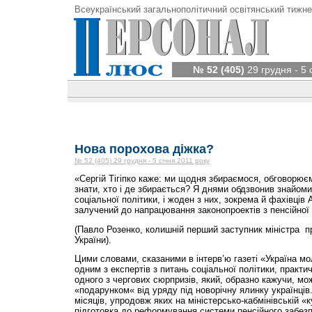
Всеукраїнський загальнополітичний освітянський тижне
№ 52 (405)
29 грудня - 5 
Нова порохова діжка?
№ 52 (405) 29 грудня - 5 січня 2011 року
«Сергій Тігіпко каже: ми щодня збираємося, обговорює
знати, хто і де збирається? Я днями обдзвонив знайоми
соціальної політики, і жоден з них, зокрема й фахівців 
залучений до напрацювання законопроектів з пенсійної
(Павло Розенко, колишній перший заступник міністра пр
України).
Цими словами, сказаними в інтерв’ю газеті «Україна мо
одним з експертів з питань соціальної політики, практ
одного з чергових сюрпризів, який, образно кажучи, мо
«подарунком« від уряду під новорічну ялинку українців.
місяців, упродовж яких на міністерсько-кабмінівській «
підготовка до реформування системи пенсійного забезп