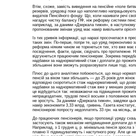
Втім, схоже, замість виведення на пенсійне «поле битв
резервів, урядовці поки що наполегливо напрацьовують 
видатків Пенсійного фонду. Що, коли називати речі сво
нагадує чистку балансу ПФ, ніж реформу системи пенсі
наприклад, за даними «Дзеркала тижня«, в наступному 
пропонованим змінам уряд має намір вивільнити орієнт
Із тих уривків інформації, що наразі просочилася в пре
таких змін. По-перше, попри те, що уряд переконливо з
реформа ніяким чином не торкнеться тих, хто вже має 
посвідчення, факти, однак, свідчать про протилежне.
відгукнеться працюючим пенсіонерам. Зокрема передб
надбавки за наднормативний стаж і доплати до прожитк
збільшенні вони зможуть розраховувати лише тоді, коли
Плюс до цього аналітики побоюються, що якщо нормат
пенсій за віком таки збільшать — до 25 років для жінок 
відповідно скоротиться стаж наднормативний, що доз
надбавки за наднормативний стаж вже у менших розміра
це відбудеться так: незважаючи на підвищення прожит
непрацездатних, трудові пенсії восьми з половиною мл
не зростуть. За даними «Дзеркала тижня«, завдяки цьо
намір зекономити 3,33 млрд. гривень. Газета констату
пенсіонерові попросту недоплатять 33 грн. на місяць, аб
До працюючих пенсіонерів, якщо пропозиції уряду схва
застосують також механізм непідвищення доплати до п
Наприклад, з 1 грудня ц. р. мінімальна пенсія зросла з 
плавно її підвищуватимуть і наступного року. Але це н