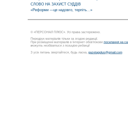
СЛОВО НА ЗАХИСТ СУДДІВ
«Реформи —це надовго, терпіть...»
© «ПЕРСОНАЛ ПЛЮС». Усі права застережено.
Передрук матеріалів тільки за згодою редакції.
При розміщенні матеріалів в Інтернет обов’язкове
посилання на са
можуть незбігатися з позицією редакції
З усіх питань звертайтеся, будь ласка,
gazetapplus@gmail.com