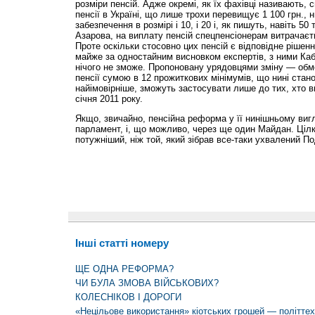
розміри пенсій. Адже окремі, як їх фахівці називають, 
пенсії в Україні, що лише трохи перевищує 1 100 грн., 
забезпечення в розмірі і 10, і 20 і, як пишуть, навіть 5
Азарова, на виплату пенсій спецпенсіонерам витрачаєть
Проте оскільки стосовно цих пенсій є відповідне рішенн
майже за одностайним висновком експертів, з ними Кабі
нічого не зможе. Пропоновану урядовцями зміну — об
пенсії сумою в 12 прожиткових мінімумів, що нині стано
найімовірніше, зможуть застосувати лише до тих, хто в
січня 2011 року.
Якщо, звичайно, пенсійна реформа у її нинішньому вигл
парламент, і, що можливо, через ще один Майдан. Цілк
потужніший, ніж той, який зібрав все-таки ухвалений П
Інші статті номеру
ЩЕ ОДНА РЕФОРМА?
ЧИ БУЛА ЗМОВА ВІЙСЬКОВИХ?
КОЛЕСНІКОВ І ДОРОГИ
«Нецільове використання» кіотських грошей — політтех