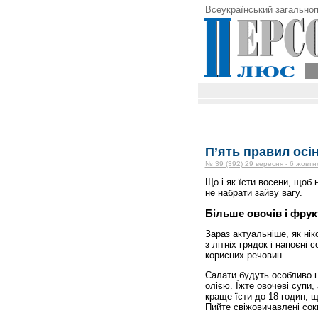
Всеукраїнський загальноп
П’ять правил осі
№ 39 (392) 29 вересня - 6 жовтн
Що і як їсти восени, щоб 
не набрати зайву вагу.
Більше овочів і фрук
Зараз актуальніше, як ніко
з літніх грядок і напоєні 
корисних речовин.
Салати будуть особливо ц
олією. Їжте овочеві супи, 
краще їсти до 18 годин, щ
Пийте свіжовичавлені сок