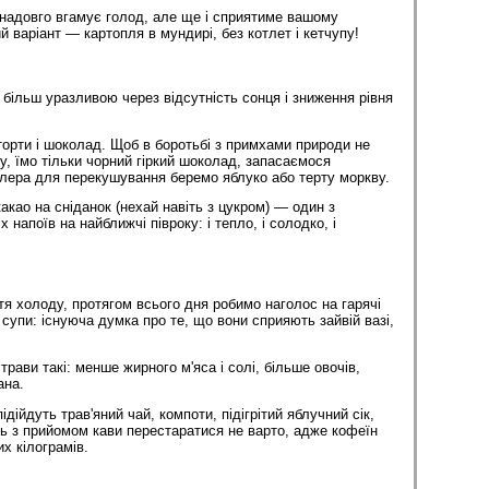
 надовго вгамує голод, але ще і сприятиме вашому
 варіант — картопля в мундирі, без котлет і кетчупу!
 більш уразливою через відсутність сонця і зниження рівня
 торти і шоколад. Щоб в боротьбі з примхами природи не
у, їмо тільки чорний гіркий шоколад, запасаємося
лера для перекушування беремо яблуко або терту моркву.
какао на сніданок (нехай навіть з цукром) — один з
 напоїв на найближчі півроку: і тепло, і солодко, і
я холоду, протягом всього дня робимо наголос на гарячі
супи: існуюча думка про те, що вони сприяють зайвій вазі,
трави такі: менше жирного м'яса і солі, більше овочів,
ана.
ідійдуть трав'яний чай, компоти, підігрітий яблучний сік,
ось з прийомом кави перестаратися не варто, адже кофеїн
х кілограмів.