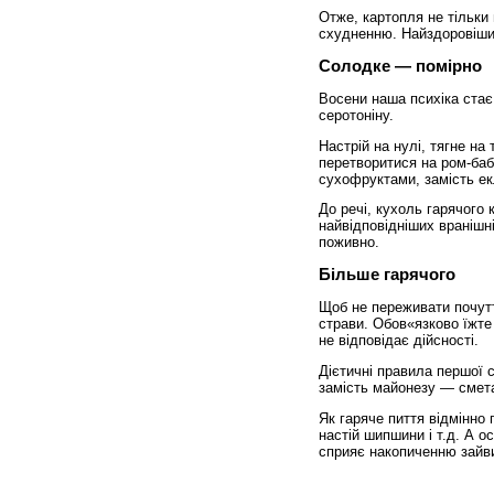
Отже, картопля не тільки
схудненню. Найздоровіший
Солодке — помірно
Восени наша психіка стає
серотоніну.
Настрій на нулі, тягне на
перетворитися на ром-баб
сухофруктами, замість ек
До речі, кухоль гарячого 
найвідповідніших вранішніх
поживно.
Більше гарячого
Щоб не переживати почутт
страви. Обов«язково їжте 
не відповідає дійсності.
Дієтичні правила першої с
замість майонезу — смет
Як гаряче пиття відмінно п
настій шипшини і т.д. А 
сприяє накопиченню зайви