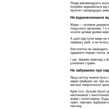
Лікарі рекомендують восе
потрібно відмовитися від
імунітет напередодні зими
Не відмовляємося ві
Жири — основне джерело т
людського організму. І в 
хочете цілими днями мерз
А щоб підступні жири не п
перевагу рибі, а не м«ясу,
Абсолютно не нашкодить 
одержите порцію тепла, ві
І ще: беремо приклад з бі
улюблені страви.
Не забуваємо про ка
Якщо влітку можна було с
зараз прийшов час про ньо
високої енергетичної цінно
Крім того, бульби багаті 
нікотиновою і пантотенов
жирів і холестерину. Буд
тракт, навпаки, відбуваєт
пектину.