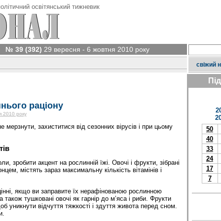
олітичний освітянський тижневик
№ 39 (392)
29 вересня - 6 жовтня 2010 року
свіжий 
Пі
ннього раціону
2
я 2010 року
2
не мерзнути, захиститися від сезонних вірусів і при цьому
50
40
тів
33
24
ли, зробити акцент на рослинній їжі. Овочі і фрукти, зібрані
17
сонцем, містять зараз максимальну кількість вітамінів і
7
інні, якщо ви заправите їх нерафінованою рослинною
а також тушковані овочі як гарнір до м’яса і риби. Фрукти
об уникнути відчуття тяжкості і здуття живота перед сном.
и.