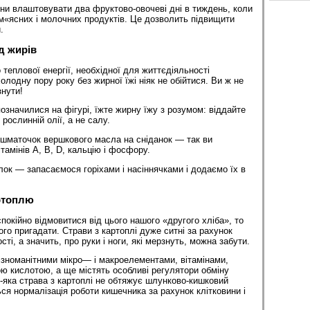
ни влаштовувати два фруктово-овочеві дні в тиждень, коли
 м«ясних і молочних продуктів. Це дозволить підвищити
.
д жирів
еплової енергії, необхідної для життєдіяльності
холодну пору року без жирної їжі ніяк не обійтися. Ви ж не
нути!
означилися на фігурі, їжте жирну їжу з розумом: віддайте
 рослинній олії, а не салу.
шматочок вершкового масла на сніданок — так ви
тамінів A, В, D, кальцію і фосфору.
лок — запасаємося горіхами і насіннячками і додаємо їх в
ртоплю
покійно відмовитися від цього нашого «другого хліба», то
го пригадати. Страви з картоплі дуже ситні за рахунок
сті, а значить, про руки і ноги, які мерзнуть, можна забути.
різноманітними мікро— і макроелементами, вітамінами,
ою кислотою, а ще містять особливі регулятори обміну
ь-яка страва з картоплі не обтяжує шлунково-кишковий
ься нормалізація роботи кишечника за рахунок клітковини і