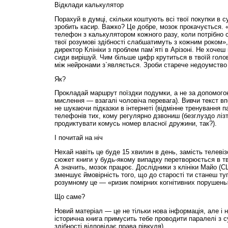
Відклади калькулятор
Порахуй в думці, скільки коштують всі твої покупки в с
зробить касир. Важко? Це добре, мозок прокачується.
телефон з калькулятором кожного разу, коли потрібно 
твої розумові здібності слабшатимуть з кожним роком»
директор Клініки з проблем пам`яті в Арізоні. Не хочеш
сиди вирішуй. Чим більше цифр крутиться в твоїй голові
між нейронами з`являється. Зроби старече недоумство
Як?
Прокладай маршрут поїздки подумки, а не за допомогою
мислення — взагалі чоловіча перевага). Вивчи текст впо
не шукаючи підказки в інтернеті (відмінне тренування 
телефонів тих, кому регулярно дзвониш (безглуздо ліз
продиктувати комусь номер власної дружини, так?).
І почитай на ніч
Нехай навіть це буде 15 хвилин в день, замість телеві
сюжет книги у будь-якому випадку перетворюється в тво
А значить, мозок працює. Дослідники з клініки Майо (
зменшує ймовірність того, що до старості ти станеш туп
розумному це — «ризик помірних когнітивних порушень»
Що саме?
Новий матеріал — це не тільки нова інформація, але і н
історична книга примусить тебе проводити паралелі з с
здібності відповідає права півкуля).