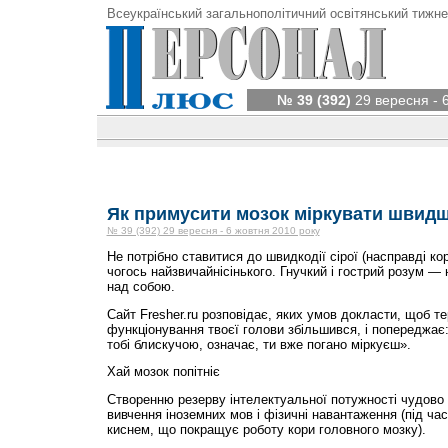
Всеукраїнський загальнополітичний освітянський тижне
№ 39 (392)
29 вересня - 
Як примусити мозок міркувати швид
№ 39 (392) 29 вересня - 6 жовтня 2010 року
Не потрібно ставитися до швидкодії сірої (насправді ко
чогось найзвичайнісінького. Гнучкий і гострий розум — 
над собою.
Сайт Fresher.ru розповідає, яких умов докласти, щоб т
функціонування твоєї голови збільшився, і попереджає
тобі блискучою, означає, ти вже погано міркуєш».
Хай мозок попітніє
Створенню резерву інтелектуальної потужності чудово
вивчення іноземних мов і фізичні навантаження (під ча
киснем, що покращує роботу кори головного мозку).