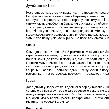
Думай, що їси і п’єш
Їжа впливає на мозок як наркотик, — стверджує профес
Каліфорнійського університету Фернандо Гомес-Панілл
активують нейротрасміттери, покращуючи комунікацію м
стимулюють вироблення білків, які захищають нейрони 
— солодощі і жири — не тільки знижує загальну працезд
його більш уразливим для вільних радикалів, молекул,
відкриваючи шлях захворюванням. Отже ще раз подумай 
тільки про нашу улюблену рибу, що несе тобі омега-3 ж
Спеції
Ось, здавалося б, звичайний розмарин. А за даними Jour
карнозинова кислота, що міститься в його листку, зниж
Вона ж захищає клітини мозку від вільних радикалів, д
хвороби Альцгеймера і згладжує загальні ефекти старі
самотній: постав поряд з ним на поличку корицю, куркум
чебрець і шавлію — вони всі добрі. Ложку кориці в йогур
материнку — на бутерброд, розмарин — заварювати ра
І соки
Дослідники університету Південної Флоріди виявили, що
більше склянок фруктового або овочевого соку в тижде
Альцгеймера знижується на 76%. За словами автора д
в обороні мозку беруть участь поліфеноли — антиоксида
містяться в овочах і фруктах.
Відволікайся