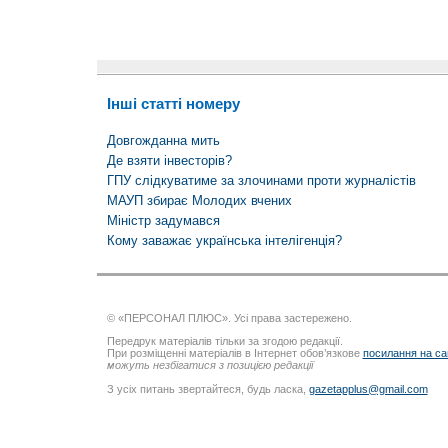
Інші статті номеру
Довгожданна мить
Де взяти інвесторів?
ГПУ слідкуватиме за злочинами проти журналістів
МАУП збирає Молодих вчених
Міністр задумався
Кому заважає українська інтелігенція?
© «ПЕРСОНАЛ ПЛЮС». Усі права застережено.
Передрук матеріалів тільки за згодою редакції.
При розміщенні матеріалів в Інтернет обов’язкове
посилання на са
можуть незбігатися з позицією редакції
З усіх питань звертайтеся, будь ласка,
gazetapplus@gmail.com