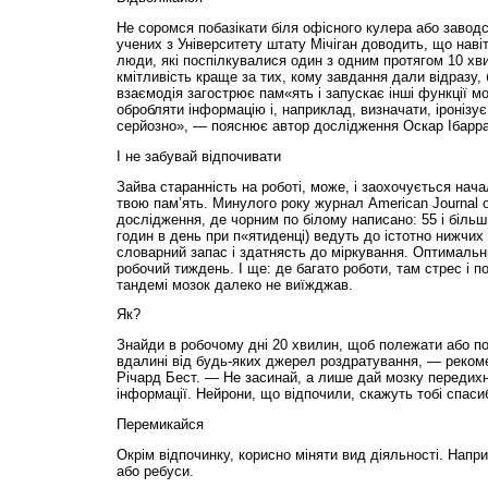
Не соромся побазікати біля офісного кулера або заводс
учених з Університету штату Мічіган доводить, що наві
люди, які поспілкувалися один з одним протягом 10 хв
кмітливість краще за тих, кому завдання дали відразу,
взаємодія загострює пам«ять і запускає інші функції мо
обробляти інформацію і, наприклад, визначати, іронізує
серйозно», — пояснює автор дослідження Оскар Ібарра.
І не забувай відпочивати
Зайва старанність на роботі, може, і заохочується нач
твою пам’ять. Минулого року журнал American Journal o
дослідження, де чорним по білому написано: 55 і більш
годин в день при п«ятиденці) ведуть до істотно нижчих 
словарний запас і здатнясть до міркування. Оптимальн
робочий тиждень. І ще: де багато роботи, там стрес і п
тандемі мозок далеко не виїжджав.
Як?
Знайди в робочому дні 20 хвилин, щоб полежати або п
вдалині від будь-яких джерел роздратування, — рекоме
Річард Бест. — Не засинай, а лише дай мозку передихн
інформації. Нейрони, що відпочили, скажуть тобі спасиб
Перемикайся
Окрім відпочинку, корисно міняти вид діяльності. Напр
або ребуси.