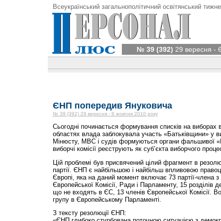
Всеукраїнський загальнополітичний освітянський тижне
№ 39 (392)
29 вересня - 
ЄНП попередив Януковича
№ 39 (392) 29 вересня - 6 жовтня 2010 року
Сьогодні починається формування списків на виборах в
областях влада заблокувала участь «Батьківщини» у в
Мінюсту, МВС і судів формуються органи фальшивої «Б
виборчі комісії реєструють як суб’єкта виборчого проце
Цій проблемі був присвячений цілий фрагмент в резолю
партії. ЄНП є найбільшою і найбільш впливовою правоц
Європі, яка на даний момент включає 73 партії-члена з 
Європейської Комісії, Ради і Парламенту, 15 розділів д
що не входять в ЄС, 13 членів Європейської Комісії. В
групу в Європейському Парламенті.
З тексту резолюції ЄНП:
«ЄНП глибоко стурбована поточною ситуацією з демокр