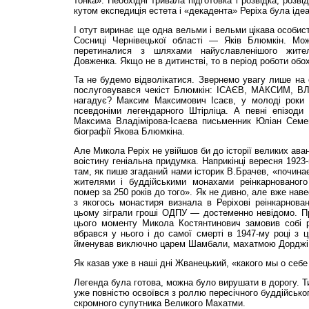
тонка». Необхідні тривала підготовка і розвідка, розві
кутом експедиція естета і «декадента» Реріха була іде
І отут виринає ще одна вельми і вельми цікава особист
Сосниці Чернівецької області — Яків Блюмкін. М
перетиналися з шляхами найуславленішого жит
Довженка. Якщо не в дитинстві, то в період роботи обох
Та не будемо відволікатися. Звернемо увагу лише на 
послуговувався чекіст Блюмкін: ІСАЄВ, МАКСИМ, ВЛ
нагадує? Максим Максимович Ісаєв, у молоді роки 
псевдоніми легендарного Штірліца. А певні епізоди 
Максима Владімірова-Ісаєва письменник Юліан Семе
біографії Якова Блюмкіна.
Але Микола Реріх не увійшов би до історії великих ава
воістину геніальна придумка. Наприкінці вересня 1923-
там, як пише згаданий нами історик В.Брачев, «почина
жителями і буддійськими монахами реінкарнованого
помер за 250 років до того». Як не дивно, але вже наве
з якогось монастиря визнала в Реріхові реінкарнова
цьому зіграли гроші ОДПУ — достеменно невідомо. Пр
цього моменту Микола Костянтинович замовив собі 
вбрався у нього і до самої смерті в 1947-му році з ц
йменував виключно царем Шамбали, махатмою Дорджі
Як казав уже в наші дні Жванецький, «какого мы о себе
Легенда була готова, можна було вирушати в дорогу. Т
уже повністю освоївся з роллю пересічного буддійськог
скромного супутника Великого Махатми.