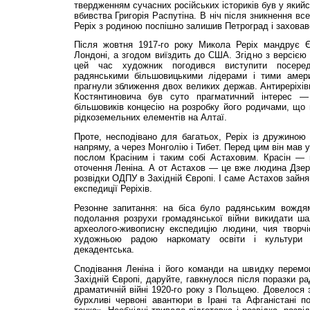
твердженням сучасних російських істориків був у якийсь
вбивства Григорія Распутіна. В ніч після зникнення в
Реріх з родиною поспішно залишив Петроград і заховавс
Після жовтня 1917-го року Микола Реріх мандрує 
Лондоні, а згодом виїздить до США. Згідно з версією 
цей час художник погодився виступити посере
радянськими більшовицькими лідерами і тими амери
прагнули зближення двох великих держав. Антиреріхі
Костянтиновича був суто прагматичний інтерес 
більшовиків концесію на розробку його родичами, щ
рідкоземельних елементів на Алтаї.
Проте, несподівано для багатьох, Реріх із дружин
напряму, а через Монголію і Тибет. Перед цим він мав у
послом Красіним і таким собі Астаховим. Красін — 
оточення Леніна. А от Астахов — це вже людина Дзерж
розвідки ОДПУ в Західній Європі. І саме Астахов зайн
експедиції Реріхів.
Резонне запитання: на біса було радянським вождя
подолання розрухи громадянської війни викидати ша
археолого-живописну експедицію людини, чия творч
художньою радою наркомату освіти і культури
декадентська.
Сподівання Леніна і його команди на швидку перемог
Західній Європі, даруйте, гавкнулося після поразки ра
драматичній війні 1920-го року з Польщею. Довелося 
бурхливі червоні авантюри в Ірані та Афганістані 