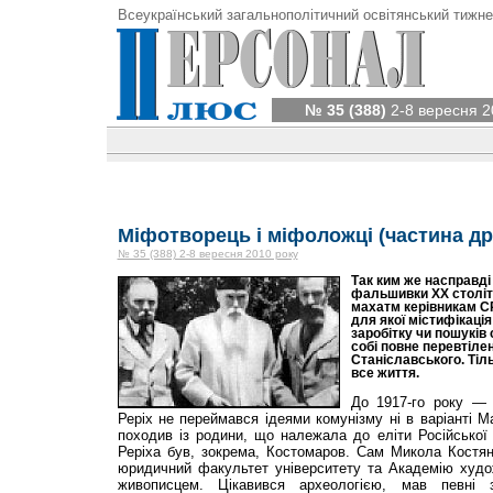
Всеукраїнський загальнополітичний освітянський тижне
№ 35 (388)
2-8 вересня 2
Міфотворець і міфоложці (частина др
№ 35 (388) 2-8 вересня 2010 року
Так ким же насправді
фальшивки ХХ століт
махатм керівникам С
для якої містифікаці
заробітку чи пошуків
собі повне перевтіле
Станіславського. Тіль
все життя.
До 1917-го року —
Реріх не переймався ідеями комунізму ні в варіанті Ма
походив із родини, що належала до еліти Російської І
Реріха був, зокрема, Костомаров. Сам Микола Костян
юридичний факультет університету та Академію худо
живописцем. Цікавився археологією, мав певні 