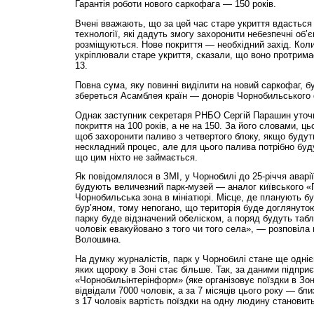
Гарантія роботи нового саркофага — 150 років.
Вчені вважають, що за цей час старе укриття вдасться 
технології, які дадуть змогу захоронити небезпечні об’єк
розміщуються. Нове покриття — необхідний захід. Коли
укріплювали старе укриття, сказали, що воно протрима
13.
Повна сума, яку повинні виділити на новий саркофаг, бу
збереться Асамблея країн — донорів Чорнобильського
Однак заступник секретаря РНБО Сергій Парашин уточ
покриття на 100 років, а не на 150. За його словами, ц
щоб захоронити паливо з четвертого блоку, якщо буду
нескладний процес, але для цього палива потрібно буд
що цим ніхто не займається.
Як повідомлялося в ЗМІ, у Чорнобилі до 25-річчя аварії
будують величезний парк-музей — аналог київського «
Чорнобильська зона в мініатюрі. Місце, де планують б
бур’яном, тому непогано, що територія буде доглянуто
парку буде відзначений обеліском, а поряд будуть табл
чоловік евакуйовано з того чи того села», — розповіл
Волошина.
На думку журналістів, парк у Чорнобилі стане ще одні
яких щороку в Зоні стає більше. Так, за даними підпри
«Чорнобильінтерінформ» (яке організовує поїздки в Зон
відвідали 7000 чоловік, а за 7 місяців цього року — бли
з 17 чоловік вартість поїздки на одну людину становить