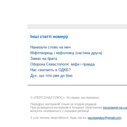
Інші статті номеру
Нанизали слово на меч
Міфотворець і міфоложці (частина друга)
Замах на брата
Оборона Севастополя: міфи і правда
Нас сватають в ОДКБ?
Дух, що тіло рве до бою
© «ПЕРСОНАЛ ПЛЮС». Усі права застережено.
Передрук матеріалів тільки за згодою редакції.
При розміщенні матеріалів в Інтернет обов’язкове
посилання на са
можуть незбігатися з позицією редакції
З усіх питань звертайтеся, будь ласка,
gazetapplus@gmail.com