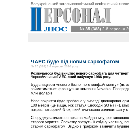
Всеукраїнський загальнополітичний освітянський тижне
№ 35 (388)
2-8 вересня 2
ЧАЕС буде під новим саркофагом
№ 35 (388) 2-8 вересня 2010 року
Розпочалося будівництво нового саркофага для четверт
Чорнобильської АЕС, який вибухнув 1986 року.
Будівництвом «нового безпечного конфайнменту» (як оф
займатиметься французька компанія Novarka. Попередн
млн доларів.
Нове покриття буде зроблено у вигляді двошарової арк
108 метрів (це вище, ніж статуя Свободи (93 м) і «Бать
накриє четвертий блок, який тимчасово залишиться у с
Споруджуватиметься арка на майданчику, розташованом
старого укриття. Спочатку зберуть її східну частину, по
старим саркофагом. Згідно з графіком закінчити будівни