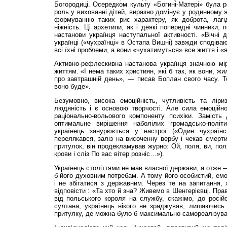
Богородиці. Осередком культу «Богині-Матері» була р
роль у вихованні дітей, виразно домінує у родинному 
формуванню таких рис характеру, як доброта, лагідн
ніжність. Ці архетипи, як і деякі попередні чинники,
настанови українця наступальної активності. «Вічні д
українці («чухраїнці» в Остапа Вишні) завжди сподіва
всі їхні проблеми, а вони «чухатимуться» все життя і «
Активно-рефлескивна настанова українця значною м
життям. «І нема таких християн, які б так, як вони, ж
про завтрашній день», — писав Боплан свого часу. То
воно буде».
Безумовно, висока емоційність, чутливість та лі
людяність і є основою творчості. Але сила емоційн
раціонально-вольового компоненту психіки. Замість 
оптимальне вирішення наболілих громадсько-політ
українець занурюється у настрої («Один чухраїнсь
перелякався, заліз на височенну вербу і чекав смерт
притулок, він продекламував журно: Ой, поля, ви, пол
крови і сліз По вас вітер розніс…»).
Українець століттями не мав власної держави, а отже 
б його духовним потребам. А тому його особистий, емо
і не збігатися з державним. Через те на запитання,
відповісти : «Та хто й зна? Живемо в Шенгерієвці. Пра
від польського короля на службу, скажімо, до росій
султана, українець нікого не зраджував, лишаючись 
притулку, де можна було б максимально самореалізува