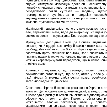
Індивідуалістський код цінностей, властивий менталі
відомо, стимулює мотивацію досягнень, особистісну 
потребу спиратися лише на власні сили, впевненість
передумовою появи суб’єкта — людини, здатно
громадянського суспільства в традиціях європей
індивідуалізму з ідеєю рівності та неприпустимості на
компонент українського менталітету.
Український індивідуалізм певною мірою поєднує нас з
але, перейшовши межі, веде до анархізму. «У вдачі у
особиста воля» — зауважував Костомаров понад сто ро
Французький дослідник Гійом де Боплан відзначав:
винахідливі й щедрі, без наміру й амбіцій стати багат
свободу, без якої не хотіли б жити. Якраз з цього приво
повстають проти місцевих вельмож, коли вважають їх
причина наших історичних невдач, що випливали з нашо
можна схарактеризувати парадоксом, що в неволі опи
любимо волю.
Хочеться сподіватися, що сьогодні, після тривал
психологічно готовий будь-що об’єднатися у власну 
якої тільки й можна забезпечити права особистост
загальнолюдських цінностей.
Свою роль зіграло й окраїнне розміщення України з пот
захисту. Це породжувало дружинницький, а згодом лиц
з насолодою ризику й бажанням активно підпорядкову
оборони честі, волі та віри. Проте, в обстановці в
можливість: власної закритості, втечі у приват
українськими приповідками «моя хата з краю», «ни