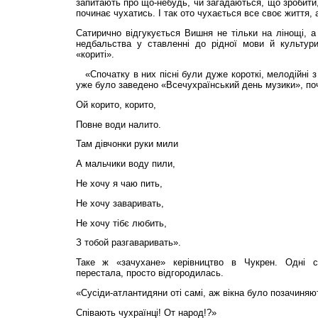
запитають про що-небудь, чи загадаються, що зробити, 
починає чухатись. І так ото чухається все своє життя,
Сатирично відгукується Вишня не тільки на лінощі, а
недбальства у ставленні до рідної мови й культур
«кориті».
«Спочатку в них пісні були дуже короткі, мелодійні з 
уже було заведено «Всечухраїнський день музики», поч
Ой корито, корито,
Повне води налито.
Там дівчонки руки мили
А мальчики воду пили,
Не хочу я чаю пить,
Не хочу заваривать,
Не хочу тібє любить,
З тобой разгаваривать».
Таке ж «зачухане» керівництво в Чукрен. Одні 
перестала, просто відгородилась.
«Сусіди-атлантидяни оті самі, аж вікна було позачиняю
Співають чухраїнці! От народ!?»