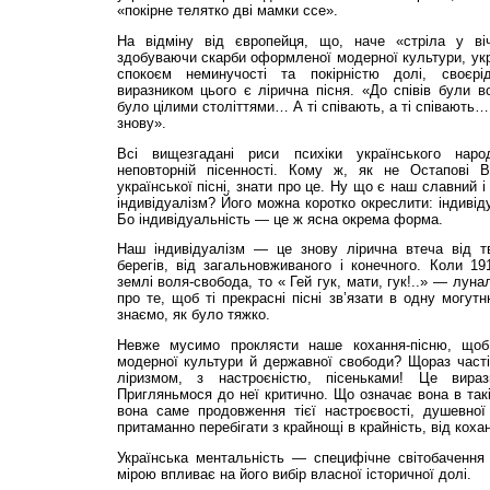
«покірне телятко дві мамки ссе».
На відміну від європейця, що, наче «стріла у віч
здобуваючи скарби оформленої модерної культури, укр
спокоєм неминучості та покірністю долі, своєрі
виразником цього є лірична пісня. «До співів були в
було цілими століттями… А ті співають, а ті співають
знову».
Всі вищезгадані риси психіки українського нар
неповторній пісенності. Кому ж, як не Остапові 
української пісні, знати про це. Ну що є наш славний 
індивідуалізм? Його можна коротко окреслити: індивід
Бо індивідуальність — це ж ясна окрема форма.
Наш індивідуалізм — це знову лірична втеча від т
берегів, від загальновживаного і конечного. Коли 19
землі воля-свобода, то « Гей гук, мати, гук!..» — лун
про те, щоб ті прекрасні пісні зв’язати в одну могут
знаємо, як було тяжко.
Невже мусимо проклясти наше кохання-пісню, щоб
модерної культури й державної свободи? Щораз часті
ліризмом, з настроєністю, пісеньками! Це вираз
Пригляньмося до неї критично. Що означає вона в такі
вона саме продовження тієї настроєвості, душевної
притаманно перебігати з крайнощі в крайність, від коха
Українська ментальність — специфічне світобачення
мірою впливає на його вибір власної історичної долі.