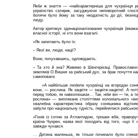
Якби ж знаття — «найхарактерніша для чухраїнця ри
українство сатирик, засуджуючи неповоротний спос
боляче було йому за таку нездатність до дії, безініц
люду.
Автор критикує зденаціоналізованих чухраїнців (вважай
власної історії, ні хто вони взагалі:
«Як запитають було їх:
– Якої ви, люди, нації?
Вони, почухавшись, одповідають:
– Та хто й зна? Живемо в Шенгерієвці. Православні»
земляків О.Вишня за рабський дух, за брак почуття нац
самоповаги.
«А найбільше любили чухраїнці на вгородах соня
вони, — рослина. Як зацвіте — зацвіте-зацвіте!. А поті
перед тобою, як навколюшках… Так, ніби він — ти, а ти
рослина» — виплекане століттями колоніального «вих
хвалебна характеристика образу соняшника відтіняє
забули про національну гідність, перейнялися рабсько
«Гонів із сотню за Атлантидою, трошки вбік, правор
країна Чукрен, назва якої походить від того, «що її
завжди чухався.
… Дитина маленька, як тільки починало було спинат