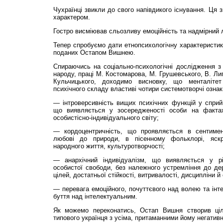
Чухраїнці звикли до свого напівдикого існування. Ця 
характером.
Гостро висміював сльозливу емоційність та надмірний л
Тепер спробуємо дати етнопсихологічну характеристику
поданих Остапом Вишнею.
Спираючись на соціально-психологічні дослідження з і
народу, праці М. Костомарова, М. Грушевського, В. Ли
Кульчицького, доходимо висновку, що менталітет
психічного складу властиві чотири системотворчі ознак
— інтроверсивність вищих психічних функцій у сприйн
що виявляється у зосередженості особи на фактах
особистісно-індивідуального світу;
— кордоцентричність, що проявляється в сентимента
любові до природи, в пісенному фольклорі, яскра
народного життя, культуротворчості;
— анархічний індивідуалізм, що виявляється у р
особистої свободи, без належного устремління до де
цілей, достатньої стійкості, витривалості, дисципліни й о
— перевага емоційного, почуттєвого над волею та інт
буття над інтелектуальним.
Як можемо переконатись, Остап Вишня створив цілі
типового українця з усіма, притаманними йому негатив