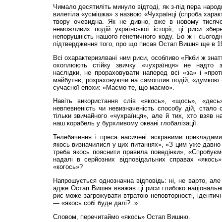
Чимало десятиліть минуло відтоді, як з-під пера наро
вилетіла «усмішка» з назвою «Чухраїнці (спроба харак
твору очевидна. Як не дивно, вже в новому тисячол
неможливих подій української історії, ці риси збер
непорушність нашого генетичного коду. Бо ж і сьогодн
підтвердження того, про що писав Остап Вишня ще в 1
Всі охарактеризлвані ним риси, особливо «Якби ж знат
охоплюють стійку звичку «чухраїнця» не надто 
наслідки, не прораховувати наперед всі «за» і «про
майбутнє, розраховуючи на самоплив подій, «думкою ба
сучасної епохи: «Маємо те, що маємо».
Навіть використання слів «якось», «щось», «десь
невпевненість чи невизначеність способу дій, стало
тільки звичайного «чухраїнця», але й тих, хто взяв н
наш корабель у бурхливому океані глобалізації.
Телебачення і преса насичені яскравими прикладам
якось визначилися у цих питаннях», «З цим уже давно 
треба якось пояснити правила поведінки», «Спробуєм
надалі в серйозних відповідальних справах «якось
«когось»?
Напрошується однозначна відповідь: ні, не варто, ал
адже Остап Вишня вважав ці риси глибоко національн
рис може загрожувати втратою неповторності, ідентичн
— «якось собі буде далі?..»
Словом, перечитаймо «якось» Остап Вишню.