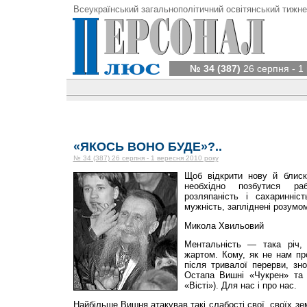
Всеукраїнський загальнополітичний освітянський тижне
№ 34 (387)
26 серпня - 1
«ЯКОСЬ ВОНО БУДЕ»?..
№ 34 (387) 26 серпня - 1 вересня 2010 року
Щоб відкрити нову й блиску
необхідно позбутися раб
розляпаність і сахаринніс
мужність, запліднені розумо
Микола Хвильовий
Ментальність — така річ,
жартом. Кому, як не нам про
після тривалої перерви, зн
Остапа Вишні «Чукрен» та «
«Вісті»). Для нас і про нас.
Найбільше Вишня атакував такі слабості свої, своїх зе