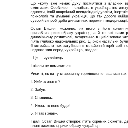
що «кому вже немає духу посміятися з власних ва
сміятися». Особливо — слабість в українців інстинкту
єдности, їхній анархічний псевдоіндивідуалізм, інертніс
психології та думанні українця, що так дорого обійш
суворій випробі доби динамічних перемін і модернізації.
Остап Вишня, можливо, як ніхто з його колег-пи
привабливі риси образу українця, а й те, які саме 
динамічному розвиткові, входженню в цивілізоване жит
п’ять глибоко національних рис. Ці риси настільки бул
б котрийсь із них загубився в мільйонній юрбі собі по
недовго жив серед чухраїнців, вгадає:
- Це — чухраїнець.
І ніколи не помилиться…
Риси ті, як на ту старовинну термінологію, звалися так:
І. Якби ж знаття?
2. Забув.
3. Спізнивсь.
4. Якось то воно буде!
5. Я так і знав».
І далі Остап Вишня створює п’ять окремих сюжетів, д
плані висміює ці риси образу чухраїнця.