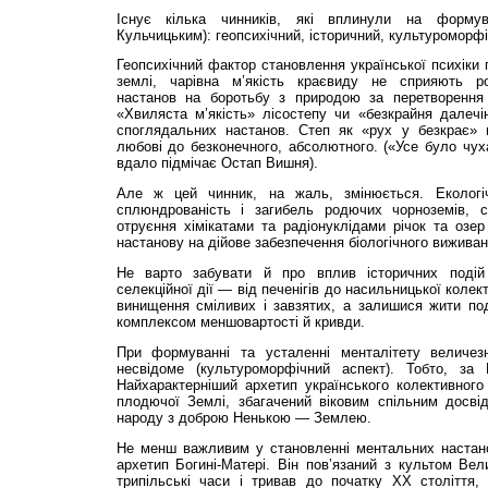
Існує кілька чинників, які вплинули на формув
Кульчицьким): геопсихічний, історичний, культуроморфі
Геопсихічний фактор становлення української психіки 
землі, чарівна м’якість краєвиду не сприяють роз
настанов на боротьбу з природою за перетворення
«Хвиляста м’якість» лісостепу чи «безкрайня далечі
споглядальних настанов. Степ як «рух у безкрає»
любові до безконечного, абсолютного. («Усе було чу
вдало підмічає Остап Вишня).
Але ж цей чинник, на жаль, змінюється. Екологіч
сплюндрованість і загибель родючих чорноземів, с
отруєння хімікатами та радіонуклідами річок та оз
настанову на дійове забезпечення біологічного виживан
Не варто забувати й про вплив історичних подій т
селекційної дії — від печенігів до насильницької колект
винищення сміливих і завзятих, а залишися жити пода
комплексом меншовартості й кривди.
При формуванні та усталенні менталітету величезн
несвідоме (культуроморфічний аспект). Тобто, за
Найхарактерніший архетип українського колективного
плодючої Землі, збагачений віковим спільним досвід
народу з доброю Ненькою — Землею.
Не менш важливим у становленні ментальних настано
архетип Богині-Матері. Він пов’язаний з культом Вел
трипільські часи і тривав до початку ХХ століття,