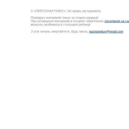
© «ПЕРСОНАЛ ПЛЮС». Усі права застережено.
Передрук матеріалів тільки за згодою редакції.
При розміщенні матеріалів в Інтернет обов’язкове
посилання на са
можуть незбігатися з позицією редакції
З усіх питань звертайтеся, будь ласка,
gazetapplus@gmail.com