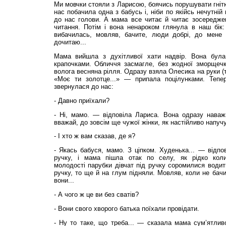
Ми мовчки стояли з Ларисою, боячись порушувати гніт
нас побачила одна з бабусь і, ніби по якійсь нечутній
до нас голови. А мама все читає й читає зосереджен
читання. Потім і вона ненароком глянула в наш бік:
вибачилась, мовляв, бачите, люди добрі, до мене 
дочитаю...
Мама вийшла з духітливої хати надвір. Вона була 
крапочками. Обличчя засмагле, без жодної зморщечки
волога весняна рілля. Одразу взяла Олесика на руки (
«Моє ти золотце...» — припала поцілунками. Тепер
звернулася до нас:
- Давно приїхали?
- Ні, мамо. — відповіла Лариса. Вона одразу нава
вважай, до зовсім ще чужої жінки, як настійливо напучу
- І хто ж вам сказав, де я?
- Якась бабуся, мамо. З ціпком. Худенька... — відпов
ручку, і мама пішла отак по селу, як рідко кол
молодості парубки дівчат під ручку соромилися водити
ручку, то ще й на глум підняли. Мовляв, коли не бач
вони...
- А чого ж це ви без сватів?
- Вони свого хворого батька поїхали провідати.
- Ну то таке, що треба... — сказала мама сум’ятлив