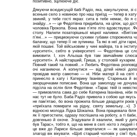
позитивно, зцілююче діє.
Дякуючи всюдисущій бабі Радіо, яка, накульгуючи, зі 
всеньке село з новиною про наш приїзд — тепер в хату
звиняй, у тебе гості якраз: сита в тебе немає, бо я 
знайду...» — це Федотівна придибала, на ціпок, що діст
чоловіка Прокопа. Вона вже п’яте літо вдовствувує .Ф
столу. Налили позаторішньої міцної наливки. «Вип’єм
п’яні...» — прицмокуючи сухими губами спорожняла ча
балачку, що тепер її не зупиниш. Та які в неї діти гарні
якій пошані. Той військовим у чині майора, та в інст
«урситеті», себто в університеті — Федотівна це сл
вимовити. І, хоч Альоша був там звичайним слюса
«урситеті». А найстарший, Гриша, у столовій кухарем.
Повний такий та ловкий...» Любить Федотівна розповід
очі наганяючи. А копнутися — від дітей ніякої допо
провідав матір самотню — ні. Ніби матері й на світі 
принесло в хату і Катерину Іванівну. Старенька й в
зморщечками пописане. Вона ще замолоду не дочувал
підсіла на ослін біля Федотівни. «Тарас твій із невіст
— примовляла сама до себе Катерина Іванівна, ніби п
нас тут не було. Баба Радіо привела з собою ще якусь 
не пам’ятаю, бо вона прожила більше двадцяти років у
«приїхала помирати на рідну, святу земельку...»).
відносно молода Лідка Шокалка. Вона працювала біля те
як її пригостили, одразу поспішила на роботу, а ті ба
довгенько й охоче. Згадували й хвалили, який у дит
був Тарас», тобто я, що на мене в селі ніхто з людей 
це вже до Лариси більше зверталися — як шанувати
злагоді вік вікувати. «Щоб старший чоловік у сім’ї був