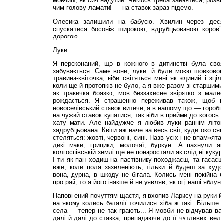
мовчиш, як сич надутий. Чимось треба зайнятися, розв
чим голову ламати! — на ставок зараз підемо.
Олесика залишили на бабусю. Хвилин через деся
спускалися босоніж широкою, вдрубцьованою коров’
дорогою.
Луки.
Я переконаний, що в кожного в дитинстві була своя
забувається. Саме вони, луки, й були моєю шовков
травина-квіточка, ніби світяться мені як єдиний і зц
коли ще й протопків не було, а я вже разом зі старши
як травичка боязко, мов беззахисне звірятко з мале
рождається. Я страшенно переживав також, щоб н
новоселівський ставок витече, а в нашому що — горобц
на чужий ставок купатися, так ніби в прийми до когось
хату мати. Але найдужче я любив луки раннім літо
задрубцьована. Квіти аж наче на весь світ, куди око с
стеляться: жовті, червоні, сині. Назв усіх і не впам»ят
дикі маки, грицики, молочаї, буркун. А пахнули я
колгоспівській землі ще не понаростали як слід ні кукур
І ти як пан ходиш на пастівнику-походжаєш, та гасаєш
вже, коли поля зазеленіють, тільки й будеш за худо
вона, дурна, в шкоду не бігала. Колись мені покійна
про рай, то я його інакше й не уявляв, як оці наші яблун
Наповнений почуттям щастя, я вхопив Ларису на руки й
на якому колись баталії точилися хіба ж такі. Більше
села — тепер не так грають... Я мовби не відчував ваг
далі й далі до ставка, припадаючи до її чутливих вел