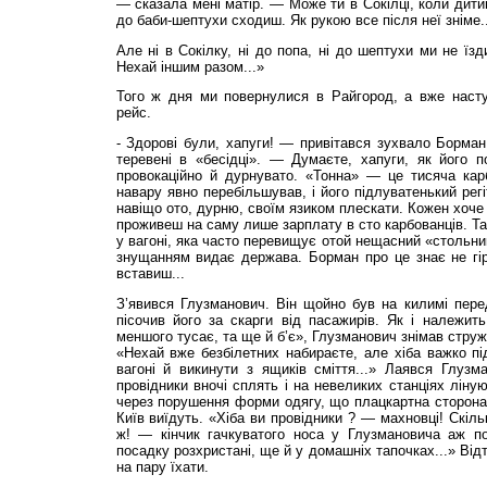
— сказала мені матір. — Може ти в Сокілці, коли дити
до баби-шептухи сходиш. Як рукою все після неї зніме..
Але ні в Сокілку, ні до попа, ні до шептухи ми не їз
Нехай іншим разом...»
Того ж дня ми повернулися в Райгород, а вже насту
рейс.
- Здорові були, хапуги! — привітався зухвало Борман
теревені в «бесідці». — Думаєте, хапуги, як його п
провокаційно й дурнувато. «Тонна» — це тисяча ка
навару явно перебільшував, і його підлуватенький рег
навіщо ото, дурню, своїм язиком плескати. Кожен хоче 
проживеш на саму лише зарплату в сто карбованців. Та 
у вагоні, яка часто перевищує отой нещасний «стольник
знущанням видає держава. Борман про це знає не гір
вставиш...
З’явився Глузманович. Він щойно був на килимі пере
пісочив його за скарги від пасажирів. Як і належит
меншого тусає, та ще й б’є», Глузманович знімав струж
«Нехай вже безбілетних набираєте, але хіба важко пі
вагоні й викинути з ящиків сміття...» Лаявся Глузм
провідники вночі сплять і на невеликих станціях ліну
через порушення форми одягу, що плацкартна сторона в
Київ виїдуть. «Хіба ви провідники ? — махновці! Скіль
ж! — кінчик гачкуватого носа у Глузмановича аж п
посадку розхристані, ще й у домашніх тапочках...» Від
на пару їхати.