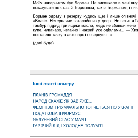
Моїм напарником був Борман. Це викликало в мені внут
показувати не став. З Борманом, так із Борманом, і ні
Борман одразу з резерву кудись щез і лише опівночі п
«Волзі». Нетерпляче затарабанив у двері. Не встиг я ї
тамбур підряд три ящики масла, ледь не збивши мене т
купе, чувачаро, негайно і накрий усе одіялами... — Хи
поставлю тачку в автопарк і повернуся...»
(далі буде)
Інші статті номеру
ПЛАНІВ ГРОМАДДЯ
НАРОД СКАЖЕ ЯК ЗАВ’ЯЖЕ...
ФЕМІНІЗМ ТРІУМФАЛЬНО ТОПЧЕТЬСЯ ПО УКРАЇНІ
ПОДАТКОВА ІНФОРМУЄ
ЯБЛУНЕВИЙ СПАС У МАУП
ГАРЯЧИЙ ЛІД І ХОЛОДНЕ ПОЛУМ’Я