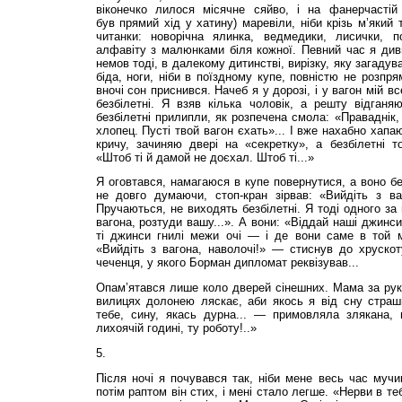
віконечко лилося місячне сяйво, і на фанерчастій 
був прямий хід у хатину) маревіли, ніби крізь м’який 
читанки: новорічна ялинка, ведмедики, лисички, п
алфавіту з малюнками біля кожної. Певний час я диви
немов тоді, в далекому дитинстві, вирізку, яку загадува
біда, ноги, ніби в поїздному купе, повністю не розпр
вночі сон приснився. Начеб я у дорозі, і у вагон мій 
безбілетні. Я взяв кілька чоловік, а решту відганя
безбілетні прилипли, як розпечена смола: «Праваднік,
хлопец. Пусті твой вагон єхать»... І вже нахабно хапа
кричу, зачиняю двері на «секретку», а безбілетні т
«Штоб ті й дамой не доєхал. Штоб ті...»
Я оговтався, намагаюся в купе повернутися, а воно бе
не довго думаючи, стоп-кран зірвав: «Вийдіть з в
Пручаються, не виходять безбілетні. Я тоді одного за 
вагона, розтуди вашу...». А вони: «Віддай наші джинси
ті джинси гнилі межи очі — і де вони саме в той м
«Вийдіть з вагона, наволочі!» — стиснув до хрускот
чеченця, у якого Борман дипломат реквізував...
Опам’ятався лише коло дверей сінешних. Мама за рук
вилицях долонею ляскає, аби якось я від сну страшн
тебе, сину, якась дурна... — примовляла злякана,
лихоячій годині, ту роботу!..»
5.
Після ночі я почувався так, ніби мене весь час мучи
потім раптом він стих, і мені стало легше. «Нерви в теб