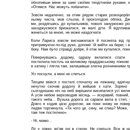
обхопивши мене за шию своїми тендітними руками, 
«Отямся. Нас можуть побачити»...
Зовсім недалечко, за отим рядом старих розкоцюрб
ньому чиста, мов сльоза, й прохолодою обпіка. Дже
ми, роздягшись до купальників, поволі занурюємо розг
заходжуємося бризкатися, як малі діти. Я відплива
женеться за мною, не може наздогнати.
Коли Лариса зовсім виснажилася й посиніла від пр
притримуючи по-під руки, допоміг їй вийти на берег, і
боку. Нам було справді добре, й отак ми купалися, поки
Повернувшись додому, одразу вклалися спати. 
постелила постіль на великому прадідівському ліжкові
в хатину і лягла там, залишивши злегка розчиненими пр
Усі поснули, а мені не спиться.
Тихцем звівся з постелі спочатку на лежанку, вдягну
нечутно скочив додолу й вийшов з хати. Зоряно н
сьогоднішню ніч на небі вирішили висипатися усі велик
А усім небом верховодив місяць — яскравий, повний,
такого неба... Вузька дорога за сараєм вела в степ, у
Довго я ходив цією дорогою, аж поки знову не повер
ледве торгикнула. «Ти чого це, сину, не спиш? Може, т
там теж постелено».
- Ні, мамо...
Ліг у ліжко, вп’яв очі в стелю. Не спиться. Все ж на