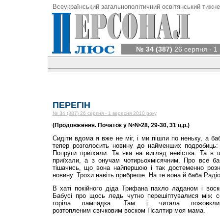
Всеукраїнський загальнополітичний освітянський тижне
№ 34 (387)
26 серпня - 1
ПЕРЕГІН
№ 34 (387) 26 серпня - 1 вересня 2010 року
(Продовження. Початок у №№28, 29-30, 31 ц.р.)
Сидіти вдома я вже не міг, і ми пішли по неньку, а ба
тепер розголосить новину до найменших подробиць:
Попруги приїхали. Та яка на вигляд невістка. Та в 
приїхали, а з онучам чотирьохмісячним. Про все ба
тішачись, що вона найпершою і так достеменно роз
новину. Трохи навіть прибреше. На те вона й баба Радіо
В хаті покійного діда Трифана пахло ладаном і воск
Бабусі про щось ледь чутно перешіптувалися між с
горіла лампадка. Там і читала пожовклий
розтопленим свічковим воском Псалтир моя мама.