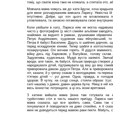
тому, що сватів вона таки не кликала, а спитала от
Мовчала мама чомусь аж до хати йдучи, хоча крадькома
для мене розчаруванням вивчала Ларису. Невістка їй
інтуїтивно. Добре, що хоч цього не вловлювала 
уловлювала, та зачаєно погамовувала свою внутрішню
Коли увійшли в хату, Лариса ніяк не могла надивува
чисто у фотографіях (у місті сімейні альбоми заводять, 
знайомих на видноті в рамках, рушниками обрамлені
Петро Андріянович, художник наш яблунівський, то
Петра й бабусі Василини. Дідусь із шаблею дарчою, 
перед ескадроном кінним. Тепер шабля в колгоспному 
позакручувані. Очі вогнем горять. Я дідуся маминого,
війну десь під Харковом, у Валуйках, голову склав.
Задумлива, худесенька. Мудрі вуста занімілі. Звичай
вроди, але таких, як бабуся, більше природа створює 
народжувати дітей, підтримувати од віку до віку сіме
приворожила дівкою дідуся Петра. Але ж приворожила.
літ, казали, й у гречку скакав із молодицями, та пере
п’ятеро дітей — усі дочки. Одна, правда, в голодов
здорові. В кутку, на сході сонця, стояли образи: Ісу
селі нашому з давніх давен церква була. Німці в ній к
весь іконостас потрощили, а ці ось ікони врятовані.
З хатини вийшла мама (вона там готувала на ел
турботливо стіл в честь нашого приїзду. Лариса на
мама сказала, що все зробить сама. Сама так са
почувалася й поводилася на диво спокійно, я б сказ
мені не доводиться перед мамою раки пекти. Мабуть, с