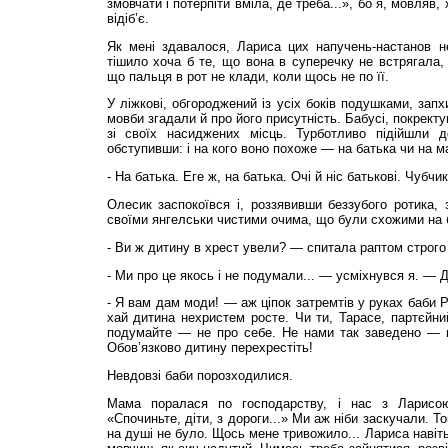
змовчати і потерпіти вміла, де треба...», бо я, мовляв,
відіб’є.
Як мені здавалося, Лариса цих напучень-настанов 
тішило хоча б те, що вона в суперечку не встрягала,
що пальця в рот не клади, коли щось не по її.
У ліжкові, обгороджений із усіх боків подушками, запх
мовби згадали й про його присутність. Бабусі, покрект
зі своїх насиджених місць. Турботливо підійшли д
обступивши: і на кого воно похоже — на батька чи на ма
- На батька. Еге ж, на батька. Очі й ніс батькові. Чубчи
Олесик заспокоївся і, роззявивши беззубого ротика,
своїми янгелськи чистими очима, що були схожими на б
- Ви ж дитину в хрест увели? — спитала раптом строго
- Ми про це якось і не подумали... — усміхнувся я. — До
- Я вам дам моди! — аж ціпок затремтів у руках баби 
хай дитина нехристем росте. Чи ти, Тарасе, партєйни
подумайте — не про себе. Не нами так заведено — н
Обов’язково дитину перехрестіть!
Невдовзі баби порозходилися.
Мама поралася по господарству, і нас з Ларисо
«Спочиньте, діти, з дороги...» Ми аж ніби заскучали. Т
на душі не було. Щось мене тривожило... Лариса навіт